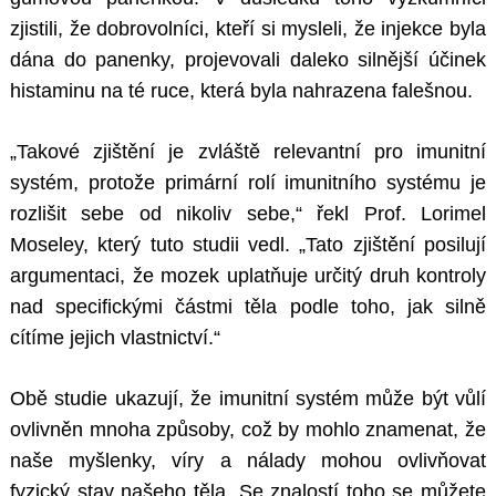
zjistili, že dobrovolníci, kteří si mysleli, že injekce byla
dána do panenky, projevovali daleko silnější účinek
histaminu na té ruce, která byla nahrazena falešnou.
„Takové zjištění je zvláště relevantní pro imunitní
systém, protože primární rolí imunitního systému je
rozlišit sebe od nikoliv sebe,“ řekl Prof. Lorimel
Moseley, který tuto studii vedl. „Tato zjištění posilují
argumentaci, že mozek uplatňuje určitý druh kontroly
nad specifickými částmi těla podle toho, jak silně
cítíme jejich vlastnictví.“
Obě studie ukazují, že imunitní systém může být vůlí
ovlivněn mnoha způsoby, což by mohlo znamenat, že
naše myšlenky, víry a nálady mohou ovlivňovat
fyzický stav našeho těla. Se znalostí toho se můžete