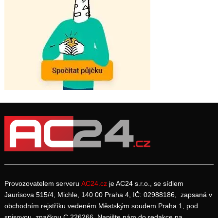
Provozovatelem serveru
AC24.cz
je AC24 s.r.o., se sídlem
Jaurisova 515/4, Michle, 140 00 Praha 4, IČ: 02988186, zapsaná v
obchodním rejstříku vedeném Městským soudem Praha 1, pod
spisovou značkou C 226266. Napište nám do redakce na