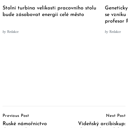
Stolní turbína velikosti pracovního stolu
Geneticky 
bude zásobovat energií celé město
se vzniku 
profesor 
by
Redakce
by
Redakce
Post
Previous Post
Next Post
Navigation
Ruské námořnictvo
Vídeňský arcibiskup: