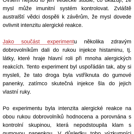
Ovšem nejsou to jen vědecké studie, co ukazují, že
mysl může imunitní systém kontrolovat. Zvláště
australští vědci dospěli k závěrům, že mysl dovede
ovlivnit intenzitu alergické reakce.
Jako součást experiment
u několika zdravým
dobrovolníkům dali do rukou injekce histaminu, tj.
látky, které hraje hlavní roli při mnoha alergických
reakcích. Tento experiment byl uspořádán tak, aby si
mysleli, že tato droga byla vstříknuta do gumové
panenky, zatímco skutečná injekce šla do jejich
vlastní ruky.
Po experimentu byla intenzita alergické reakce na
obou rukou dobrovolníků hodnocena a porovnána s
kontrolní skupinou, která nepodstoupila klam s
gumovou panenkou. V důsledku toho výzkumníci