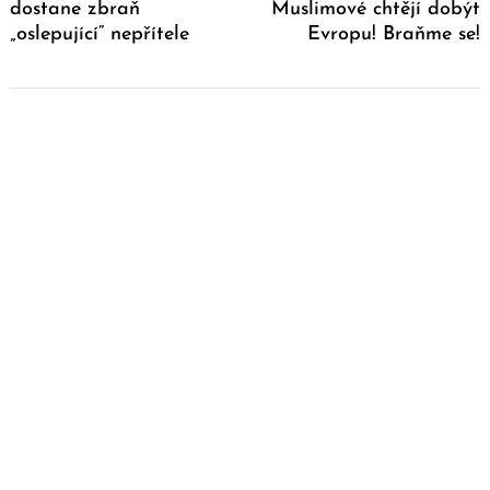
dostane zbraň
Muslimové chtějí dobýt
„oslepující“ nepřítele
Evropu! Braňme se!