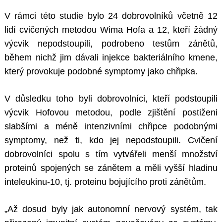
V rámci této studie bylo 24 dobrovolníků včetně 12
lidí cvičených metodou Wima Hofa a 12, kteří žádný
výcvik nepodstoupili, podrobeno testům zánětů,
během nichž jim dávali injekce bakteriálního kmene,
který provokuje podobné symptomy jako chřipka.
V důsledku toho byli dobrovolníci, kteří podstoupili
výcvik Hofovou metodou, podle zjištění postiženi
slabšími a méně intenzivními chřipce podobnými
symptomy, než ti, kdo jej nepodstoupili. Cvičení
dobrovolníci spolu s tím vytvářeli menší množství
proteinů spojených se zánětem a měli vyšší hladinu
inteleukinu-10, tj. proteinu bojujícího proti zánětům.
„Až dosud byly jak autonomní nervový systém, tak