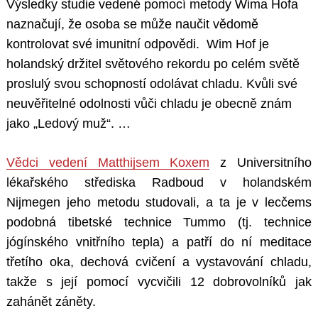
Výsledky studie vedené pomocí metody Wima Hofa
naznačují, že osoba se může naučit vědomě
kontrolovat své imunitní odpovědi. Wim Hof je
holandský držitel světového rekordu po celém světě
proslulý svou schopností odolávat chladu. Kvůli své
neuvěřitelné odolnosti vůči chladu je obecně znám
jako „Ledový muž“. …
Vědci vedení Matthijsem Koxem
z Universitního
lékařského střediska Radboud v holandském
Nijmegen jeho metodu studovali, a ta je v lecčems
podobná tibetské technice Tummo (tj. technice
jógínského vnitřního tepla) a patří do ní meditace
třetího oka, dechová cvičení a vystavování chladu,
takže s její pomocí vycvičili 12 dobrovolníků jak
zahánět záněty.