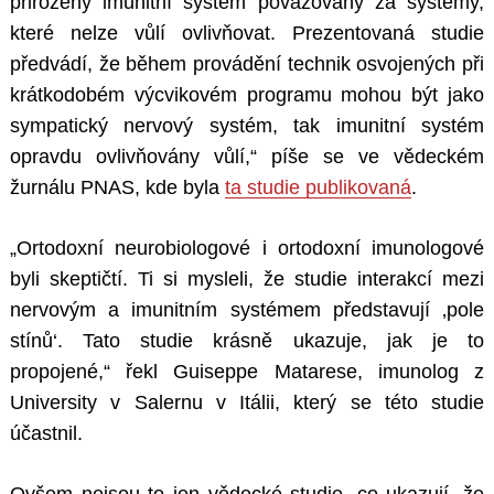
přirozený imunitní systém považovány za systémy,
které nelze vůlí ovlivňovat. Prezentovaná studie
předvádí, že během provádění technik osvojených při
krátkodobém výcvikovém programu mohou být jako
sympatický nervový systém, tak imunitní systém
opravdu ovlivňovány vůlí,“ píše se ve vědeckém
žurnálu PNAS, kde byla
ta studie publikovaná
.
„Ortodoxní neurobiologové i ortodoxní imunologové
byli skeptičtí. Ti si mysleli, že studie interakcí mezi
nervovým a imunitním systémem představují ‚pole
stínů‘. Tato studie krásně ukazuje, jak je to
propojené,“ řekl Guiseppe Matarese, imunolog z
University v Salernu v Itálii, který se této studie
účastnil.