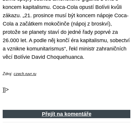
koncem kapitalismu. Coca-Cola opustí Bolívii kvůli
zákazu. „21. prosince musí být koncem nápoje Coca-
Cola a začátkem mokočinče (nápoj z broskví),
protože se planety staví do jedné řady poprvé za
26.000 let. A podle něj končí éra kapitalismu, sobectví
a vznikne komunitarismus“, řekl ministr zahraničních
věcí Bolívie David Choquehuanca.
Zdroj:
czech.ruvr.ru
]]>
Přejít na komentáře