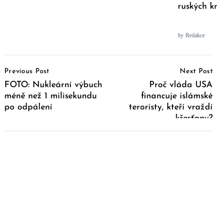
ruských k
by
Redakce
Post
Previous Post
Next Post
Navigation
FOTO: Nukleární výbuch
Proč vláda USA
méně než 1 milisekundu
financuje islámské
po odpálení
teroristy, kteří vraždí
křesťany?