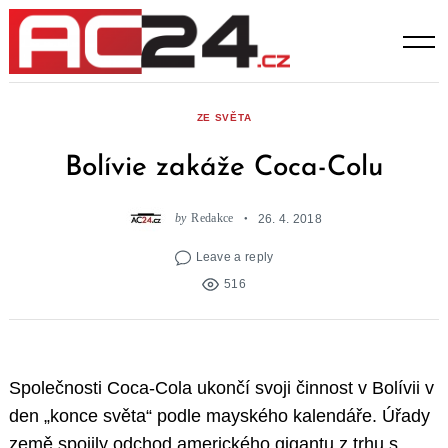
Skip
to
content
ZE SVĚTA
Bolívie zakáže Coca-Colu
by
Redakce
26. 4. 2018
Leave a reply
516
Společnosti Coca-Cola ukončí svoji činnost v Bolívii v
den „konce světa“ podle mayského kalendáře. Úřady
země spojily odchod amerického gigantu z trhu s