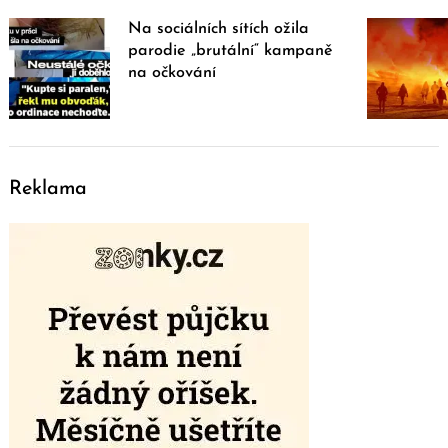
Na sociálních sítích ožila
parodie „brutální“ kampaně
na očkování
Reklama