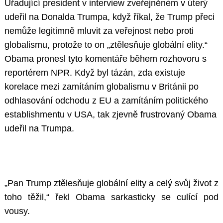
Úřadující president v interview zveřejněném v úterý
udeřil na Donalda Trumpa, když říkal, že Trump přeci
nemůže legitimně mluvit za veřejnost nebo proti
globalismu, protože to on „ztělesňuje globální elity.“
Obama pronesl tyto komentáře během rozhovoru s
reportérem NPR. Když byl tázán, zda existuje
korelace mezi zamítáním globalismu v Británii po
odhlasování odchodu z EU a zamítáním politického
establishmentu v USA, tak zjevně frustrovaný Obama
udeřil na Trumpa.
„Pan Trump ztělesňuje globální elity a celý svůj život z
toho těžil,“ řekl Obama sarkasticky se culící pod
vousy.