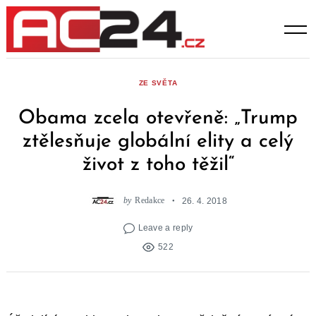
Skip
to
content
ZE SVĚTA
Obama zcela otevřeně: „Trump
ztělesňuje globální elity a celý
život z toho těžil“
by
Redakce
26. 4. 2018
Leave a reply
522