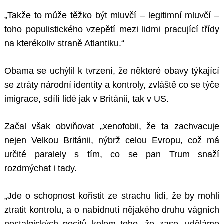
„Takže to může těžko být mluvčí – legitimní mluvčí –
toho populistického vzepětí mezi lidmi pracující třídy
na kterékoliv straně Atlantiku.“
Obama se uchýlil k tvrzení, že některé obavy týkající
se ztráty národní identity a kontroly, zvláště co se týče
imigrace, sdílí lidé jak v Británii, tak v US.
Začal však obviňovat „xenofobii, že ta zachvacuje
nejen Velkou Británii, nýbrž celou Evropu, což má
určité paralely s tím, co se pan Trum snaží
rozdmýchat i tady.
„Jde o schopnost kořistit ze strachu lidí, že by mohli
ztratit kontrolu, a o nabídnutí nějakého druhu vágních