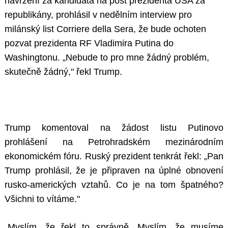
navržení za kandidáta na post prezidenta USA za
republikány, prohlásil v nedělním interview pro
milánský list Corriere della Sera, že bude ochoten
pozvat prezidenta RF Vladimira Putina do
Washingtonu. „Nebude to pro mne žádný problém,
skutečně žádný," řekl Trump.
Trump komentoval na žádost listu Putinovo
prohlášení na Petrohradském mezinárodním
ekonomickém fóru. Ruský prezident tenkrát řekl: „Pan
Trump prohlásil, že je připraven na úplné obnovení
rusko-amerických vztahů. Co je na tom špatného?
Všichni to vítáme."
„Myslím, že řekl to správně. Myslím, že musíme