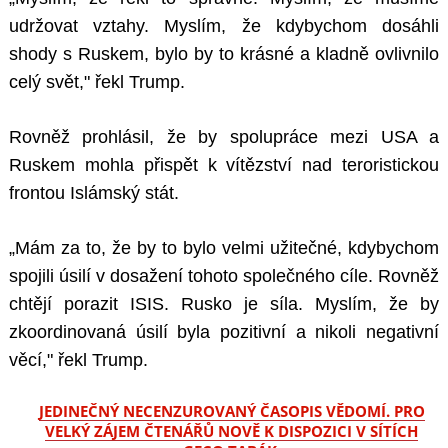
udržovat vztahy. Myslím, že kdybychom dosáhli
shody s Ruskem, bylo by to krásné a kladně ovlivnilo
celý svět," řekl Trump.
Rovněž prohlásil, že by spolupráce mezi USA a
Ruskem mohla přispět k vítězství nad teroristickou
frontou Islámský stát.
„Mám za to, že by to bylo velmi užitečné, kdybychom
spojili úsilí v dosažení tohoto společného cíle. Rovněž
chtějí porazit ISIS. Rusko je síla. Myslím, že by
zkoordinovaná úsilí byla pozitivní a nikoli negativní
věcí," řekl Trump.
JEDINEČNÝ NECENZUROVANÝ ČASOPIS VĚDOMÍ. PRO
VELKÝ ZÁJEM ČTENÁŘŮ NOVĚ K DISPOZICI V SÍTÍCH