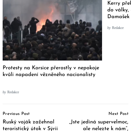
Kerry pře
do války,
Damašek a
by
Redakce
Protesty na Korsice přerostly v nepokoje
kvůli napadení vězněného nacionalisty
by
Redakce
Post
Previous Post
Next Post
Navigation
Ruský voják zažehnal
„Jste jediná supervelmoc,
teroristický útok v Sýrii
ale nelezte k nám“,