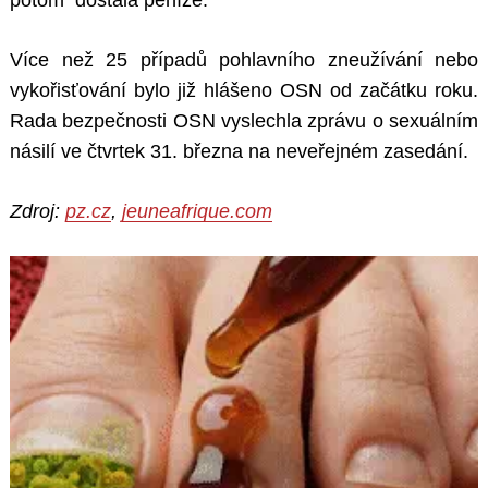
potom dostala peníze.
Více než 25 případů pohlavního zneužívání nebo
vykořisťování bylo již hlášeno OSN od začátku roku.
Rada bezpečnosti OSN vyslechla zprávu o sexuálním
násilí ve čtvrtek 31. března na neveřejném zasedání.
Zdroj:
pz.cz
,
jeuneafrique.com