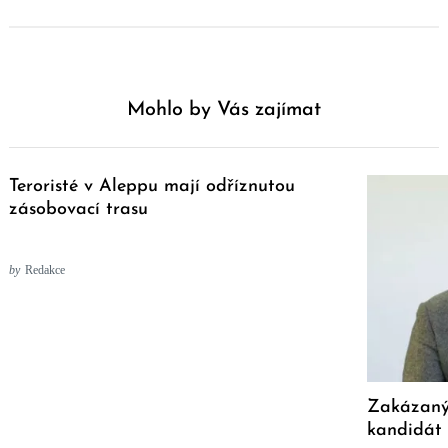
Mohlo by Vás zajímat
Teroristé v Aleppu mají odříznutou
zásobovací trasu
by
Redakce
Zakázaný
kandidát 