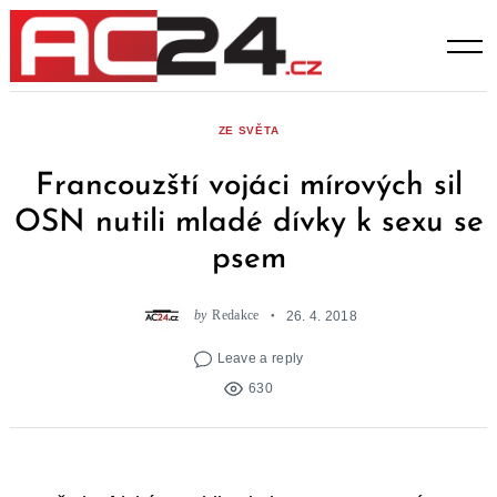
Skip
to
content
ZE SVĚTA
Francouzští vojáci mírových sil
OSN nutili mladé dívky k sexu se
psem
by
Redakce
26. 4. 2018
Leave a reply
630