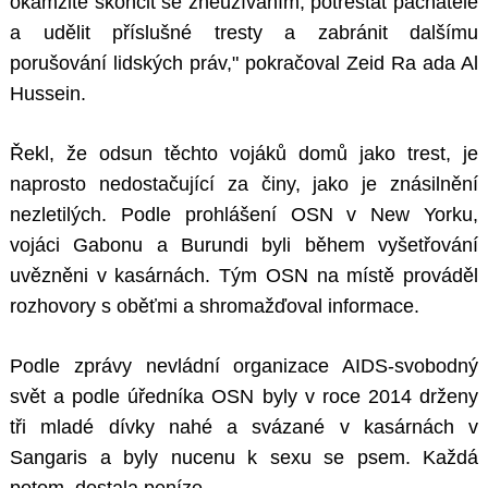
okamžitě skončit se zneužíváním, potrestat pachatele
a udělit příslušné tresty a zabránit dalšímu
porušování lidských práv," pokračoval Zeid Ra ada Al
Hussein.
Řekl, že odsun těchto vojáků domů jako trest, je
naprosto nedostačující za činy, jako je znásilnění
nezletilých. Podle prohlášení OSN v New Yorku,
vojáci Gabonu a Burundi byli během vyšetřování
uvězněni v kasárnách. Tým OSN na místě prováděl
rozhovory s oběťmi a shromažďoval informace.
Podle zprávy nevládní organizace AIDS-svobodný
svět a podle úředníka OSN byly v roce 2014 drženy
tři mladé dívky nahé a svázané v kasárnách v
Sangaris a byly nucenu k sexu se psem. Každá