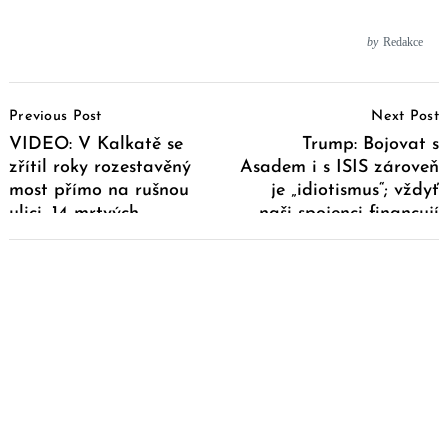
by
Redakce
Post
Previous Post
Next Post
Navigation
VIDEO: V Kalkatě se
Trump: Bojovat s
zřítil roky rozestavěný
Asadem i s ISIS zároveň
most přímo na rušnou
je „idiotismus“; vždyť
ulici, 14 mrtvých
naši spojenci financují
terorismus