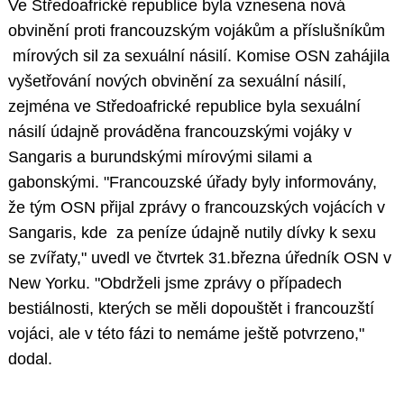
Ve Středoafrické republice byla vznesena nová
obvinění proti francouzským vojákům a příslušníkům
mírových sil za sexuální násilí. Komise OSN zahájila
vyšetřování nových obvinění za sexuální násilí,
zejména ve Středoafrické republice byla sexuální
násilí údajně prováděna francouzskými vojáky v
Sangaris a burundskými mírovými silami a
gabonskými. "Francouzské úřady byly informovány,
že tým OSN přijal zprávy o francouzských vojácích v
Sangaris, kde za peníze údajně nutily dívky k sexu
se zvířaty," uvedl ve čtvrtek 31.března úředník OSN v
New Yorku. "Obdrželi jsme zprávy o případech
bestiálnosti, kterých se měli dopouštět i francouzští
vojáci, ale v této fázi to nemáme ještě potvrzeno,"
dodal.