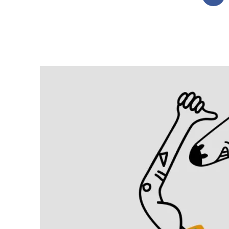
Fac
Search
for: