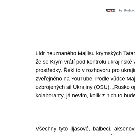
by
Redakc
Lídr neuznaného Majlisu krymských Tatarů
že se Krym vrátí pod kontrolu ukrajinské 
prostředky. Řekl to v rozhovoru pro ukraj
zveřejněno na YouTube. Podle vůdce Majli
ozbrojených sil Ukrajiny (OSU). „Rusko o
kolaboranty, já nevím, kolik z nich to bude
Všechny tyto iljasové, balbeci, akseno