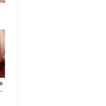
It
..