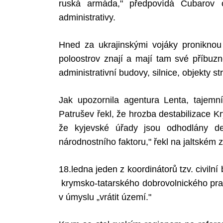
ruská armáda," předpovídá Čubarov 
administrativy.
Hned za ukrajinskými vojáky proniknou 
poloostrov znají a mají tam své příbuz
administrativní budovy, silnice, objekty 
Jak upozornila agentura Lenta, tajemn
Patrušev řekl, že hrozba destabilizace 
že kyjevské úřady jsou odhodlány des
národnostního faktoru," řekl na jaltském
18.ledna jeden z koordinátorů tzv. civil
krymsko-tatarského dobrovolnického pra
v úmyslu „vrátit území."