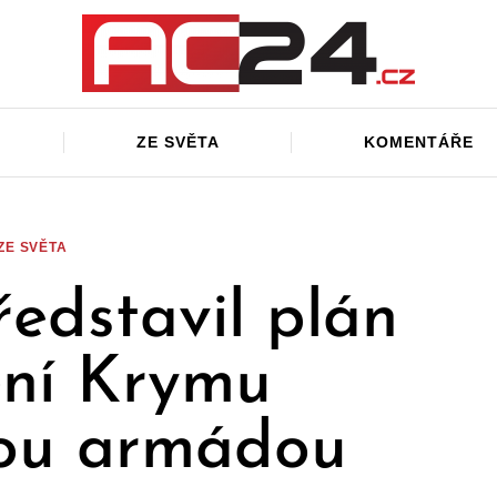
ZE SVĚTA
KOMENTÁŘE
ZE SVĚTA
ředstavil plán
ní Krymu
kou armádou