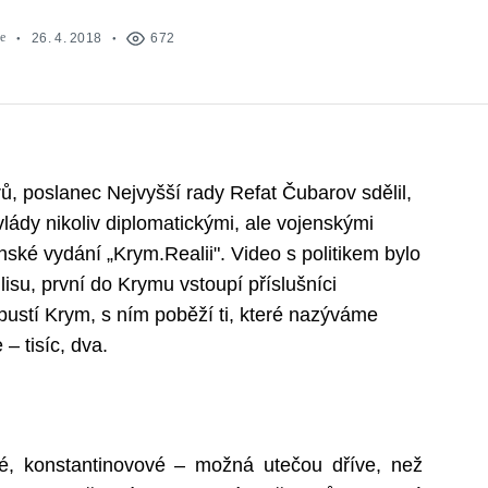
e
26. 4. 2018
672
, poslanec Nejvyšší rady Refat Čubarov sdělil,
vlády nikoliv diplomatickými, ale vojenskými
inské vydání „Krym.Realii". Video s politikem bylo
su, první do Krymu vstoupí příslušníci
pustí Krym, s ním poběží ti, které nazýváme
 – tisíc, dva.
vé, konstantinovové – možná utečou dříve, než