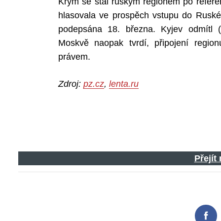
Krym se stal ruským regionem po refere
hlasovala ve prospěch vstupu do Ruské
podepsána 18. března. Kyjev odmítl (s
Moskvě naopak tvrdí, připojení regi
právem.
Zdroj:
pz.cz
,
lenta.ru
Přejít