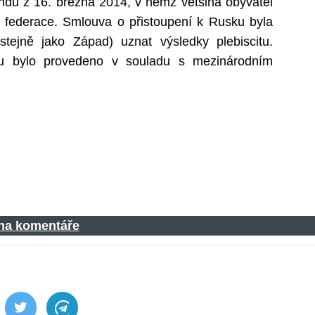
ndu z 16. března 2014, v němž většina obyvatel
 federace. Smlouva o přistoupení k Rusku byla
tejně jako Západ) uznat výsledky plebiscitu.
onu bylo provedeno v souladu s mezinárodním
 na komentáře