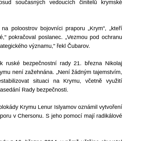
osud současných vedoucích činitelů krymské
na poloostrov bojovníci praporu „Krym", „kteří
né," pokračoval poslanec. „Vezmou pod ochranu
strategického významu," řekl Čubarov.
ík ruské bezpečnostní rady 21. března Nikolaj
Krymu není zažehnána. „Není žádným tajemstvím,
tabilizovat situaci na Krymu, včetně využití
 zasedání Rady bezpečnosti.
ní blokády Krymu Lenur Islyamov oznámil vytvoření
poru v Chersonu. S jeho pomocí mají radikálové