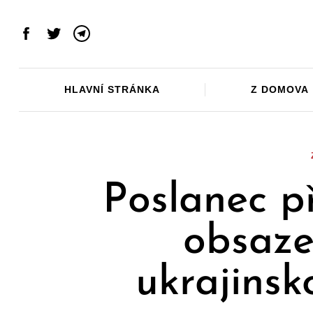
Skip
to
Facebook
Twitter
Telegram
content
HLAVNÍ STRÁNKA
Z DOMOVA
Poslanec p
obsaze
ukrajins