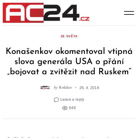
Skip
to
content
ZE SVĚTA
Konašenkov okomentoval vtipná
slova generála USA o přání
„bojovat a zvítězit nad Ruskem“
by
Redakce
26. 4. 2018
Leave a reply
648