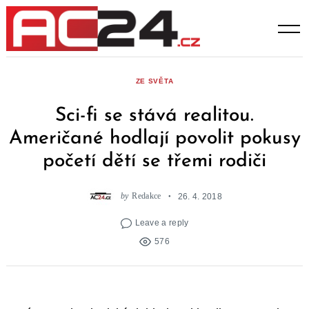
Skip
to
content
ZE SVĚTA
Sci-fi se stává realitou.
Američané hodlají povolit pokusy
početí dětí se třemi rodiči
by
Redakce
26. 4. 2018
Leave a reply
576