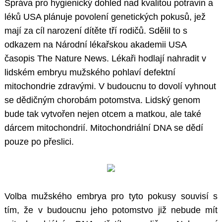
Správa pro hygienický dohled nad kvalitou potravin a
léků USA plánuje povolení genetických pokusů, jež
mají za cíl narození dítěte tří rodičů. Sdělil to s
odkazem na Národní lékařskou akademii USA
časopis The Nature News. Lékaři hodlají nahradit v
lidském embryu mužského pohlaví defektní
mitochondrie zdravými. V budoucnu to dovolí vyhnout
se dědičným chorobám potomstva. Lidský genom
bude tak vytvořen nejen otcem a matkou, ale také
dárcem mitochondrií. Mitochondriální DNA se dědí
pouze po přeslici.
Volba mužského embrya pro tyto pokusy souvisí s
tím, že v budoucnu jeho potomstvo již nebude mít