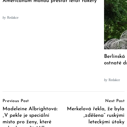
Američanům mohou přestat létat rakety
by
Redakce
Berlínská 
ostnaté d
by
Redakce
Post
Previous Post
Next Post
Navigation
Madeleine Albrightová:
Merkelová řekla, že byla
„V pekle je speciální
„zděšena“ ruskými
místo pro ženy, které
leteckými útoky