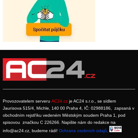
Provozovatelem serveru
AC24.cz
je AC24 s.r.o., se sídlem
Jaurisova 515/4, Michle, 140 00 Praha 4, IČ: 02988186, zapsaná v
obchodním rejstříku vedeném Městským soudem Praha 1, pod
spisovou značkou C 226266. Napište nám do redakce na
info@ac24.cz, budeme rádi!
Ochrana osobních údajů
.