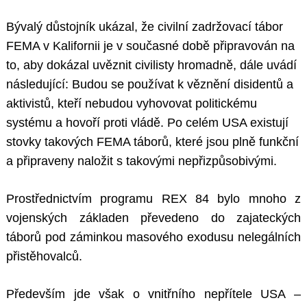
Bývalý důstojník ukázal, že civilní zadržovací tábor
FEMA v Kalifornii je v současné době připravován na
to, aby dokázal uvěznit civilisty hromadně, dále uvádí
následující: Budou se používat k věznění disidentů a
aktivistů, kteří nebudou vyhovovat politickému
systému a hovoří proti vládě. Po celém USA existují
stovky takových FEMA táborů, které jsou plně funkční
a připraveny naložit s takovými nepřizpůsobivými.
Prostřednictvím programu REX 84 bylo mnoho z
vojenských základen převedeno do zajateckých
táborů pod záminkou masového exodusu nelegálních
přistěhovalců.
Především jde však o vnitřního nepřítele USA –