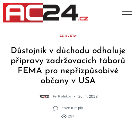
Skip
to
content
ZE SVĚTA
Důstojník v důchodu odhaluje
přípravy zadržovacích táborů
FEMA pro nepřizpůsobivé
občany v USA
by
Redakce
26. 4. 2018
Leave a reply
294