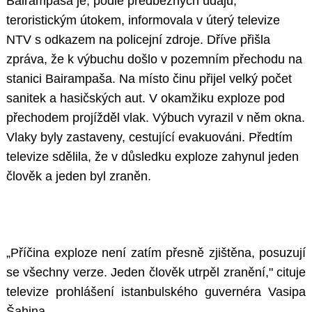
Bairampaša je, podle předběžných údajů,
teroristickým útokem, informovala v úterý televize
NTV s odkazem na policejní zdroje. Dříve přišla
zpráva, že k výbuchu došlo v pozemním přechodu na
stanici Bairampaša. Na místo činu přijel velký počet
sanitek a hasičských aut. V okamžiku exploze pod
přechodem projížděl vlak. Výbuch vyrazil v něm okna.
Vlaky byly zastaveny, cestující evakuováni. Předtím
televize sdělila, že v důsledku exploze zahynul jeden
člověk a jeden byl zraněn.
„Příčina exploze není zatím přesně zjištěna, posuzují
se všechny verze. Jeden člověk utrpěl zranění," cituje
televize prohlášení istanbulského guvernéra Vasipa
Šahina.