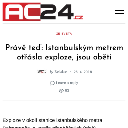
Skip
to
content
ZE SVĚTA
Právě teď: Istanbulským metrem
otřásla exploze, jsou oběti
by
Redakce
26. 4. 2018
Leave a reply
93
Exploze v okolí stanice istanbulského metra