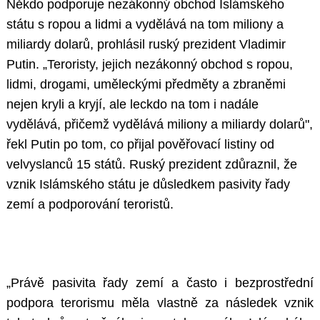
Někdo podporuje nezákonný obchod Islámského
státu s ropou a lidmi a vydělává na tom miliony a
miliardy dolarů, prohlásil ruský prezident Vladimir
Putin. „Teroristy, jejich nezákonný obchod s ropou,
lidmi, drogami, uměleckými předměty a zbraněmi
nejen kryli a kryjí, ale leckdo na tom i nadále
vydělává, přičemž vydělává miliony a miliardy dolarů",
řekl Putin po tom, co přijal pověřovací listiny od
velvyslanců 15 států. Ruský prezident zdůraznil, že
vznik Islámského státu je důsledkem pasivity řady
zemí a podporování teroristů.
„Právě pasivita řady zemí a často i bezprostřední
podpora terorismu měla vlastně za následek vznik