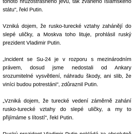
tohoto hrůzostrašného jevu, tak zvaného Islámského
státu", řekl Putin.
Vzniká dojem, že rusko-turecké vztahy zahánějí do
slepé uličky, a Moskva toho lituje, prohlásil ruský
prezident Vladimir Putin.
„Incident se Su-24 je v rozporu s mezinárodním
právem, dosud jsme nedostali od Ankary
srozumitelné vysvětlení, náhradu škody, ani slib, že
viníci budou potrestáni", zdůraznil Putin.
„Vzniká dojem, že turecké vedení záměrně zahání
rusko-turecké vztahy do slepé uličky, a my to
přijímáme s lítostí", řekl Putin.