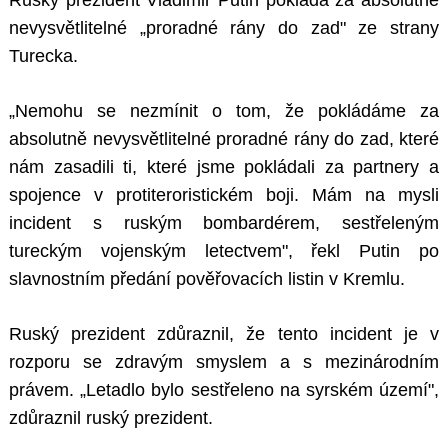
Ruský prezident Vladimir Putin pokládá za absolutně
nevysvětlitelné „proradné rány do zad" ze strany
Turecka.
„Nemohu se nezmínit o tom, že pokládáme za
absolutně nevysvětlitelné proradné rány do zad, které
nám zasadili ti, které jsme pokládali za partnery a
spojence v protiteroristickém boji. Mám na mysli
incident s ruským bombardérem, sestřeleným
tureckým vojenským letectvem", řekl Putin po
slavnostním předání pověřovacích listin v Kremlu.
Ruský prezident zdůraznil, že tento incident je v
rozporu se zdravým smyslem a s mezinárodním
právem. „Letadlo bylo sestřeleno na syrském území",
zdůraznil ruský prezident.