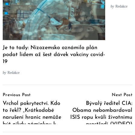
by
Redakce
Je to tady: Nizozemsko oznámilo plán
podat lidem až šest dávek vakcíny covid-
19
by
Redakce
Post
Previous Post
Next Post
Navigation
Vrchol pokrytectví. Kdo
Bývalý ředitel CIA:
to řekl? „Krátkodobé
Obama nebombardoval
narušení hranic nemůže
ISIS ropu kvůli životnímu
být nikdy záminkou k
prostředí (VIDEO)
útoku“