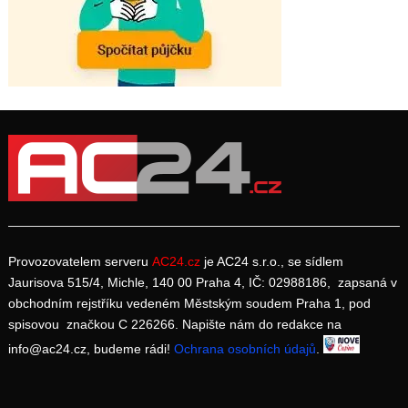
Provozovatelem serveru
AC24.cz
je AC24 s.r.o., se sídlem
Jaurisova 515/4, Michle, 140 00 Praha 4, IČ: 02988186, zapsaná v
obchodním rejstříku vedeném Městským soudem Praha 1, pod
spisovou značkou C 226266. Napište nám do redakce na
info@ac24.cz, budeme rádi!
Ochrana osobních údajů
.