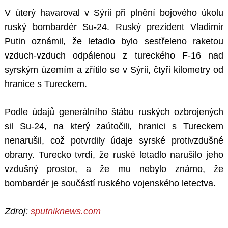
V úterý havaroval v Sýrii při plnění bojového úkolu
ruský bombardér Su-24. Ruský prezident Vladimir
Putin oznámil, že letadlo bylo sestřeleno raketou
vzduch-vzduch odpálenou z tureckého F-16 nad
syrským územím a zřítilo se v Sýrii, čtyři kilometry od
hranice s Tureckem.
Podle údajů generálního štábu ruských ozbrojených
sil Su-24, na který zaútočili, hranici s Tureckem
nenarušil, což potvrdily údaje syrské protivzdušné
obrany. Turecko tvrdí, že ruské letadlo narušilo jeho
vzdušný prostor, a že mu nebylo známo, že
bombardér je součástí ruského vojenského letectva.
Zdroj:
sputniknews.com