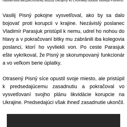
riaditeľstva Bezpečnostnej služby Ukrajiny vo Ľvovskej oblasti Vasilija Pisného.
Vasilij Pisný pokojne vysvetľoval, ako by sa dalo
bojovať proti korupcii v krajine. Nezávislý poslanec
Vladimír Parasjuk pristúpil k nemu, udrel ho nohou do
hlavy a v pokračovaní bitky mu zabránili iba kolegovia
poslanci, ktorí ho vyvliekli von. Po ceste Parasjuk
ešte vykrikoval, že Pisný je skorumpovaný funkcionár
a vo veľkom berie úplatky.
Otrasený Pisný síce opustil svoje miesto, ale pristúpil
k predsedajúcemu zasadnutiu a pokračoval vo
vysvetľovaní svojho plánu likvidácie korupcie na
Ukrajine. Predsedajúci však ihneď zasadnutie ukončil.