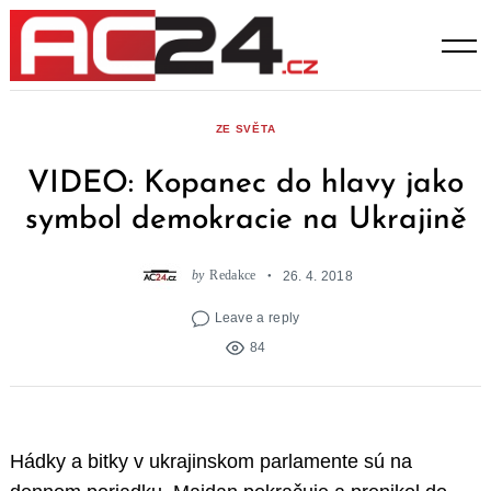
Skip
to
content
ZE SVĚTA
VIDEO: Kopanec do hlavy jako
symbol demokracie na Ukrajině
by
Redakce
26. 4. 2018
Leave a reply
84
Hádky a bitky v ukrajinskom parlamente sú na