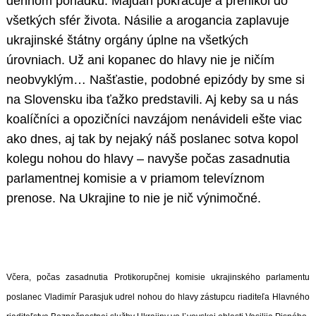
dennom poriadku. Majdan pokračuje a prenikol do
všetkých sfér života. Násilie a arogancia zaplavuje
ukrajinské štátny orgány úplne na všetkých
úrovniach. Už ani kopanec do hlavy nie je ničím
neobvyklým… Našťastie, podobné epizódy by sme si
na Slovensku iba ťažko predstavili. Aj keby sa u nás
koalíčníci a opozičníci navzájom nenávideli ešte viac
ako dnes, aj tak by nejaký náš poslanec sotva kopol
kolegu nohou do hlavy – navyše počas zasadnutia
parlamentnej komisie a v priamom televíznom
prenose. Na Ukrajine to nie je nič výnimočné.
Včera, počas zasadnutia Protikorupčnej komisie ukrajinského parlamentu
poslanec Vladimír Parasjuk udrel nohou do hlavy zástupcu riaditeľa Hlavného