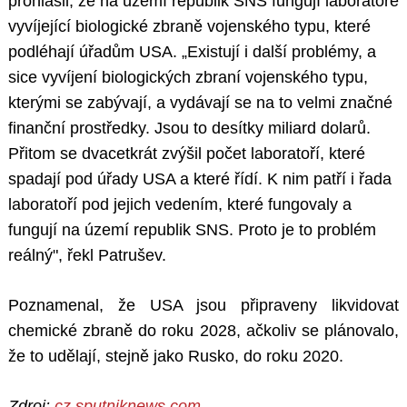
prohlásil, že na území republik SNS fungují laboratoře
vyvíjející biologické zbraně vojenského typu, které
podléhají úřadům USA. „Existují i další problémy, a
sice vyvíjení biologických zbraní vojenského typu,
kterými se zabývají, a vydávají se na to velmi značné
finanční prostředky. Jsou to desítky miliard dolarů.
Přitom se dvacetkrát zvýšil počet laboratoří, které
spadají pod úřady USA a které řídí. K nim patří i řada
laboratoří pod jejich vedením, které fungovaly a
fungují na území republik SNS. Proto je to problém
reálný", řekl Patrušev.
Poznamenal, že USA jsou připraveny likvidovat
chemické zbraně do roku 2028, ačkoliv se plánovalo,
že to udělají, stejně jako Rusko, do roku 2020.
Zdroj:
cz.sputniknews.com