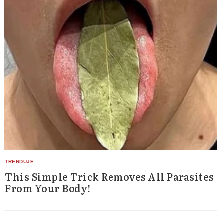
This Simple Trick Removes All Parasites
From Your Body!
Search
for: