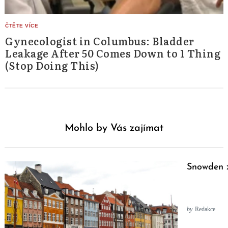
Gynecologist in Columbus: Bladder
Leakage After 50 Comes Down to 1 Thing
(Stop Doing This)
Mohlo by Vás zajímat
Snowden z
by
Redakce