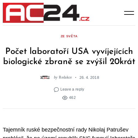
Skip
to
content
ZE SVĚTA
Počet laboratoří USA vyvíjejících
biologické zbraně se zvýšil 20krát
by
Redakce
26. 4. 2018
Leave a reply
462
Tajemník ruské bezpečnostní rady Nikolaj Patrušev