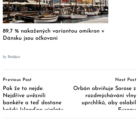
89,7 % nakažených variantou omikron v
Dánsku jsou očkovaní
by
Redakce
Post
Previous Post
Next Post
Navigation
Pak že to nejde.
Orbán obviňuje Sorose z
Nejdříve uvěznili
rozdmýchávání vlny
bankéře a teď dostane
uprchlíků, aby oslabil
každý Islanďan výplatu
Evropu
podílu z prodeje bank