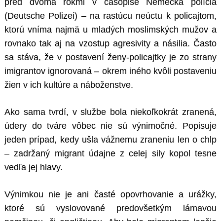
pred dvoma rokmi v časopise Nemecká polícia
(Deutsche Polizei) – na rastúcu neúctu k policajtom,
ktorú vníma najmä u mladých moslimských mužov a
rovnako tak aj na vzostup agresivity a násilia. Často
sa stáva, že v postavení ženy-policajtky je zo strany
imigrantov ignorovaná – okrem iného kvôli postaveniu
žien v ich kultúre a náboženstve.
Ako sama tvrdí, v službe bola niekoľkokrát zranená,
údery do tváre vôbec nie sú výnimočné. Popisuje
jeden prípad, kedy ušla vážnemu zraneniu len o chlp
– zadržaný migrant údajne z celej sily kopol tesne
vedľa jej hlavy.
Výnimkou nie je ani časté opovrhovanie a urážky,
ktoré sú vyslovované predovšetkým lámavou