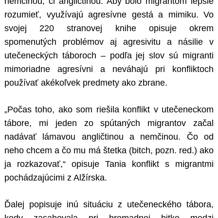
nemčinou, či angličtinou. Aby bolo migrantom lepšie
rozumieť, využívajú agresívne gestá a mimiku. Vo
svojej 220 stranovej knihe opisuje okrem
spomenutých problémov aj agresivitu a násilie v
utečeneckých táboroch – podľa jej slov sú migranti
mimoriadne agresívni a neváhajú pri konfliktoch
používať akékoľvek predmety ako zbrane.
„Počas toho, ako som riešila konflikt v utečeneckom
tábore, mi jeden zo spútaných migrantov začal
nadávať lámavou angličtinou a nemčinou. Čo od
neho chcem a čo mu má štetka (bitch, pozn. red.) ako
ja rozkazovať,“ opisuje Tania konflikt s migrantmi
pochádzajúcimi z Alžírska.
Ďalej popisuje inú situáciu z utečeneckého tábora,