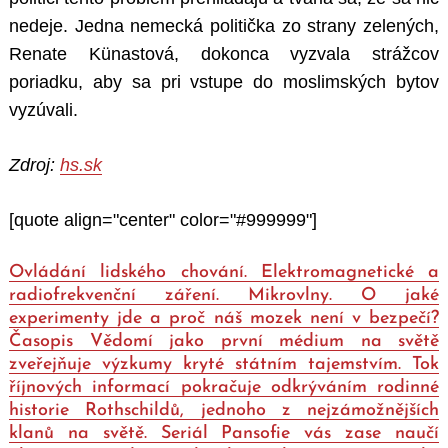
nedeje. Jedna nemecká politička zo strany zelených,
Renate Künastová, dokonca vyzvala strážcov
poriadku, aby sa pri vstupe do moslimských bytov
vyzúvali.
Zdroj:
hs.sk
[quote align="center" color="#999999"]
Ovládání lidského chování. Elektromagnetické a
radiofrekvenční záření. Mikrovlny. O jaké
experimenty jde a proč náš mozek není v bezpečí?
Časopis Vědomí jako první médium na světě
zveřejňuje výzkumy kryté státním tajemstvím. Tok
říjnových informací pokračuje odkrýváním rodinné
historie Rothschildů, jednoho z nejzámožnějších
klanů na světě. Seriál Pansofie vás zase naučí