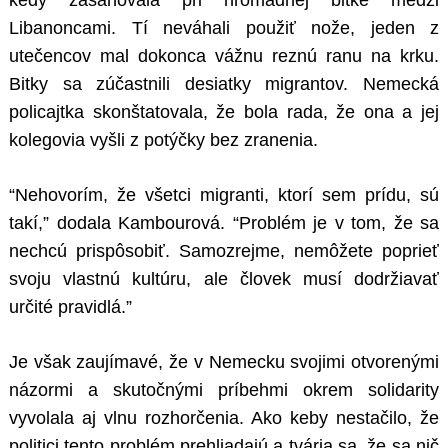
kedy zasahovala pri hromadnej bitke medzi
Libanoncami. Tí neváhali použiť nože, jeden z
utečencov mal dokonca vážnu reznú ranu na krku.
Bitky sa zúčastnili desiatky migrantov. Nemecká
policajtka skonštatovala, že bola rada, že ona a jej
kolegovia vyšli z potýčky bez zranenia.
“Nehovorím, že všetci migranti, ktorí sem prídu, sú
takí,” dodala Kambourová. “Problém je v tom, že sa
nechcú prispôsobiť. Samozrejme, nemôžete poprieť
svoju vlastnú kultúru, ale človek musí dodržiavať
určité pravidlá.”
Je však zaujímavé, že v Nemecku svojimi otvorenými
názormi a skutočnými príbehmi okrem solidarity
vyvolala aj vlnu rozhorčenia. Ako keby nestačilo, že
politici tento problém prehliadajú a tvária sa, že sa nič