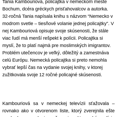
Tania Kambouriová, policajtka v nemeckom meste
Bochum, dcéra gréckych prisťahovalcov a autorka.
32-ročná Tania napísala knihu s názvom “Nemecko v
modrom svetle – tiesňové volanie jednej policajtky”. V
nej Kambouriová opisuje svoje skúsenosti, že stále
viac ľudí má menší rešpekt k polícii. Policajtka si
myslí, že to platí najmä pre moslimských imigrantov.
Problém utečencov je veľký, dôležitý a zamestnáva
celú Európu. Nemecká policajtka si preto nemohla
vybrať lepší čas na vydanie svojej knihy, v ktorej
zužitkovala svoje 12 ročné policajné skúsenosti.
Kambouriová sa v nemeckej televízii sťažovala –
rovnako ako v otvorenom liste, ktorý zverejnila ešte