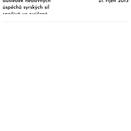
důsledek nedávných
21. říjen 2015
úspěchů syrských sil
spočívá ve zvýšené
morálce provládních sil