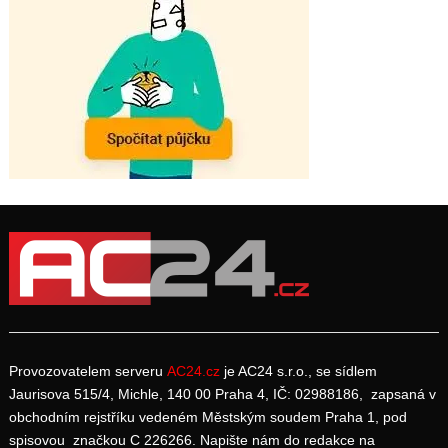
Provozovatelem serveru
AC24.cz
je AC24 s.r.o., se sídlem
Jaurisova 515/4, Michle, 140 00 Praha 4, IČ: 02988186, zapsaná v
obchodním rejstříku vedeném Městským soudem Praha 1, pod
spisovou značkou C 226266. Napište nám do redakce na