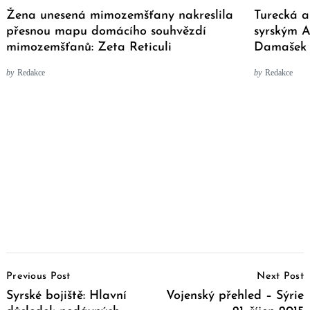
Žena unesená mimozemšťany nakreslila
Turecká 
přesnou mapu domácího souhvězdí
syrským A
mimozemšťanů: Zeta Reticuli
Damašek 
by
Redakce
by
Redakce
Post
Previous Post
Next Post
Navigation
Syrské bojiště: Hlavní
Vojenský přehled – Sýrie