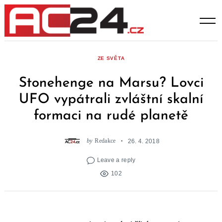
Skip
to
content
ZE SVĚTA
Stonehenge na Marsu? Lovci
UFO vypátrali zvláštní skalní
formaci na rudé planetě
by
Redakce
26. 4. 2018
Leave a reply
102