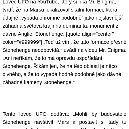
Lovec UFO na YouTube, který si říká Mr. Enigma,
tvrdí, že na Marsu lokalizoval skalní formaci, která
údajně „vypadá ohromně podobně“ jako nejslavnější
záhadná světová krajinná dominanta, monument z
dávné Anglie, Stonehenge. [quote align="center"
color="#999999"] „Teď už vím, že tato formace přesně
Stonehenge neodpovídá,“ uvádí na videu Mr. Enigma.
„Ani neříkám, že to má opravdu uspořádání
Stonehenge. Říkám jen, že na této oblasti je něco
divného, a že to vypadá hodně podobně jako dávné
záhadné kameny Stonehenge.“
Tento lovec UFO dodává: „Mohli by budovatelé
Stonehenge navštívit Mars a postavit si tady tu