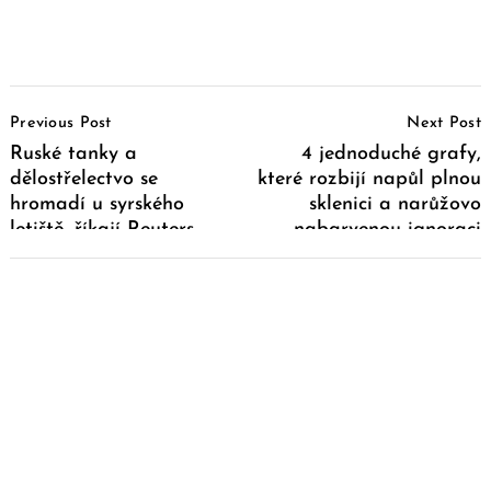
Post
Previous Post
Next Post
Navigation
Ruské tanky a
4 jednoduché grafy,
dělostřelectvo se
které rozbijí napůl plnou
hromadí u syrského
sklenici a narůžovo
letiště, říkají Reuters
nabarvenou ignoraci
američtí činitelé
reality…