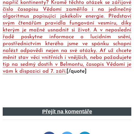
napříč kontinenty? Kromě těchto otázek se zářijové
číslo časopisu Vědomí zaměřilo i na jedinečný
algoritmus popisující jakékoliv energie. Představí
svým čtenářům pravidla fungování vesmíru, díky
kterým je možné usnadnit si život. A v neposlední
řadě poskytne informace o lucidním snění,
prostřednictvím kterého jsme ve spánku schopni
nalézt odpovědi nejen na své otázky. Ať už chcete
měnit stav věcí vnitřních i vnějších, nebo požadujete
tip na sedmý dostih v Belmontu, časopis Vědomí je
vám k dispozici od 7. září.
[/quote]
Přejít na komentáře