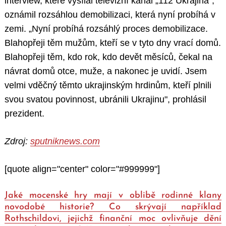
interview, které vysílal televizní kanál „112 Ukrajina“,
oznámil rozsáhlou demobilizaci, která nyní probíhá v
zemi. „Nyní probíhá rozsáhlý proces demobilizace.
Blahopřeji těm mužům, kteří se v tyto dny vrací domů.
Blahopřeji těm, kdo rok, kdo devět měsíců, čekal na
návrat domů otce, muže, a nakonec je uvidí. Jsem
velmi vděčný těmto ukrajinským hrdinům, kteří plnili
svou svatou povinnost, ubránili Ukrajinu", prohlásil
prezident.
Zdroj:
sputniknews.com
[quote align="center" color="#999999"]
Jaké mocenské hry mají v oblibě rodinné klany
novodobé historie? Co skrývají například
Rothschildovi, jejichž finanční moc ovlivňuje dění