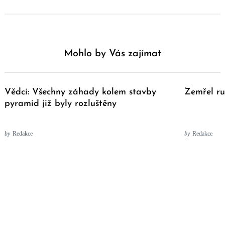
Mohlo by Vás zajímat
Vědci: Všechny záhady kolem stavby
Zemřel ru
pyramid již byly rozluštěny
by
Redakce
by
Redakce