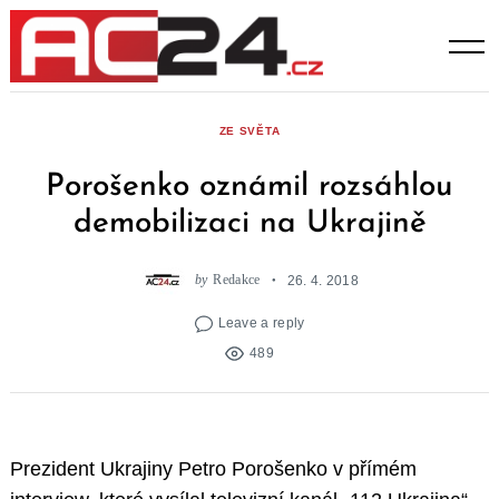
Skip
to
content
ZE SVĚTA
Porošenko oznámil rozsáhlou
demobilizaci na Ukrajině
by
Redakce
26. 4. 2018
Leave a reply
489
Prezident Ukrajiny Petro Porošenko v přímém