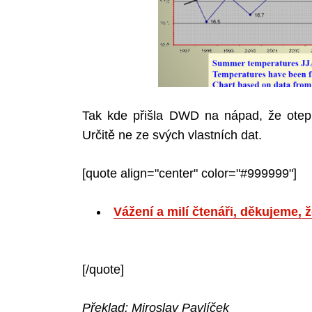
Tak kde přišla DWD na nápad, že otep
Určitě ne ze svých vlastních dat.
[quote align="center" color="#999999"]
Vážení a milí čtenáři, děkujeme,
[/quote]
Překlad: Miroslav Pavlíček