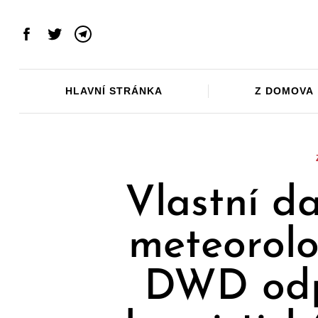
Skip
to
Facebook
Twitter
Telegram
content
HLAVNÍ STRÁNKA
Z DOMOVA
Vlastní d
meteorolo
DWD odpo