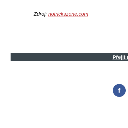
Zdroj:
notrickszone.com
Přejít
Fac