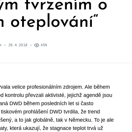
kým tvrzením o
m oteplování“
e
26. 4. 2018
456
la velice profesionálním zdrojem. Ale během
d kontrolu převzali aktivisté, jejichž agendě jsou
vaná DWD během posledních let si často
tiskovém prohlášení DWD tvrdila, že trend
šený, a to jak globálně, tak v Německu. To je ale
ty, která ukazují, že stagnace teplot trvá už