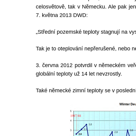
celosvětově, tak v Německu. Ale pak jen
7. května 2013 DWD:
Search
„Střední pozemské teploty stagnují na vy
for:
Tak je to oteplování nepřerušené, nebo n
3. června 2012 potvrdil v německém ve
globální teploty už 14 let nevzrostly.
Také německé zimní teploty se v poslední