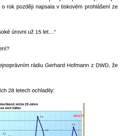
 o rok později napsala v tiskovém prohlášení ze
soké úrovni už 15 let…“
ení?
řejnoprávním rádiu Gerhard Hofmann z DWD, že
ch 28 letech ochladily: