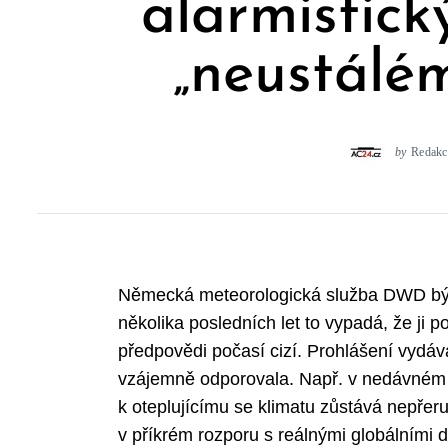
alarmistic
„neustálé
by
Redakc
Německá meteorologická služba DWD býva
několika posledních let to vypadá, že ji po
předpovědi počasí cizí. Prohlášení vydá
vzájemně odporovala. Např. v nedávném 
k oteplujícímu se klimatu zůstává nepřeru
v příkrém rozporu s reálnými globálními da