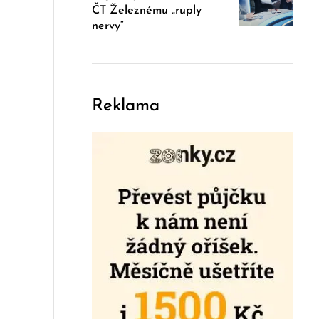
ČT Železnému „ruply
nervy“
Reklama