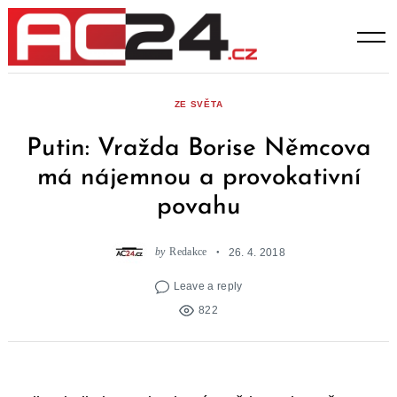
Skip
to
content
ZE SVĚTA
Putin: Vražda Borise Němcova
má nájemnou a provokativní
povahu
by
Redakce
26. 4. 2018
Leave a reply
822