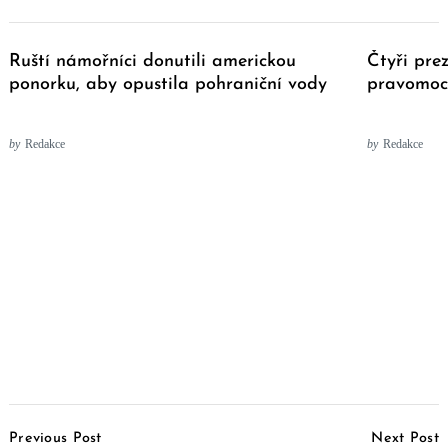
Ruští námořníci donutili americkou
Čtyři pre
ponorku, aby opustila pohraniční vody
pravomoc
by
Redakce
by
Redakce
Post
Previous Post
Next Post
Navigation