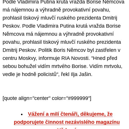
Podle Vladimira Putina krutá vražda Borise Němcova
má nájemnou a výhradně provokativní povahu,
prohlasil tiskový mluvčí ruského prezidenta Dmitrij
Peskov. Podle Vladimira Putina krutá vražda Borise
Němcova má nájemnou a výhradně provokativní
povahu, prohlasil tiskový mluvčí ruského prezidenta
Dmitrij Peskov. Politik Boris Němcov byl zastřelen v
centru Moskvy, informuje RIA Novosti. "Hned před
sebou bohužel vidím mrtvého Borise. Vidím mrtvolu,
vedle je hodně policistů", řekl Ilja Jašin.
[quote align="center" color="#999999"]
Vážení a milí čtenáři, děkujeme, že
podporujete činnost nezávislého magazínu