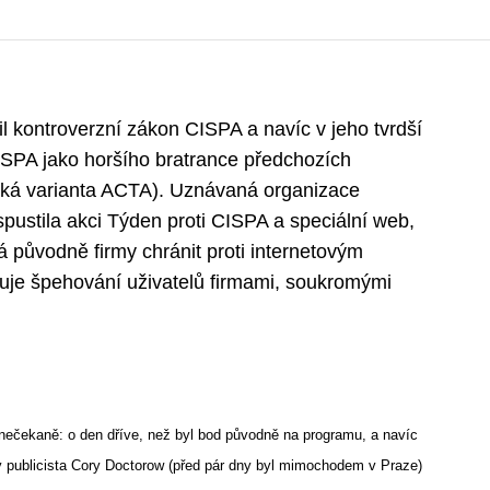
 kontroverzní zákon CISPA a navíc v jeho tvrdší
SPA jako horšího bratrance předchozích
ská varianta ACTA). Uznávaná organizace
spustila akci Týden proti CISPA a speciální web,
á původně firmy chránit proti internetovým
ňuje špehování uživatelů firmami, soukromými
 nečekaně: o den dříve, než byl bod původně na programu, a navíc
ný publicista Cory Doctorow (před pár dny byl mimochodem v Praze)