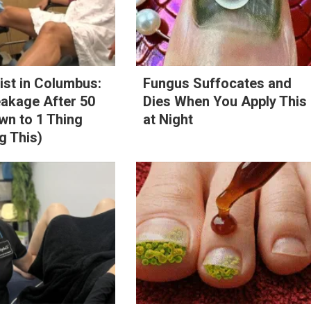
st in Columbus:
Fungus Suffocates and
eakage After 50
Dies When You Apply This
n to 1 Thing
at Night
g This)