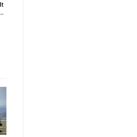
It
..