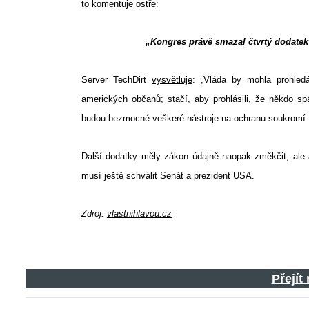
to
komentuje
ostře:
„Kongres právě smazal čtvrtý dodatek
Server TechDirt
vysvětluje
: „Vláda by mohla prohledá
amerických občanů; stačí, aby prohlásili, že někdo spá
budou bezmocné veškeré nástroje na ochranu soukromí. V
Další dodatky měly zákon údajně naopak změkčit, ale
musí ještě schválit Senát a prezident USA.
Zdroj:
vlastnihlavou.cz
Přejít