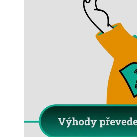
Search
for: