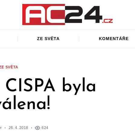
ZE SVĚTA
KOMENTÁŘE
ZE SVĚTA
 CISPA byla
válena!
e
26. 4. 2018
624