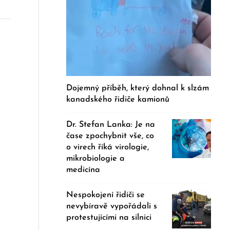
Dojemný příběh, který dohnal k slzám
kanadského řidiče kamionů
Dr. Stefan Lanka: Je na
čase zpochybnit vše, co
o virech říká virologie,
mikrobiologie a
medicína
Nespokojení řidiči se
nevybíravě vypořádali s
protestujícími na silnici