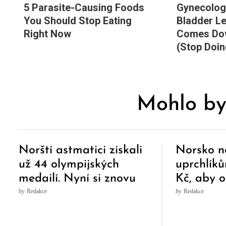
5 Parasite-Causing Foods
Gynecologi
You Should Stop Eating
Bladder L
Right Now
Comes Dow
(Stop Doin
Mohlo by
Norští astmatici získali
Norsko n
už 44 olympijských
uprchlíků
medailí. Nyní si znovu
Kč, aby o
přivezli 6000 dávek
by
Redakce
by
Redakce
léků proti astmatu