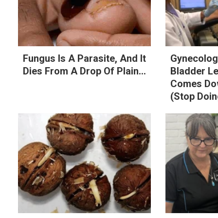
Fungus Is A Parasite, And It
Gynecologi
Dies From A Drop Of Plain...
Bladder L
Comes Dow
(Stop Doin