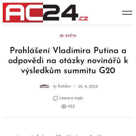
Skip
to
content
ZE SVĚTA
Prohlášení Vladimira Putina a
odpovědi na otázky novinářů k
výsledkům summitu G20
by
Redakce
26. 4. 2018
Leave a reply
432