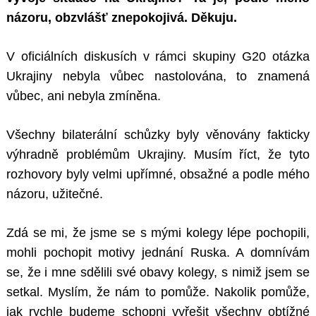
názoru, obzvlášť znepokojivá. Děkuju.
V oficiálních diskusích v rámci skupiny G20 otázka
Ukrajiny nebyla vůbec nastolována, to znamená
vůbec, ani nebyla zmíněna.
Všechny bilaterální schůzky byly věnovány fakticky
výhradně problémům Ukrajiny. Musím říct, že tyto
rozhovory byly velmi upřímné, obsažné a podle mého
názoru, užitečné.
Zdá se mi, že jsme se s mými kolegy lépe pochopili,
mohli pochopit motivy jednání Ruska. A domnívám
se, že i mne sdělili své obavy kolegy, s nimiž jsem se
setkal. Myslím, že nám to pomůže. Nakolik pomůže,
jak rychle budeme schopni vyřešit všechny obtížné