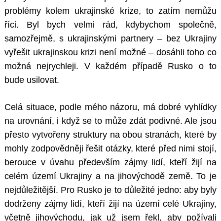
problémy kolem ukrajinské krize, to zatím nemůžu
říci. Byl bych velmi rád, kdybychom společně,
samozřejmě, s ukrajinskými partnery – bez Ukrajiny
vyřešit ukrajinskou krizi není možné – dosáhli toho co
možná nejrychleji. V každém případě Rusko o to
bude usilovat.
Celá situace, podle mého názoru, má dobré vyhlídky
na urovnání, i když se to může zdát podivné. Ale jsou
přesto vytvořeny struktury na obou stranách, které by
mohly zodpovědněji řešit otázky, které před nimi stojí,
berouce v úvahu především zájmy lidí, kteří žijí na
celém území Ukrajiny a na jihovýchodě země. To je
nejdůležitější. Pro Rusko je to důležité jedno: aby byly
dodrženy zájmy lidí, kteří žijí na území celé Ukrajiny,
včetně jihovýchodu, jak už jsem řekl, aby požívali