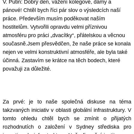
V. Putin: Dobrý den, vážení kolegové, dámy a
pánové! Chtěl bych říci pár slov o výsledcích naší
práce. Především musím poděkovat naším
hostitelům. Vytvořili opravdu velmi příznivou
atmosféru pro práci „dvacítky“, přátelskou a věcnou
současně.Jsem přesvědčen, že naše práce se konala
nejen ve velmi konstruktivní atmosféře, ale byla také
účinná. Zastavím se krátce na těch bodech, které
považuji za důležité.
Za prvé: je to naše společná diskuse na téma
takzvaných iniciativ v oblasti globální infrastruktury. V
tomto ohledu chtěl bych se zmínit o přijatých
rozhodnutích o založení v Sydney střediska pro