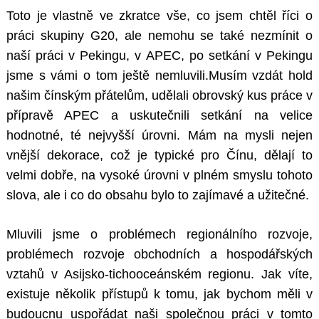
Toto je vlastně ve zkratce vše, co jsem chtěl říci o
práci skupiny G20, ale nemohu se také nezmínit o
naší práci v Pekingu, v APEC, po setkání v Pekingu
jsme s vámi o tom ještě nemluvili.Musím vzdát hold
našim čínským přátelům, udělali obrovský kus práce v
přípravě APEC a uskutečnili setkání na velice
hodnotné, té nejvyšší úrovni. Mám na mysli nejen
vnější dekorace, což je typické pro Čínu, dělají to
velmi dobře, na vysoké úrovni v plném smyslu tohoto
slova, ale i co do obsahu bylo to zajímavé a užitečné.
Mluvili jsme o problémech regionálního rozvoje,
problémech rozvoje obchodních a hospodářských
vztahů v Asijsko-tichooceánském regionu. Jak víte,
existuje několik přístupů k tomu, jak bychom měli v
budoucnu uspořádat naši společnou práci v tomto