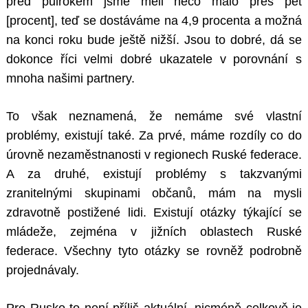
před půlrokem jsme měli něco málo přes pět
[procent], teď se dostáváme na 4,9 procenta a možná
na konci roku bude ještě nižší. Jsou to dobré, dá se
dokonce říci velmi dobré ukazatele v porovnání s
mnoha našimi partnery.
To však neznamená, že nemáme své vlastní
problémy, existují také. Za prvé, máme rozdíly co do
úrovně nezaměstnanosti v regionech Ruské federace.
A za druhé, existují problémy s takzvanými
zranitelnými skupinami občanů, mám na mysli
zdravotně postižené lidi. Existují otázky týkající se
mládeže, zejména v jižních oblastech Ruské
federace. Všechny tyto otázky se rovněž podrobně
projednávaly.