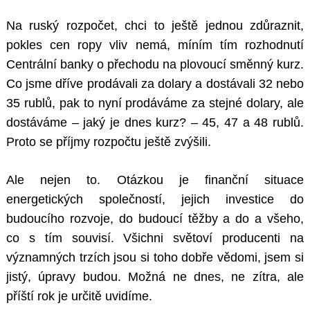
Na ruský rozpočet, chci to ještě jednou zdůraznit,
pokles cen ropy vliv nemá, míním tím rozhodnutí
Centrální banky o přechodu na plovoucí směnný kurz.
Co jsme dříve prodávali za dolary a dostávali 32 nebo
35 rublů, pak to nyní prodáváme za stejné dolary, ale
dostáváme – jaký je dnes kurz? – 45, 47 a 48 rublů.
Proto se příjmy rozpočtu ještě zvýšili.
Ale nejen to. Otázkou je finanční situace
energetických společností, jejich investice do
budoucího rozvoje, do budoucí těžby a do a všeho,
co s tím souvisí. Všichni světoví producenti na
významných trzích jsou si toho dobře vědomi, jsem si
jistý, úpravy budou. Možná ne dnes, ne zítra, ale
příští rok je určitě uvidíme.