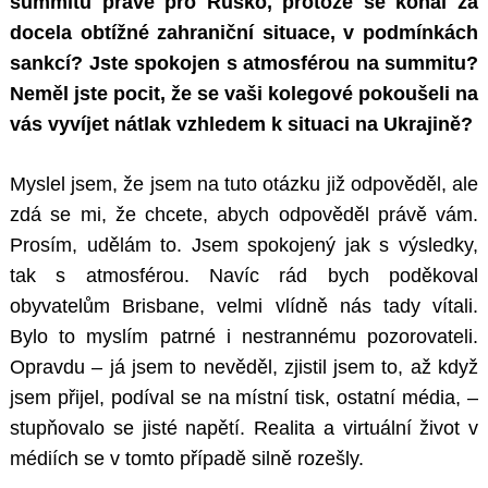
summitu právě pro Rusko, protože se konal za
docela obtížné zahraniční situace, v podmínkách
sankcí? Jste spokojen s atmosférou na summitu?
Neměl jste pocit, že se vaši kolegové pokoušeli na
vás vyvíjet nátlak vzhledem k situaci na Ukrajině?
Myslel jsem, že jsem na tuto otázku již odpověděl, ale
zdá se mi, že chcete, abych odpověděl právě vám.
Prosím, udělám to. Jsem spokojený jak s výsledky,
tak s atmosférou. Navíc rád bych poděkoval
obyvatelům Brisbane, velmi vlídně nás tady vítali.
Bylo to myslím patrné i nestrannému pozorovateli.
Opravdu – já jsem to nevěděl, zjistil jsem to, až když
jsem přijel, podíval se na místní tisk, ostatní média, –
stupňovalo se jisté napětí. Realita a virtuální život v
médiích se v tomto případě silně rozešly.