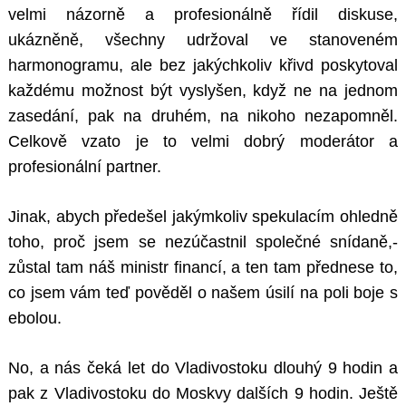
velmi názorně a profesionálně řídil diskuse,
ukázněně, všechny udržoval ve stanoveném
harmonogramu, ale bez jakýchkoliv křivd poskytoval
každému možnost být vyslyšen, když ne na jednom
zasedání, pak na druhém, na nikoho nezapomněl.
Celkově vzato je to velmi dobrý moderátor a
profesionální partner.
Jinak, abych předešel jakýmkoliv spekulacím ohledně
toho, proč jsem se nezúčastnil společné snídaně,-
zůstal tam náš ministr financí, a ten tam přednese to,
co jsem vám teď pověděl o našem úsilí na poli boje s
ebolou.
No, a nás čeká let do Vladivostoku dlouhý 9 hodin a
pak z Vladivostoku do Moskvy dalších 9 hodin. Ještě