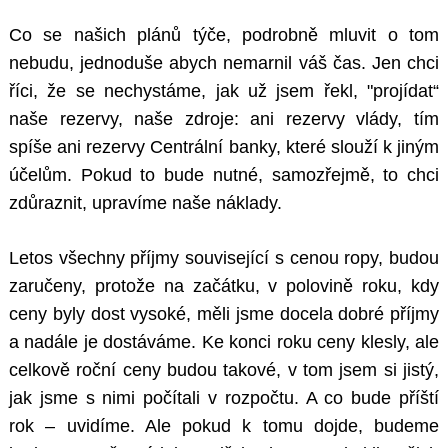
Co se našich plánů týče, podrobně mluvit o tom
nebudu, jednoduše abych nemarnil váš čas. Jen chci
říci, že se nechystáme, jak už jsem řekl, "projídat“
naše rezervy, naše zdroje: ani rezervy vlády, tím
spíše ani rezervy Centrální banky, které slouží k jiným
účelům. Pokud to bude nutné, samozřejmě, to chci
zdůraznit, upravíme naše náklady.
Letos všechny příjmy související s cenou ropy, budou
zaručeny, protože na začátku, v polovině roku, kdy
ceny byly dost vysoké, měli jsme docela dobré příjmy
a nadále je dostáváme. Ke konci roku ceny klesly, ale
celkově roční ceny budou takové, v tom jsem si jistý,
jak jsme s nimi počítali v rozpočtu. A co bude příští
rok – uvidíme. Ale pokud k tomu dojde, budeme