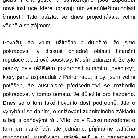
nové instituce, které upravují tuto veledůležitou oblast
činnosti. Tato otázka se dnes projednávala velmi
věcně a se zájmem.
Považuji za velmi užitečné a důležité, že jsme
pokračovali v diskusi ohledně oblasti finanční
regulace a daňové soustavy. Musím zdůraznit, že tyto
otázky byly těžištěm pozornosti summitu „dvacítky“,
který jsme uspořádali v Petrohradu, a byl jsem velmi
potěšen, že australské předsednictví se rozhodlo
pokračovat v tomto tématu. Je důležité pro každého.
Dnes se o tom také hovořilo dost podrobně. Jde o
vyhýbání se daním, o snižování zdanitelného základu
a boji s daňovými ráji. Víte, že v Rusku nevedeme o
tom jen plané řeči, ale jednáme, přijímáme patřičná
rozhodnutí. Kupříkladu právě teď je v parlamentu