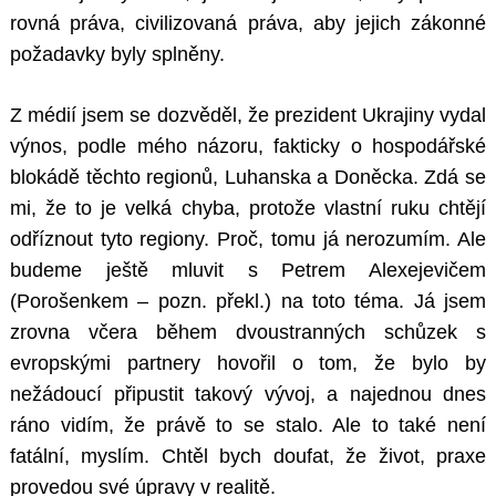
rovná práva, civilizovaná práva, aby jejich zákonné
požadavky byly splněny.
Z médií jsem se dozvěděl, že prezident Ukrajiny vydal
výnos, podle mého názoru, fakticky o hospodářské
blokádě těchto regionů, Luhanska a Doněcka. Zdá se
mi, že to je velká chyba, protože vlastní ruku chtějí
odříznout tyto regiony. Proč, tomu já nerozumím. Ale
budeme ještě mluvit s Petrem Alexejevičem
(Porošenkem – pozn. překl.) na toto téma. Já jsem
zrovna včera během dvoustranných schůzek s
evropskými partnery hovořil o tom, že bylo by
nežádoucí připustit takový vývoj, a najednou dnes
ráno vidím, že právě to se stalo. Ale to také není
fatální, myslím. Chtěl bych doufat, že život, praxe
provedou své úpravy v realitě.