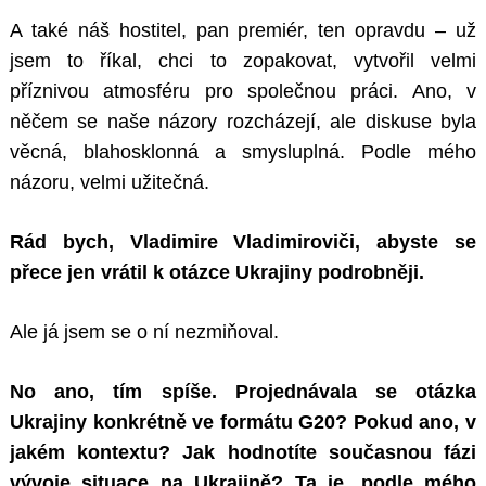
A také náš hostitel, pan premiér, ten opravdu – už
jsem to říkal, chci to zopakovat, vytvořil velmi
příznivou atmosféru pro společnou práci. Ano, v
něčem se naše názory rozcházejí, ale diskuse byla
věcná, blahosklonná a smysluplná. Podle mého
názoru, velmi užitečná.
Rád bych, Vladimire Vladimiroviči, abyste se
přece jen vrátil k otázce Ukrajiny podrobněji.
Ale já jsem se o ní nezmiňoval.
No ano, tím spíše. Projednávala se otázka
Ukrajiny konkrétně ve formátu G20? Pokud ano, v
jakém kontextu? Jak hodnotíte současnou fázi
vývoje situace na Ukrajině? Ta je, podle mého