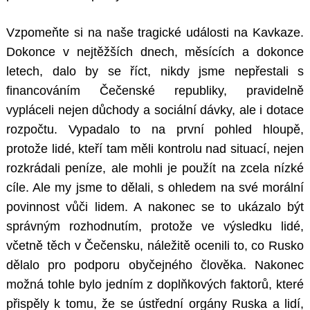
Vzpomeňte si na naše tragické události na Kavkaze.
Dokonce v nejtěžších dnech, měsících a dokonce
letech, dalo by se říct, nikdy jsme nepřestali s
financováním Čečenské republiky, pravidelně
vypláceli nejen důchody a sociální dávky, ale i dotace
rozpočtu. Vypadalo to na první pohled hloupě,
protože lidé, kteří tam měli kontrolu nad situací, nejen
rozkrádali peníze, ale mohli je použít na zcela nízké
cíle. Ale my jsme to dělali, s ohledem na své morální
povinnost vůči lidem. A nakonec se to ukázalo být
správným rozhodnutím, protože ve výsledku lidé,
včetně těch v Čečensku, náležitě ocenili to, co Rusko
dělalo pro podporu obyčejného člověka. Nakonec
možná tohle bylo jedním z doplňkových faktorů, které
přispěly k tomu, že se ústřední orgány Ruska a lidí,