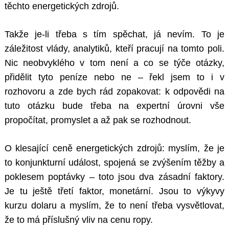
těchto energetických zdrojů.
Takže je-li třeba s tím spěchat, já nevím. To je
záležitost vlády, analytiků, kteří pracují na tomto poli.
Nic neobvyklého v tom není a co se týče otázky,
přidělit tyto peníze nebo ne – řekl jsem to i v
rozhovoru a zde bych rád zopakovat: k odpovědi na
Search
tuto otázku bude třeba na expertní úrovni vše
for:
propočítat, promyslet a až pak se rozhodnout.
O klesající ceně energetických zdrojů: myslím, že je
to konjunkturní událost, spojená se zvýšením těžby a
poklesem poptávky – toto jsou dva zásadní faktory.
Je tu ještě třetí faktor, monetární. Jsou to výkyvy
kurzu dolaru a myslím, že to není třeba vysvětlovat,
že to má příslušný vliv na cenu ropy.