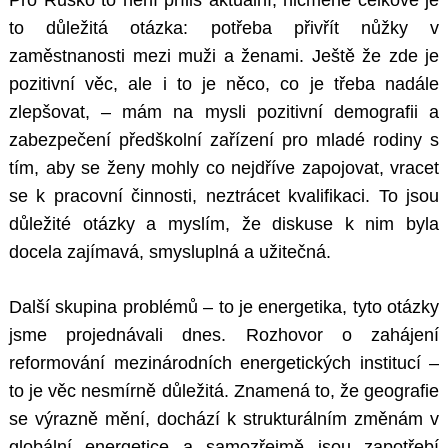
Pro Rusko to není příliš aktuální, nicméně celkově je
to důležitá otázka: potřeba přivřít nůžky v
zaměstnanosti mezi muži a ženami. Ještě že zde je
pozitivní věc, ale i to je něco, co je třeba nadále
zlepšovat, – mám na mysli pozitivní demografii a
zabezpečení předškolní zařízení pro mladé rodiny s
tím, aby se ženy mohly co nejdříve zapojovat, vracet
se k pracovní činnosti, neztrácet kvalifikaci. To jsou
důležité otázky a myslím, že diskuse k nim byla
docela zajímavá, smysluplná a užitečná.
Další skupina problémů – to je energetika, tyto otázky
jsme projednávali dnes. Rozhovor o zahájení
reformování mezinárodních energetických institucí ­–
to je věc nesmírně důležitá. Znamená to, že geografie
se výrazně mění, dochází k strukturálním změnám v
globální energetice a samozřejmě jsou zapotřebí