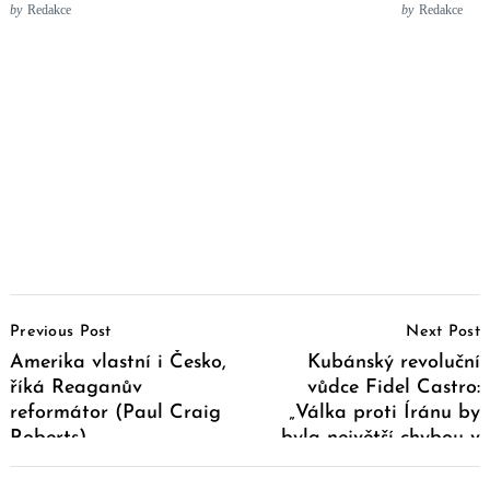
by
Redakce
by
Redakce
Post
Previous Post
Next Post
Navigation
Amerika vlastní i Česko,
Kubánský revoluční
říká Reaganův
vůdce Fidel Castro:
reformátor (Paul Craig
„Válka proti Íránu by
Roberts)
byla největší chybou v
historii USA.“