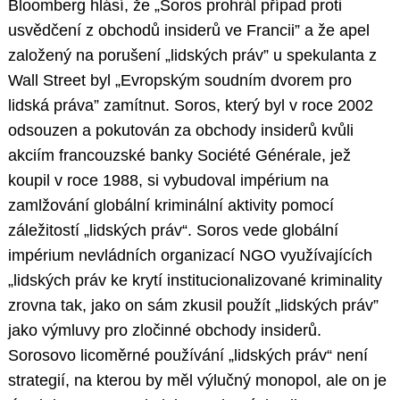
Bloomberg hlásí, že „Soros prohrál případ proti
usvědčení z obchodů insiderů ve Francii” a že apel
založený na porušení „lidských práv” u spekulanta z
Wall Street byl „Evropským soudním dvorem pro
lidská práva” zamítnut. Soros, který byl v roce 2002
odsouzen a pokutován za obchody insiderů kvůli
akciím francouzské banky Société Générale, jež
koupil v roce 1988, si vybudoval impérium na
zamlžování globální kriminální aktivity pomocí
záležitostí „lidských práv“. Soros vede globální
impérium nevládních organizací NGO využívajících
„lidských práv ke krytí institucionalizované kriminality
zrovna tak, jako on sám zkusil použít „lidských práv”
jako výmluvy pro zločinné obchody insiderů.
Sorosovo licoměrné používání „lidských práv“ není
strategií, na kterou by měl výlučný monopol, ale on je