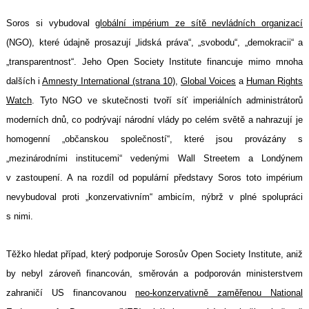
Soros si vybudoval
globální impérium ze sítě nevládních organizací
(NGO), které údajně prosazují „lidská práva“, „svobodu“, „demokracii“ a
„transparentnost“. Jeho Open Society Institute financuje mimo mnoha
dalších i
Amnesty International (strana 10)
,
Global Voices
a
Human Rights
Watch
. Tyto NGO ve skutečnosti tvoří síť imperiálních administrátorů
moderních dnů, co podrývají národní vlády po celém světě a nahrazují je
homogenní „občanskou společností“, které jsou provázány s
„mezinárodními institucemi“ vedenými Wall Streetem a Londýnem
v zastoupení. A na rozdíl od populární představy Soros toto impérium
nevybudoval proti „konzervativním“ ambicím, nýbrž v plné spolupráci
s nimi.
Těžko hledat případ, který podporuje Sorosův Open Society Institute, aniž
by nebyl zároveň financován, směrován a podporován ministerstvem
zahraničí US financovanou
neo-konzervativně zaměřenou National