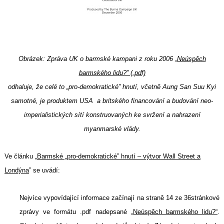
Obrázek: Zpráva UK o barmské kampani z roku 2006
„Neúspěch
barmského lidu?” (.pdf)
odhaluje, že celé to „pro-demokratické” hnutí, včetně Aung San Suu Kyi
samotné, je produktem USA a britského financování a budování neo-
imperialistických sítí konstruovaných ke svržení a nahrazení
myanmarské vlády.
Ve článku „
Barmské „pro-demokratické” hnutí – výtvor Wall Street a
Londýna
” se uvádí:
Nejvíce vypovídající informace začínají na straně 14 ze 36stránkové
zprávy ve formátu .pdf nadepsané „
Neúspěch barmského lidu?“
.