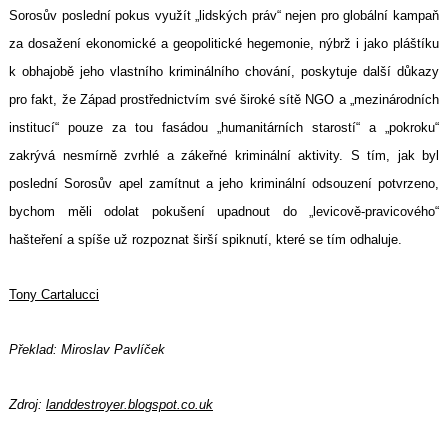
Sorosův poslední pokus využít „lidských práv“ nejen pro globální kampaň
za dosažení ekonomické a geopolitické hegemonie, nýbrž i jako pláštíku
k obhajobě jeho vlastního kriminálního chování, poskytuje další důkazy
pro fakt, že Západ prostřednictvím své široké sítě NGO a „mezinárodních
institucí“ pouze za tou fasádou „humanitárních starostí“ a „pokroku“
zakrývá nesmírně zvrhlé a zákeřné kriminální aktivity. S tím, jak byl
poslední Sorosův apel zamítnut a jeho kriminální odsouzení potvrzeno,
bychom měli odolat pokušení upadnout do „levicově-pravicového“
hašteření a spíše už rozpoznat širší spiknutí, které se tím odhaluje.
Tony Cartalucci
Překlad: Miroslav Pavlíček
Zdroj:
landdestroyer.blogspot.co.uk