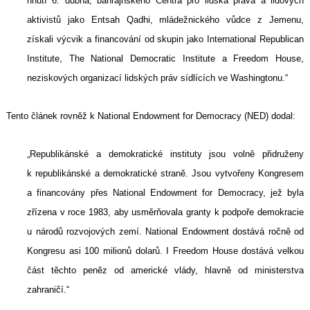
hnutí 6. dubna, bahrajnského Centra pro lidská práva a lidových
aktivistů jako Entsah Qadhi, mládežnického vůdce z Jemenu,
získali výcvik a financování od skupin jako International Republican
Institute, The National Democratic Institute a Freedom House,
neziskových organizací lidských práv sídlících ve Washingtonu.“
Tento článek rovněž k National Endowment for Democracy (NED) dodal:
„Republikánské a demokratické instituty jsou volně přidruženy
k republikánské a demokratické straně. Jsou vytvořeny Kongresem
a financovány přes National Endowment for Democracy, jež byla
zřízena v roce 1983, aby usměrňovala granty k podpoře demokracie
u národů rozvojových zemí. National Endowment dostává ročně od
Kongresu asi 100 milionů dolarů. I Freedom House dostává velkou
část těchto peněz od americké vlády, hlavně od ministerstva
zahraničí.“