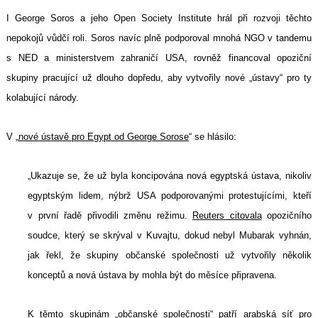
I George Soros a jeho Open Society Institute hrál při rozvoji těchto
nepokojů vůdčí roli. Soros navíc plně podporoval mnohá NGO v tandemu
s NED a ministerstvem zahraničí USA, rovněž financoval opoziční
skupiny pracující už dlouho dopředu, aby vytvořily nové „ústavy“ pro ty
kolabující národy.
V „
nové ústavě pro Egypt od George Sorose
“ se hlásilo:
„Ukazuje se, že už byla koncipována nová egyptská ústava, nikoliv
egyptským lidem, nýbrž USA podporovanými protestujícími, kteří
v první řadě přivodili změnu režimu.
Reuters citovala
opozičního
soudce, který se skrýval v Kuvajtu, dokud nebyl Mubarak vyhnán,
jak řekl, že skupiny občanské společnosti už vytvořily několik
konceptů a nová ústava by mohla být do měsíce připravena.
K těmto skupinám „občanské společnosti“ patří
arabská síť pro