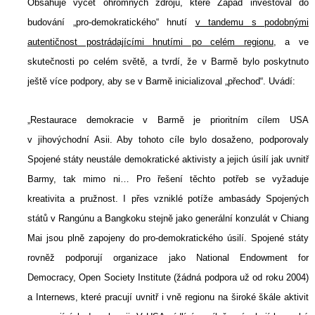
Obsahuje výčet ohromných zdrojů, které Západ investoval do
budování „pro-demokratického“ hnutí
v tandemu s podobnými
autentičnost postrádajícími hnutími po celém regionu
, a ve
skutečnosti po celém světě, a tvrdí, že v Barmě bylo poskytnuto
ještě více podpory, aby se v Barmě inicializoval „přechod“. Uvádí:
„Restaurace demokracie v Barmě je prioritním cílem USA
v jihovýchodní Asii. Aby tohoto cíle bylo dosaženo, podporovaly
Spojené státy neustále demokratické aktivisty a jejich úsilí jak uvnitř
Barmy, tak mimo ni… Pro řešení těchto potřeb se vyžaduje
kreativita a pružnost. I přes vzniklé potíže ambasády Spojených
států v Rangúnu a Bangkoku stejně jako generální konzulát v Chiang
Mai jsou plně zapojeny do pro-demokratického úsilí. Spojené státy
rovněž podporují organizace jako National Endowment for
Democracy, Open Society Institute (žádná podpora už od roku 2004)
a Internews, které pracují uvnitř i vně regionu na široké škále aktivit