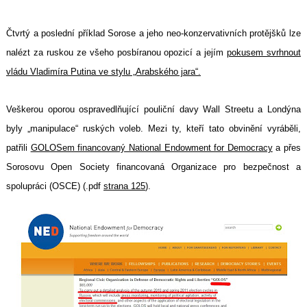
Čtvrtý a poslední příklad Sorose a jeho neo-konzervativních protějšků lze
nalézt za ruskou ze všeho posbíranou opozicí a jejím
pokusem svrhnout
vládu Vladimíra Putina ve stylu „Arabského jara“.
Veškerou oporou ospravedlňující pouliční davy Wall Streetu a Londýna
byly „manipulace“ ruských voleb. Mezi ty, kteří tato obvinění vyráběli,
patřili
GOLOSem financovaný National Endowment for Democracy
a přes
Sorosovu Open Society financovaná Organizace pro bezpečnost a
spolupráci (OSCE) (.pdf
strana 125
).