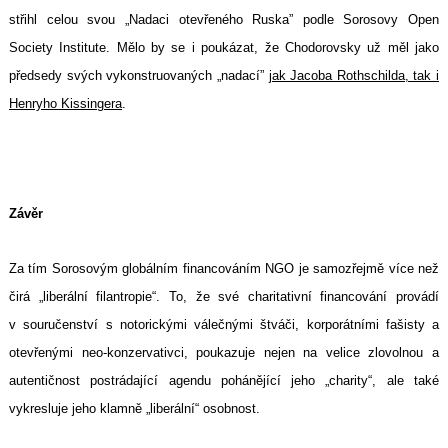
střihl celou svou „Nadaci otevřeného Ruska” podle Sorosovy Open
Society Institute. Mělo by se i poukázat, že Chodorovsky už měl jako
předsedy svých vykonstruovaných „nadací”
jak Jacoba Rothschilda, tak i
Henryho Kissingera
.
Závěr
Za tím Sorosovým globálním financováním NGO je samozřejmě více než
čirá „liberální filantropie“. To, že své charitativní financování provádí
v souručenství s notorickými válečnými štváči, korporátními fašisty a
otevřenými neo-konzervativci, poukazuje nejen na velice zlovolnou a
autentičnost postrádající agendu pohánějící jeho „charity“, ale také
vykresluje jeho klamně „liberální“ osobnost.