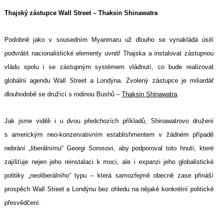
Thajský zástupce Wall Street – Thaksin Shinawatra
Podobně jako v sousedním Myanmaru už dlouho se vynakládá úsilí
podvrátit nacionalistické elementy uvnitř Thajska a instalovat zástupnou
vládu spolu i se zástupným systémem vládnutí, co bude realizovat
globální agendu Wall Street a Londýna. Zvolený zástupce je miliardář
dlouhodobě se družící s rodinou Bushů –
Thaksin Shinawatra
.
Jak jsme viděli i u dvou předchozích příkladů, Shinawatrovo družení
s americkým neo-konzervativním establishmentem v žádném případě
nebrání „liberálnímu“ Georgi Sorosovi, aby podporoval toto hnutí, které
zajišťuje nejen jeho reinstalaci k moci, ale i expanzi jeho globalistické
politiky „neoliberálního“ typu – která samozřejmě obecně zase přináší
prospěch Wall Street a Londýnu bez ohledu na nějaké konkrétní politické
přesvědčení.