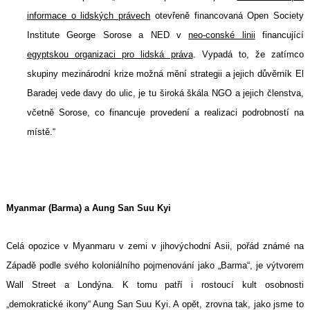
informace o lidských právech
otevřeně financovaná Open Society
Institute George Sorose a NED v
neo-conské linii
financující
egyptskou organizaci pro lidská práva
. Vypadá to, že zatímco
skupiny mezinárodní krize možná mění strategii a jejich důvěrník El
Baradej vede davy do ulic, je tu široká škála NGO a jejich členstva,
včetně Sorose, co financuje provedení a realizaci podrobností na
místě.“
Myanmar (Barma) a Aung San Suu Kyi
Celá opozice v Myanmaru v zemi v jihovýchodní Asii, pořád známé na
Západě podle svého koloniálního pojmenování jako „Barma“, je výtvorem
Wall Street a Londýna. K tomu patří i rostoucí kult osobnosti
„demokratické ikony“ Aung San Suu Kyi. A opět, zrovna tak, jako jsme to