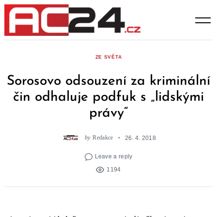
Skip
to
content
ZE SVĚTA
Sorosovo odsouzení za kriminální
čin odhaluje podfuk s „lidskými
právy“
by
Redakce
26. 4. 2018
Leave a reply
1194