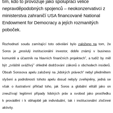
tím, kdo to provozuje jako spolupráci velice
nepravděpodobných spojenců – neokonzervativci z
ministerstva zahraničí USA financované National
Endowment for Democracy a jejích rozmanitých
poboček.
Rozhodnutí soudu zamítající toto odvolání bylo
založeno na
tom, že
Soros je „proslulý institucionální investor, dobře známý v business
komunitě a účastník na hlavních finančních projektech”, a tudíž by měl
být „zvláště uvážlivý” ohledně dodržování zákonů o obchodech insiderů.
Obsah Sorosova apelu založený na „lidských právech“ nebyl předmětem
slyšení a podrobnosti tohoto apelu dosud nebyly zveřejněny, jedná se
však o ilustrativní příklad toho, jak Soros a globální elitáři jako on
zneužívají legitimní případy lidských práv a svobod jako prostředku
k provádění i k obhajobě jak individuální, tak i institucionální zločinné
aktivity.