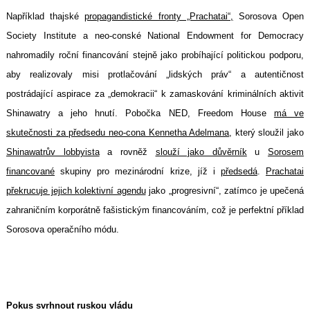
Například thajské
propagandistické fronty „Prachatai“,
Sorosova Open
Society Institute a neo-conské National Endowment for Democracy
nahromadily roční financování stejně jako probíhající politickou podporu,
aby realizovaly misi protlačování „lidských práv“ a autentičnost
postrádající aspirace za „demokracii“ k zamaskování kriminálních aktivit
Shinawatry a jeho hnutí. Pobočka NED, Freedom House
má ve
skutečnosti za předsedu neo-cona Kennetha Adelmana
, který sloužil jako
Search
for:
Shinawatrův lobbyista
a rovněž
slouží jako důvěrník
u
Sorosem
financované
skupiny pro mezinárodní krize, jíž i
předsedá
.
Prachatai
překrucuje jejich kolektivní agendu
jako „progresivní“, zatímco je upečená
zahraničním korporátně fašistickým financováním, což je perfektní příklad
Sorosova operačního módu.
Pokus svrhnout ruskou vládu