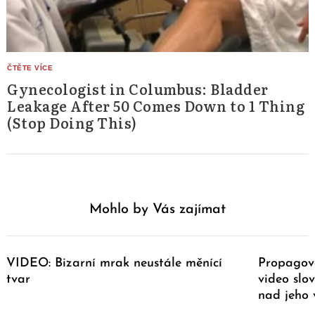
Gynecologist in Columbus: Bladder
Leakage After 50 Comes Down to 1 Thing
(Stop Doing This)
Mohlo by Vás zajímat
VIDEO: Bizarní mrak neustále měnící
Propagova
tvar
video slo
nad jeho 