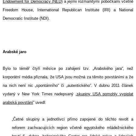
Endowment for Democracy (NED)
a jejími rozmanitými pobočkami včetně
Freedom House, International Republican Institute (IRI) a National
Democratic Institute (NDI).
Arabské jaro
Bylo to téměř čtyři měsíce po zahájení tzv. „Arabského jara“, než
korporátní média přiznala, že USA jsou možná za těmito povstáními a že
na nich není nic „spontánního“ či „autentického“. V dubnu 2011 článek
vydaný v New York Times nadepsaný „
skupiny USA pomohly vypiplat
arabská povstání
“ uvedl:
„Četné skupiny a jednotlivci přímo zapojené do těchto revolt a
reforem zachvacujících region včetně egyptského mládežnického