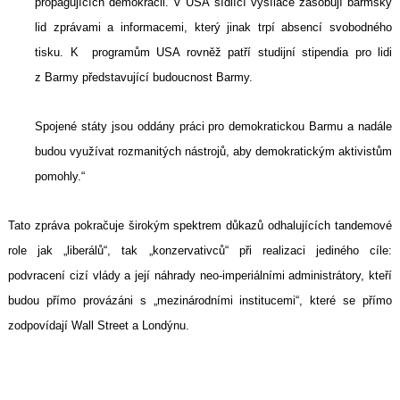
propagujících demokracii. V USA sídlící vysílače zásobují barmský
lid zprávami a informacemi, který jinak trpí absencí svobodného
tisku. K programům USA rovněž patří studijní stipendia pro lidi
z Barmy představující budoucnost Barmy.
Spojené státy jsou oddány práci pro demokratickou Barmu a nadále
budou využívat rozmanitých nástrojů, aby demokratickým aktivistům
pomohly.“
Tato zpráva pokračuje širokým spektrem důkazů odhalujících tandemové
role jak „liberálů“, tak „konzervativců“ při realizaci jediného cíle:
podvracení cizí vlády a její náhrady neo-imperiálními administrátory, kteří
budou přímo provázáni s „mezinárodními institucemi“, které se přímo
zodpovídají Wall Street a Londýnu.