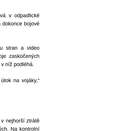
ává v odpadlické
 a dokonce bojové
ou stran a video
voje zaskočených
 v níž podléhá.
útok na vojáky,“
v nejhorší ztrátě
ých. Na kontrolní