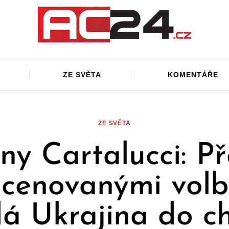
ZE SVĚTA
KOMENTÁŘE
ZE SVĚTA
ny Cartalucci: P
scenovanými vol
á Ukrajina do c