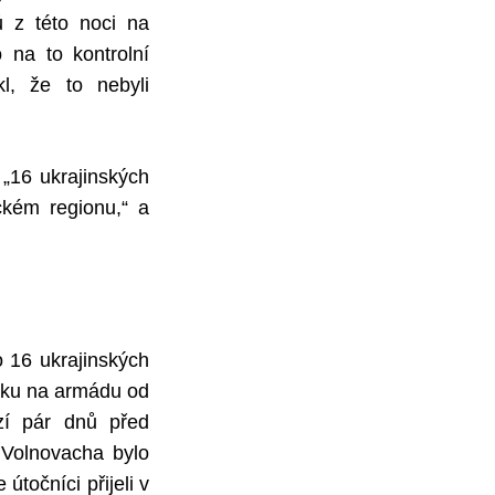
ů z této noci na
o na to kontrolní
kl, že to nebyli
„16 ukrajinských
ckém regionu,“ a
o 16 ukrajinských
toku na armádu od
zí pár dnů před
 Volnovacha bylo
točníci přijeli v