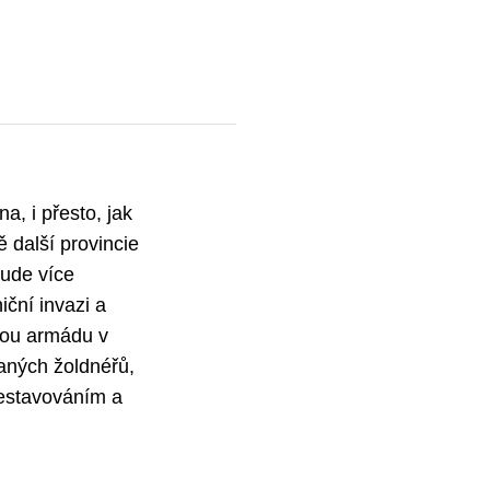
a, i přesto, jak
 další provincie
bude více
iční invazi a
nou armádu v
raných žoldnéřů,
sestavováním a