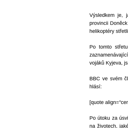
Výsledkem je, j
provincii Doněck
helikoptéry stře
Po tomto střetu
zaznamenávající
vojáků Kyjeva, js
BBC ve svém člá
hlásí:
[quote align="ce
Po útoku za úsvi
na životech, jak