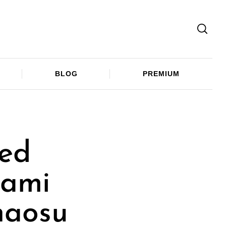
Facebook
Twitter
Telegram
BLOG
PREMIUM
řed
bami
haosu