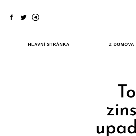
Skip
to
content
Facebook
Twitter
Telegram
HLAVNÍ STRÁNKA
Z DOMOVA
To
zin
upad