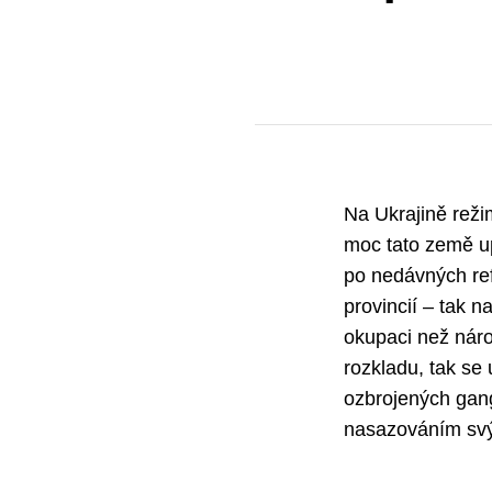
Na Ukrajině reži
moc tato země up
po nedávných ref
provincií – tak n
okupaci než nár
rozkladu, tak se 
ozbrojených gang
nasazováním svý