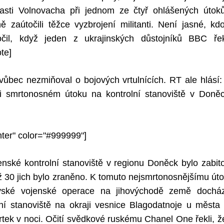
lasti Volnovacha při jednom ze čtyř ohlášených útok
ě zaútočili těžce vyzbrojení militanti. Není jasné, kd
očil, když jeden z ukrajinských důstojníků BBC ře
ote]
ůbec nezmiňoval o bojových vrtulnících. RT ale hlásí: 
ři smrtonosném útoku na kontrolní stanoviště v Doně
nter" color="#999999"]
enské kontrolní stanoviště v regionu Doněck bylo zabit
ž 30 jich bylo zraněno. K tomuto nejsmrtonosnějšímu ú
evské vojenské operace na jihovýchodě země dochá
lní stanoviště na okraji vesnice Blagodatnoje u města
tek v noci. Očití svědkové ruskému Chanel One řekli, že ú