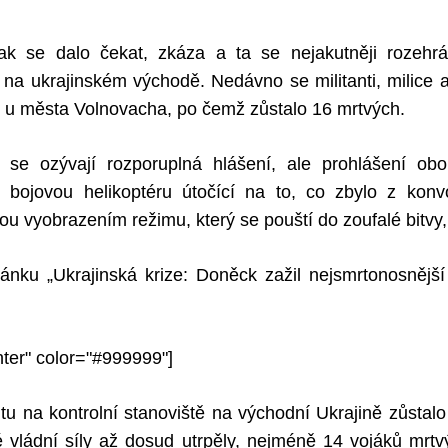
ak se dalo čekat, zkáza a ta se nejakutněji rozehr
 na ukrajinském východě. Nedávno se militanti, milice
tli u města Volnovacha, po čemž zůstalo 16 mrtvých.
 se ozývají rozporuplná hlášení, ale prohlášení ob
 bojovou helikoptéru útočící na to, co zbylo z kon
ou vyobrazením režimu, který se pouští do zoufalé bitvy,
nku „Ukrajinská krize: Doněck zažil nejsmrtonosnější 
nter" color="#999999"]
tu na kontrolní stanoviště na východní Ukrajině zůstalo 
é vládní síly až dosud utrpěly, nejméně 14 vojáků mrtv