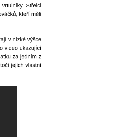
rtulníky. Střelci
ováčků, kteří měli
tají v nízké výšce
o video ukazující
matku za jedním z
očí jejich vlastní