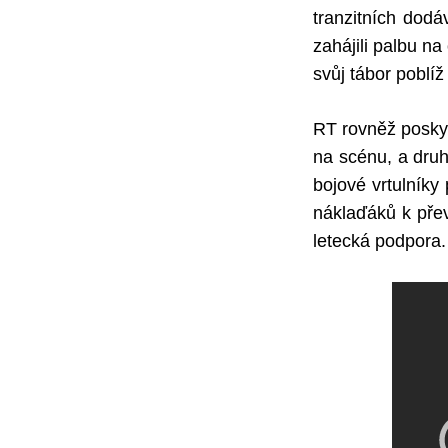
tranzitních dodá
zahájili palbu na
svůj tábor poblíž
RT rovněž poskytu
na scénu, a druh
bojové vrtulníky
náklaďáků k převo
letecká podpora. 