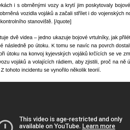
vkách i s obrněnými vozy a krytí jim poskytovaly bojové v
 obrněná vozidla vojáků a začali střílet i do vojenských n
 kontrolního stanoviště.
[/quote]
je dvě videa – jedno ukazuje bojové vrtulníky, jak přilé
é následně po útoku. K tomu se navíc na povrch dostal
 při útoku na konvoj kyjevských vojáků krčících se ve z
zu vojáků a volajících rádiem, aby zjistili, proč na ně út
Z tohoto incidentu se vynořilo několik teorií.