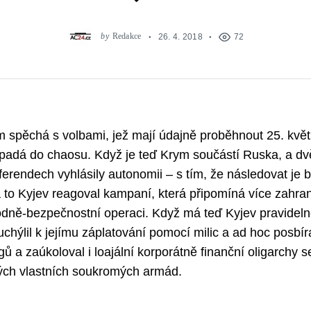
by
Redakce
26. 4. 2018
72
m spěchá s volbami, jež mají údajně proběhnout 25. květn
adá do chaosu. Když je teď Krym součástí Ruska, a dvě
erendech vyhlásily autonomii – s tím, že následovat je 
a to Kyjev reagoval kampaní, která připomíná více zahran
odně-bezpečnostní operaci. Když má teď Kyjev pravidel
uchýlil k jejímu záplatování pomocí milic a ad hoc posbí
ů a zaúkoloval i loajální korporátně finanční oligarchy 
ch vlastních soukromých armád.