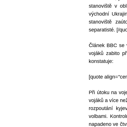
stanoviště v ob
východní Ukrajin
stanoviště zaút
separatisté.
[/qu
Článek BBC se v
vojáků zabito p
konstatuje:
[quote align="ce
Při útoku na voj
vojáků a více ne
rozpoutání kyj
volbami. Kontro
napadeno ve čtvr