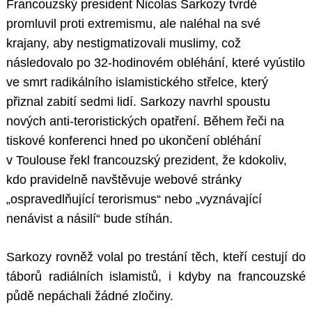
Francouzský president Nicolas Sarkozy tvrdě
promluvil proti extremismu, ale naléhal na své
krajany, aby nestigmatizovali muslimy, což
následovalo po 32-hodinovém obléhání, které vyústilo
ve smrt radikálního islamistického střelce, který
přiznal zabití sedmi lidí. Sarkozy navrhl spoustu
nových anti-teroristických opatření. Během řeči na
tiskové konferenci hned po ukončení obléhání
v Toulouse řekl francouzský prezident, že kdokoliv,
kdo pravidelně navštěvuje webové stránky
„ospravedlňující terorismus“ nebo „vyznávající
nenávist a násilí“ bude stíhán.
Sarkozy rovněž volal po trestání těch, kteří cestují do
táborů radiálních islamistů, i kdyby na francouzské
půdě nepáchali žádné zločiny.