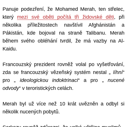
Panuje podezření, že Mohamed Merah, ten střelec,
který
mezi své oběti počítá tři židovské děti
, při
několika příležitostech navštívil Afghánistán a
Pákistán, kde bojoval na straně Talibanu. Merah
během svého obléhání tvrdil, že má vazby na Al-
Kaidu.
Francouzský prezident rovněž volal po vyšetřování,
zda se francouzský vězeňský systém nestal „
líhní
“
pro „
ideologickou indoktrinaci
“ a pro „
nucené
odvody
“ v teroristických celách.
Merah byl už více než 10 krát uvězněn a odbyl si
několik nucených pobytů.