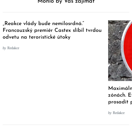
Mohlo by Vás zajímat
„Reakce vlády bude nemilosrdná.“
Francouzský premiér Castex slíbil tvrdou
odvetu na teroristické útoky
by
Redakce
Maximální
zónách. E
prosadit 
by
Redakce
Post