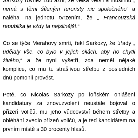
Sarkozy rovněž zdůrazni, že velká většina muslimů „
nemá s těmi šíleným teroristy nic společného
“ a
naléhal na jednotu tvrzením, že „
Francouzská
republika je vždy ta nejsilnější
.“
Co se týče Merahovy smrti, řekl Sarkozy, že úřady „
udělaly vše, co bylo v jejich silách, aby ho chytli
živého
,“ a že nyní vyšetří, zda neměl nějaké
komplice, co mu tu strašlivou střelbu z posledních
dnů pomohli provést.
Poté, co Nicolas Sarkozy po loňském ohlášení
kandidatury za znovuzvolení neustále bojoval o
přízeň voličů, mu jeho vůdcovství během střelby a
obléhání zvedlo přízeň voličů, a je teď kandidátem na
prvním místě s 30 procenty hlasů.