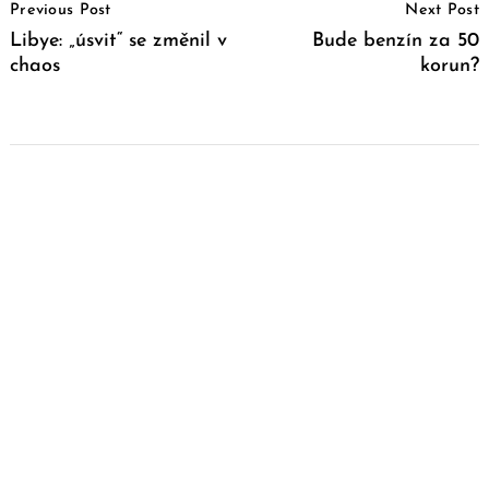
Previous Post
Next Post
Navigation
Libye: „úsvit“ se změnil v
Bude benzín za 50
chaos
korun?