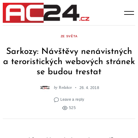
Skip
to
content
ZE SVĚTA
Sarkozy: Návštěvy nenávistných
a teroristických webových stránek
se budou trestat
by
Redakce
26. 4. 2018
Leave a reply
525