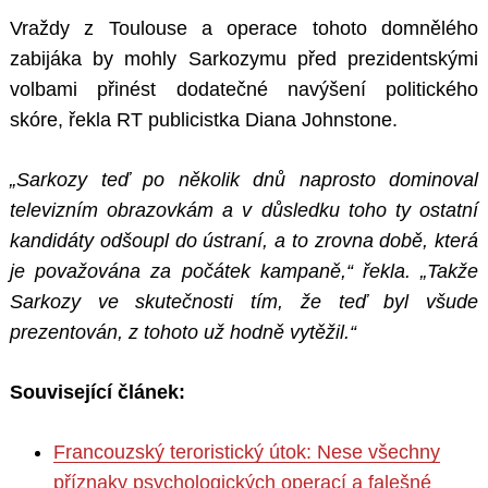
Vraždy z Toulouse a operace tohoto domnělého
zabijáka by mohly Sarkozymu před prezidentskými
volbami přinést dodatečné navýšení politického
skóre, řekla RT publicistka Diana Johnstone.
„Sarkozy teď po několik dnů naprosto dominoval
televizním obrazovkám a v důsledku toho ty ostatní
kandidáty odšoupl do ústraní, a to zrovna době, která
je považována za počátek kampaně,“ řekla. „Takže
Sarkozy ve skutečnosti tím, že teď byl všude
prezentován, z tohoto už hodně vytěžil.“
Související článek:
Francouzský teroristický útok: Nese všechny
příznaky psychologických operací a falešné