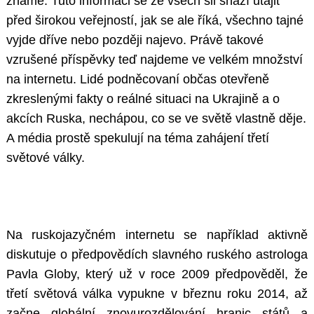
známé. Tuto informaci se ze všech sil snaží utajit
před širokou veřejností, jak se ale říká, všechno tajné
vyjde dříve nebo později najevo. Právě takové
vzrušené příspěvky teď najdeme ve velkém množství
na internetu. Lidé podněcovaní občas otevřeně
zkreslenými fakty o reálné situaci na Ukrajině a o
akcích Ruska, nechápou, co se ve světě vlastně děje.
A média prostě spekulují na téma zahájení třetí
světové války.
Na ruskojazyčném internetu se například aktivně
diskutuje o předpovědích slavného ruského astrologa
Pavla Globy, který už v roce 2009 předpověděl, že
třetí světová válka vypukne v březnu roku 2014, až
začne globální znovurozdělování hranic států a