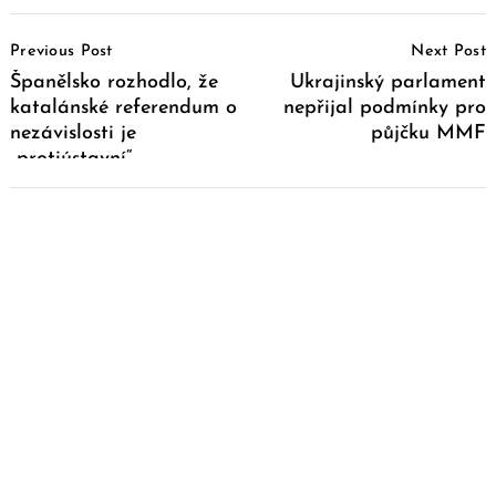
Post
Previous Post
Next Post
Navigation
Španělsko rozhodlo, že
Ukrajinský parlament
katalánské referendum o
nepřijal podmínky pro
nezávislosti je
půjčku MMF
„protiústavní“