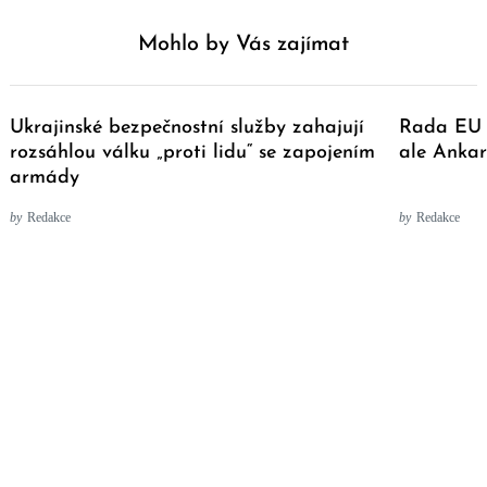
Mohlo by Vás zajímat
Ukrajinské bezpečnostní služby zahajují
Rada EU z
rozsáhlou válku „proti lidu“ se zapojením
ale Anka
armády
by
Redakce
by
Redakce