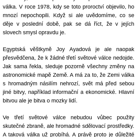
válka. V roce 1978, kdy se toto proroctví objevilo, ho
mnozí nepochopili. Když si ale uvědomíme, co se
děje v poslední době, pak se dá říct, že v jejích
slovech smysl opravdu je.
Egyptská věštkyně Joy Ayadová je ale naopak
přesvědčena, že k žádné třetí světové válce nedojde.
Jak sama řekla, sleduje pozorně všechny změny na
astronomické mapě Země. A má za to, že Zemi válka
s hromadným násilím nehrozí, svět má před sebou
jiné bitvy, například informační a ekonomické. Hlavní
bitvou ale je bitva o mozky lidí.
Ve třetí světové válce nebudou vůbec použity
skutečné zbraně, ale hromadné sdělovací prostředky.
A taková válka už probíhá. A právě proto je důležité