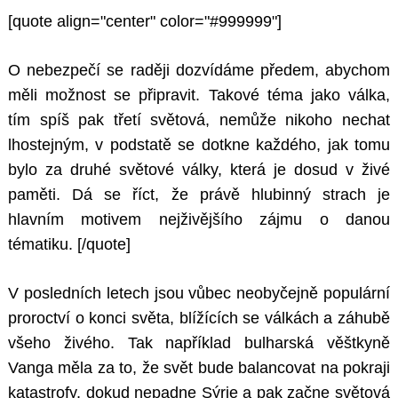
[quote align="center" color="#999999"]
O nebezpečí se raději dozvídáme předem, abychom
měli možnost se připravit. Takové téma jako válka,
tím spíš pak třetí světová, nemůže nikoho nechat
lhostejným, v podstatě se dotkne každého, jak tomu
bylo za druhé světové války, která je dosud v živé
paměti. Dá se říct, že právě hlubinný strach je
hlavním motivem nejživějšího zájmu o danou
tématiku.
[/quote]
V posledních letech jsou vůbec neobyčejně populární
proroctví o konci světa, blížících se válkách a záhubě
všeho živého. Tak například bulharská věštkyně
Vanga měla za to, že svět bude balancovat na pokraji
katastrofy, dokud nepadne Sýrie a pak začne světová