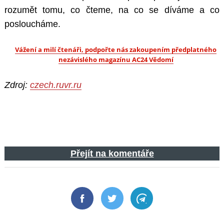
rozumět tomu, co čteme, na co se díváme a co
posloucháme.
Vážení a milí čtenáři, podpořte nás zakoupením předplatného
nezávislého magazínu AC24 Vědomí
Zdroj:
czech.ruvr.ru
Přejít na komentáře
Facebook
Twitter
Telegram