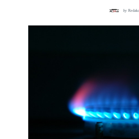
by
Redak