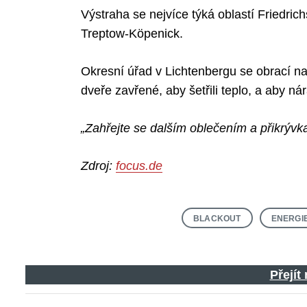
Výstraha se nejvíce týká oblastí Friedric
Treptow-Köpenick.
Search
Okresní úřad v Lichtenbergu se obrací na
for:
dveře zavřené, aby šetřili teplo, a aby nár
„Zahřejte se dalším oblečením a přikrývk
Zdroj:
focus.de
BLACKOUT
ENERGI
Přejít