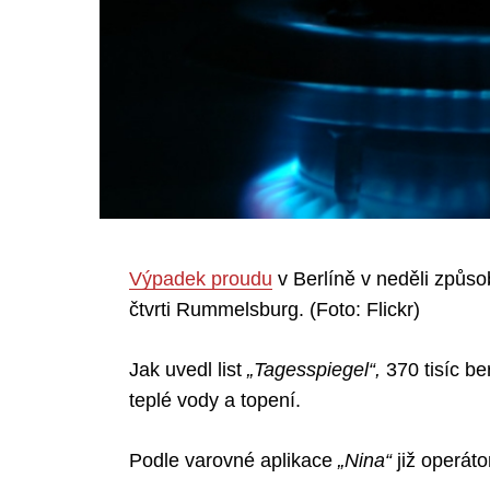
Výpadek proudu
v Berlíně v neděli způso
čtvrti Rummelsburg. (Foto: Flickr)
Jak uvedl list
„Tagesspiegel“,
370 tisíc b
teplé vody a topení.
Podle varovné aplikace
„Nina“
již operát