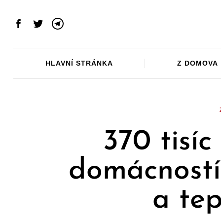
Skip
to
Facebook
Twitter
Telegram
content
HLAVNÍ STRÁNKA
Z DOMOVA
370 tisíc
domácností
a te