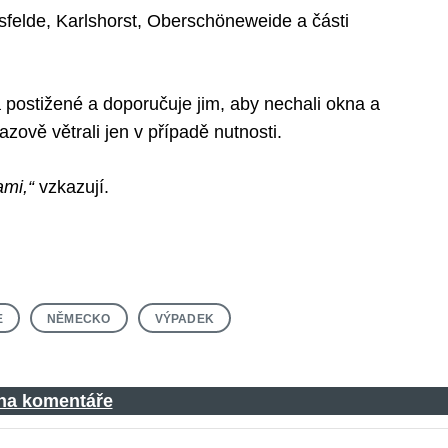
hsfelde, Karlshorst, Oberschöneweide a části
 postižené a doporučuje jim, aby nechali okna a
azově větrali jen v případě nutnosti.
ami,“
vzkazují.
E
NĚMECKO
VÝPADEK
 na komentáře