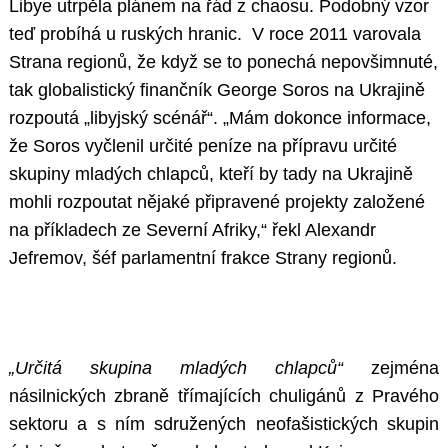
Libye utrpěla plánem na řád z chaosu. Podobný vzor
teď probíhá u ruských hranic. V roce 2011 varovala
Strana regionů, že když se to ponechá nepovšimnuté,
tak globalistický finančník George Soros na Ukrajině
rozpoutá „libyjský scénář“. „Mám dokonce informace,
že Soros vyčlenil určité peníze na přípravu určité
skupiny mladých chlapců, kteří by tady na Ukrajině
mohli rozpoutat nějaké připravené projekty založené
na příkladech ze Severní Afriky,“ řekl Alexandr
Jefremov, šéf parlamentní frakce Strany regionů.
„Určitá skupina mladých chlapců“
zejména
násilnických zbraně třímajících chuligánů z Pravého
sektoru a s ním sdružených neofašistických skupin