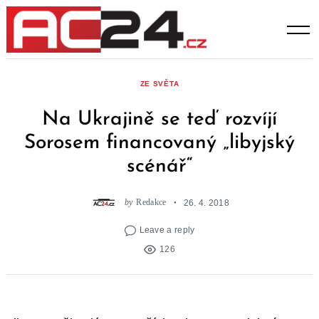
Skip
to
content
ZE SVĚTA
Na Ukrajině se teď rozvíjí
Sorosem financovaný „libyjský
scénář“
by
Redakce
26. 4. 2018
Leave a reply
126