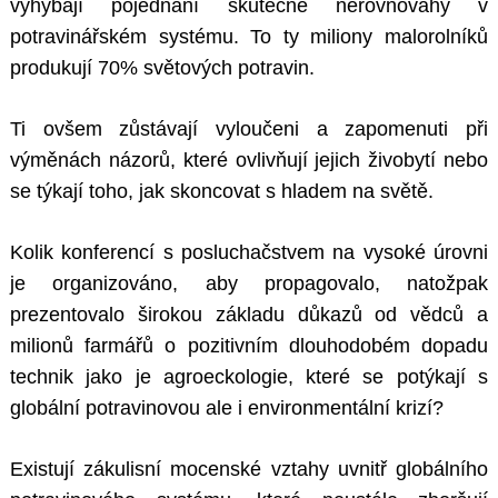
vyhýbají pojednání skutečné nerovnováhy v
potravinářském systému. To ty miliony malorolníků
produkují 70% světových potravin.
Ti ovšem zůstávají vyloučeni a zapomenuti při
výměnách názorů, které ovlivňují jejich živobytí nebo
se týkají toho, jak skoncovat s hladem na světě.
Kolik konferencí s posluchačstvem na vysoké úrovni
je organizováno, aby propagovalo, natožpak
prezentovalo širokou základu důkazů od vědců a
milionů farmářů o pozitivním dlouhodobém dopadu
technik jako je agroeckologie, které se potýkají s
globální potravinovou ale i environmentální krizí?
Existují zákulisní mocenské vztahy uvnitř globálního