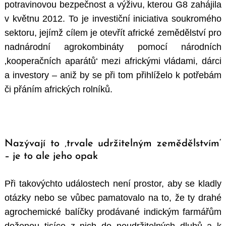
potravinovou bezpečnost a výživu, kterou G8 zahájila
v květnu 2012. To je investiční iniciativa soukromého
sektoru, jejímž cílem je otevřít africké zemědělství pro
nadnárodní agrokombináty pomocí národních
‚kooperačních aparátů‘ mezi africkými vládami, dárci
a investory – aniž by se při tom přihlíželo k potřebám
či přáním afrických rolníků.
Nazývají to ‚trvale udržitelným zemědělstvím‘
– je to ale jeho opak
Při takovýchto událostech není prostor, aby se kladly
otázky nebo se vůbec pamatovalo na to, že ty drahé
agrochemické balíčky prodávané indickým farmářům