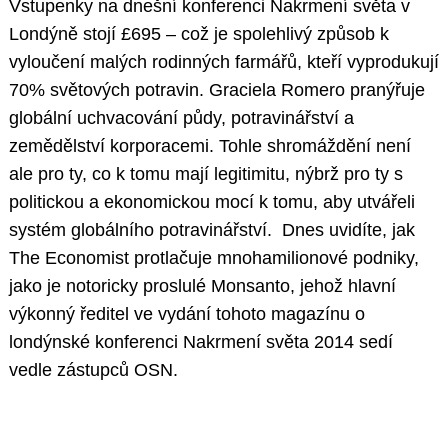
Vstupenky na dnešní konferenci Nakrmení světa v
Londýně stojí £695 – což je spolehlivý způsob k
vyloučení malých rodinných farmářů, kteří vyprodukují
70% světových potravin. Graciela Romero pranýřuje
globální uchvacování půdy, potravinářství a
zemědělství korporacemi. Tohle shromáždění není
ale pro ty, co k tomu mají legitimitu, nýbrž pro ty s
politickou a ekonomickou mocí k tomu, aby utvářeli
systém globálního potravinářství. Dnes uvidíte, jak
The Economist protlačuje mnohamilionové podniky,
jako je notoricky proslulé Monsanto, jehož hlavní
výkonný ředitel ve vydání tohoto magazínu o
londýnské konferenci Nakrmení světa 2014 sedí
vedle zástupců OSN.