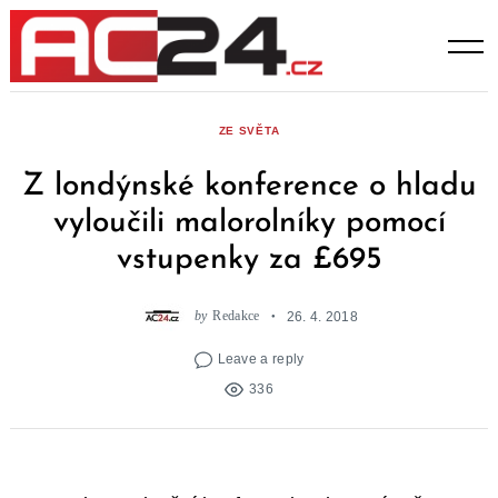
Skip
to
content
ZE SVĚTA
Z londýnské konference o hladu
vyloučili malorolníky pomocí
vstupenky za £695
by
Redakce
26. 4. 2018
Leave a reply
336