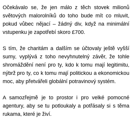
Očekávalo se, že jen málo z těch stovek milionů
světových malorolníků do toho bude mít co mluvit,
pokud vůbec nějací – žádný div, když na minimální
vstupenku je zapotřebí skoro £700.
S tím, že charitám a dalším se účtovaly ještě vyšší
sumy, vyplývá z toho nevyhnutelný závěr, že tohle
shromáždění není pro ty, kdo k tomu mají legitimitu,
nýbrž pro ty, co k tomu mají politickou a ekonomickou
moc, aby přetvářeli globální potravinový systém.
A samozřejmě je to prostor i pro velké pomocné
agentury, aby se tu potloukaly a potřásaly si s těma
rukama, které je živí.