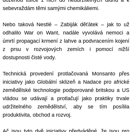
doženou tisíce z nich do neudržitelných dluhů a k
sebevraždám těmi samými chemikáliemi.
Nebo taková Nestlé – Zabiják děťátek – jak to už
odhalilo War on Want, nadále vyvolává nemoci a
úmrtí propagací krmení z lahve a podvracením kojení
z prsu v rozvojových zemích i pomocí nižší
dostupnosti čisté vody.
Technická provedení protlačovaná Monsanto přes
iniciativy jako Globální sklizeň a Nadace pro africké
zemědělské technologie podporované britskou a US
vládou se udávají a protlačují jako praktiky trvale
udržitelného zemědělství, aby se tím posílila
produktivita, obchod a rozvoj.
Ač jsou tyto dvě iniciativy předváděné, že jsou pro