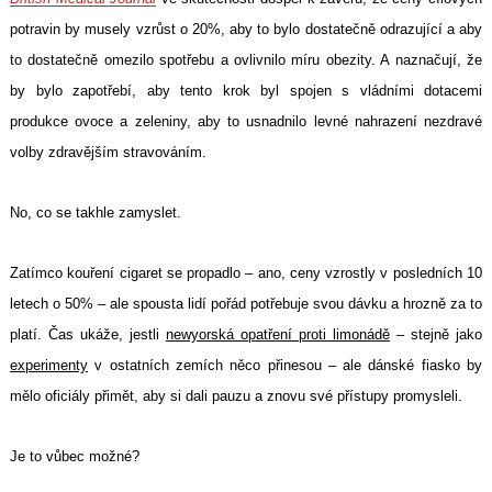
potravin by musely vzrůst o 20%, aby to bylo dostatečně odrazující a aby
to dostatečně omezilo spotřebu a ovlivnilo míru obezity. A naznačují, že
by bylo zapotřebí, aby tento krok byl spojen s vládními dotacemi
produkce ovoce a zeleniny, aby to usnadnilo levné nahrazení nezdravé
volby zdravějším stravováním.
No, co se takhle zamyslet.
Zatímco kouření cigaret se propadlo – ano, ceny vzrostly v posledních 10
letech o 50% – ale spousta lidí pořád potřebuje svou dávku a hrozně za to
platí. Čas ukáže, jestli
newyorská opatření proti limonádě
– stejně jako
experimenty
v ostatních zemích něco přinesou – ale dánské fiasko by
mělo oficiály přimět, aby si dali pauzu a znovu své přístupy promysleli.
Je to vůbec možné?