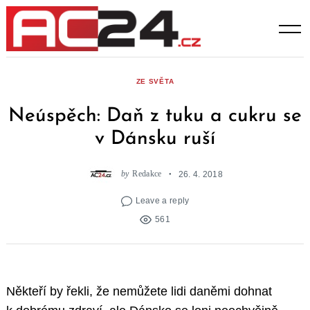
Skip
to
content
ZE SVĚTA
Neúspěch: Daň z tuku a cukru se
v Dánsku ruší
by
Redakce
26. 4. 2018
Leave a reply
561
Někteří by řekli, že nemůžete lidi daněmi dohnat