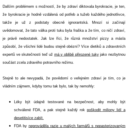
Dalším problémem s možností, že by zdraví diktovala byrokracie, je ten,
že byrokracie je hodně vzdálená od potřeb a tužeb každého jednotlivce,
takže je už z podstaty obecně ignorantská. Mnozí si začínají
uvědomovat, že tato válka proti tuku byla fraška a že tím, co ničí zdraví,
je právě nedostatek. Jak lze říci, že různá množství pizzy a másla
způsobí, že všichni lidé budou stejně obézní? Více dietiků a zdravotních
expertů ve skutečnosti teď už
má v oblibě přirozené tuky
jako nezbytnou
součást zcela zdravého potravního režimu.
Stejně to ale nevypadá, že povědomí o veřejném zdraví je tím, co je
vládním zájmem, kdyby tomu tak bylo, tak by nemohly:
Léky být údajně testované na bezpečnost, aby mohly být
schválené FDA, a pak stejně každý rok
poškodit miliony lidí a
desetitisíce zabít.
FDA by
neprováděla razie u malých farmářů s nepasterizovaným