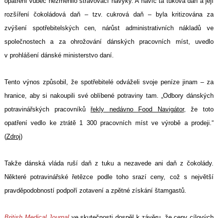
opatření vůbec nezměnilo stravovací návyky. A navíc ta tuková daň a její
rozšíření čokoládová daň – tzv. cukrová daň – byla kritizována za
zvýšení spotřebitelských cen, nárůst administrativních nákladů ve
společnostech a za ohrožování dánských pracovních míst, uvedlo
v prohlášení dánské ministerstvo daní.
Tento výnos způsobil, že spotřebitelé odváželi svoje peníze jinam – za
hranice, aby si nakoupili své oblíbené potraviny tam. „Odbory dánských
potravinářských pracovníků
řekly nedávno Food Navigátor
, že toto
opatření vedlo ke ztrátě 1 300 pracovních míst ve výrobě a prodeji.“
(
Zdroj
)
Takže dánská vláda ruší daň z tuku a nezavede ani daň z čokolády.
Některé potravinářské řetězce podle toho srazí ceny, což s největší
pravděpodobností podpoří zotavení a zpětné získání štamgastů.
British Medical Journal
ve skutečnosti dospěl k závěru, že ceny cílových