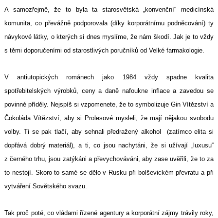
A samozřejmě, že to byla ta starosvětská „konvenční“ medicínská
komunita, co převážně podporovala (díky korporátnímu podněcování) ty
návykové látky, o kterých si dnes myslíme, že nám škodí. Jak je to vždy
s těmi doporučeními od starostlivých poručníků od Velké farmakologie.
V antiutopických románech jako 1984 vždy spadne kvalita
spotřebitelských výrobků, ceny a daně nafoukne inflace a zavedou se
povinné příděly. Nejspíš si vzpomenete, že to symbolizuje Gin Vítězství a
Čokoláda Vítězství, aby si Prolesové mysleli, že mají nějakou svobodu
volby. Ti se pak tlačí, aby sehnali předražený alkohol (zatímco elita si
dopřává dobrý materiál), a ti, co jsou nachytáni, že si užívají „luxusu“
z černého trhu, jsou zatýkáni a převychováváni, aby zase uvěřili, že to za
to nestojí. Skoro to samé se dělo v Rusku při bolševickém převratu a při
vytváření Sovětského svazu.
Tak proč poté, co vládami řízené agentury a korporátní zájmy trávily roky,