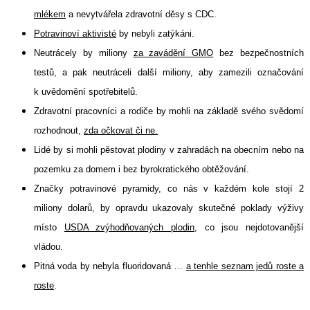
mlékem
a nevytvářela zdravotní děsy s CDC.
Potravinoví aktivisté
by nebyli zatýkáni.
Neutrácely by miliony
za zavádění GMO
bez bezpečnostních
testů, a pak neutráceli další miliony, aby zamezili označování
k uvědomění spotřebitelů.
Zdravotní pracovníci a rodiče by mohli na základě svého svědomí
rozhodnout,
zda očkovat či ne.
Lidé by si mohli pěstovat plodiny v zahradách na obecním nebo na
pozemku za domem i bez byrokratického obtěžování.
Značky potravinové pyramidy, co nás v každém kole stojí 2
miliony dolarů, by opravdu ukazovaly skutečné poklady výživy
místo
USDA zvýhodňovaných plodin
, co jsou nejdotovanější
vládou.
Pitná voda by nebyla fluoridovaná …
a tenhle seznam jedů roste a
roste
.