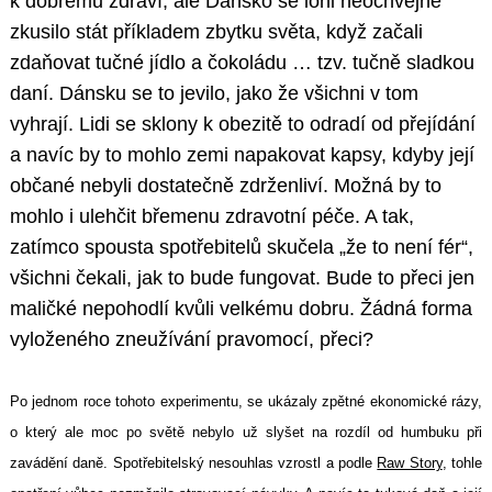
k dobrému zdraví, ale Dánsko se loni neochvějně
zkusilo stát příkladem zbytku světa, když začali
zdaňovat tučné jídlo a čokoládu … tzv. tučně sladkou
daní. Dánsku se to jevilo, jako že všichni v tom
vyhrají. Lidi se sklony k obezitě to odradí od přejídání
a navíc by to mohlo zemi napakovat kapsy, kdyby její
občané nebyli dostatečně zdrženliví. Možná by to
mohlo i ulehčit břemenu zdravotní péče. A tak,
zatímco spousta spotřebitelů skučela „že to není fér“,
všichni čekali, jak to bude fungovat. Bude to přeci jen
maličké nepohodlí kvůli velkému dobru. Žádná forma
vyloženého zneužívání pravomocí, přeci?
Po jednom roce tohoto experimentu, se ukázaly
zpětné
ekonomické
rázy
,
o který ale moc po světě nebylo už slyšet na rozdíl od humbuku při
zavádění daně. Spotřebitelský nesouhlas vzrostl a podle
Raw Story
, tohle