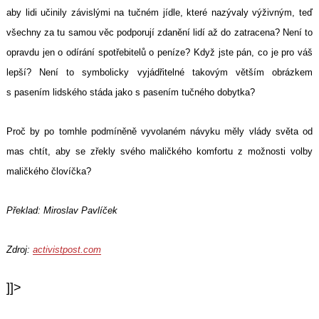
aby lidi učinily závislými na tučném jídle, které nazývaly výživným, teď
všechny za tu samou věc podporují zdanění lidí až do zatracena? Není to
opravdu jen o odírání spotřebitelů o peníze? Když jste pán, co je pro váš
lepší? Není to symbolicky vyjádřitelné takovým větším obrázkem
s pasením lidského stáda jako s pasením tučného dobytka?
Proč by po tomhle podmíněně vyvolaném návyku měly vlády světa od
mas chtít, aby se zřekly svého maličkého komfortu z možnosti volby
maličkého človíčka?
Překlad: Miroslav Pavlíček
Zdroj:
activistpost.com
]]>