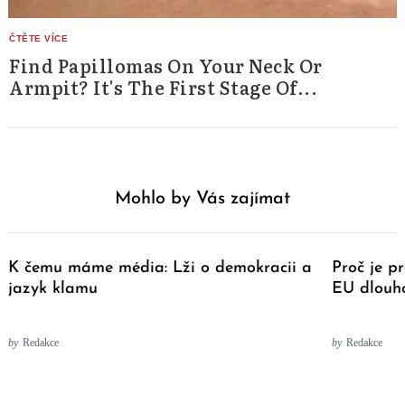
Find Papillomas On Your Neck Or
Armpit? It's The First Stage Of...
Mohlo by Vás zajímat
K čemu máme média: Lži o demokracii a
Proč je p
jazyk klamu
EU dlouho
by
Redakce
by
Redakce