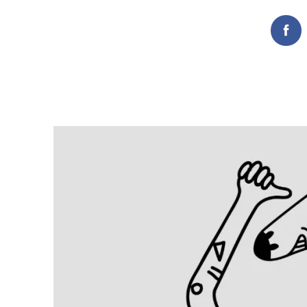
Fac
Search
for: