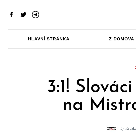
Skip
to
Facebook
Twitter
Telegram
content
HLAVNÍ STRÁNKA
Z DOMOVA
3:1! Slovác
na Mistr
by
Redak