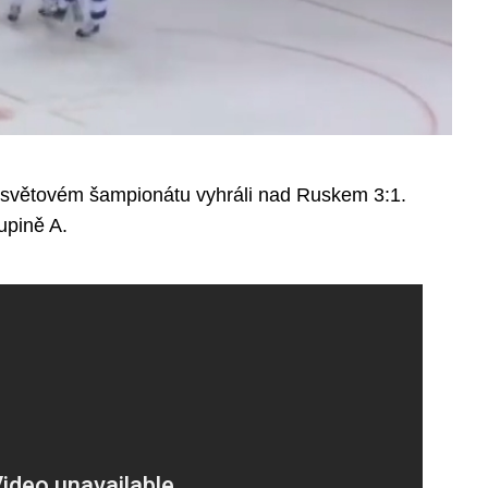
a světovém šampionátu vyhráli nad Ruskem 3:1.
upině A.