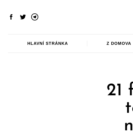
Skip
to
content
Facebook
Twitter
Telegram
HLAVNÍ STRÁNKA
Z DOMOVA
21 
t
n