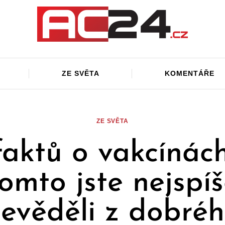
ZE SVĚTA
KOMENTÁŘE
ZE SVĚTA
faktů o vakcínác
omto jste nejspí
evěděli z dobré