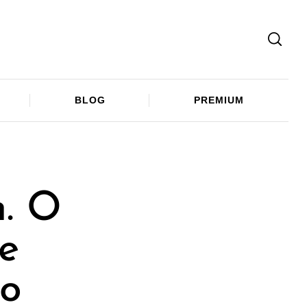
Facebook
Twitter
Telegram
BLOG
PREMIUM
h. O
še
ho