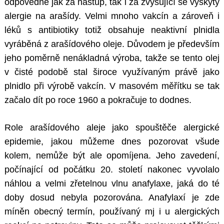
odpovědné jak za nástup, tak i za zvyšující se výskyty
alergie na arašídy. Velmi mnoho vakcín a zároveň i
léků s antibiotiky totiž obsahuje neaktivní plnidla
vyráběná z arašídového oleje. Důvodem je především
jeho poměrně nenákladná výroba, takže se tento olej
v čisté podobě stal široce využívaným právě jako
plnidlo při výrobě vakcín. V masovém měřítku se tak
začalo dít po roce 1960 a pokračuje to dodnes.
Role arašídového aleje jako spouštěče alergické
epidemie, jakou můžeme dnes pozorovat všude
kolem, nemůže být ale opomíjena. Jeho zavedení,
počínající od počátku 20. století nakonec vyvolalo
náhlou a velmi zřetelnou vlnu anafylaxe, jaká do té
doby dosud nebyla pozorována. Anafylaxí je zde
míněn obecný termín, používaný mj i u alergických