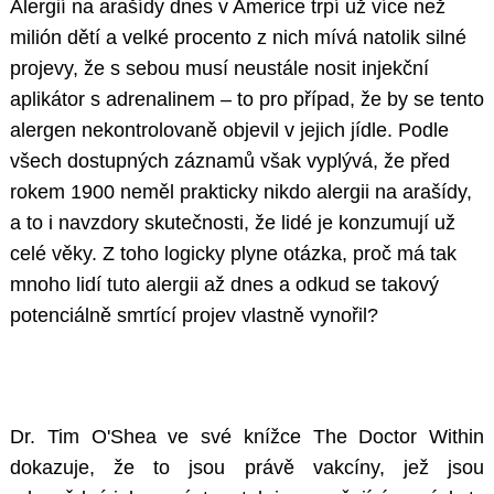
Alergií na arašídy dnes v Americe trpí už více než
milión dětí a velké procento z nich mívá natolik silné
projevy, že s sebou musí neustále nosit injekční
aplikátor s adrenalinem – to pro případ, že by se tento
alergen nekontrolovaně objevil v jejich jídle. Podle
všech dostupných záznamů však vyplývá, že před
rokem 1900 neměl prakticky nikdo alergii na arašídy,
a to i navzdory skutečnosti, že lidé je konzumují už
celé věky. Z toho logicky plyne otázka, proč má tak
mnoho lidí tuto alergii až dnes a odkud se takový
potenciálně smrtící projev vlastně vynořil?
Dr. Tim O'Shea ve své knížce The Doctor Within
dokazuje, že to jsou právě vakcíny, jež jsou