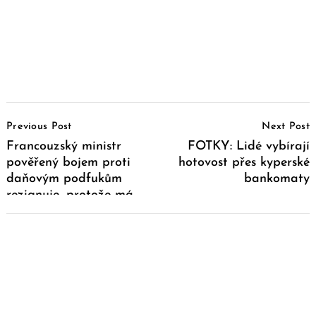
Post
Previous Post
Next Post
Navigation
Francouzský ministr
FOTKY: Lidé vybírají
pověřený bojem proti
hotovost přes kyperské
daňovým podfukům
bankomaty
rezignuje, protože má
tajné švýcarské konto