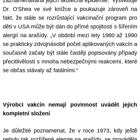
zaznamenávána jejich skutečná epidemie,“ vysvětluje
Dr. O'Shea ve své knížce a poukazuje zároveň na
fakt, že stále se rozrůstající vakcinační program pro
děti v USA může být dán do přímé spojitosti s šířením
alergií na arašídy. „V období mezi lety 1980 až 1990
se prakticky zdvojnásobil počet aplikovaných vakcín a
současně začaly být stále častěji popisovány případy
přecitlivělosti s mnoha nebezpečnými reakcemi, které
se občas stávaly až fatálními.“
Výrobci vakcín nemají povinnost uvádět jejich
kompletní složení
Je důležité poznamenat, že v roce 1973, kdy ještě
nebyly tak rozšířené alergie na arašídy, se prováděla