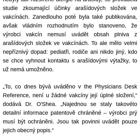
studie zkoumající účinky arašídových složek ve
vakcínách. Zanedlouho poté byla také publikována,
avšak vládním rozhodnutím bylo stanoveno, že
výrobci vakcín nemusí uvádět obsah plniva z
arašídových složek ve vakcínách. To ale mělo velmi
nepříznivý dopad: pediatři, rodiče ani nikdo jiný, kdo
se chce vyhnout kontaktu s arašídovými výtažky, to
už nemá umožněno.
„To, co dnes bývá uváděno v the Physicians Desk
Reference, není u žádné vakcíny její úplné složení,“
dodává Dr. O'Shea. „Najednou se staly takovéto
detailní informace patentově chráněné – výrobci prý
musí být ochráněni. Jsou tak povinni uvádět pouze
jejich obecný popis.“