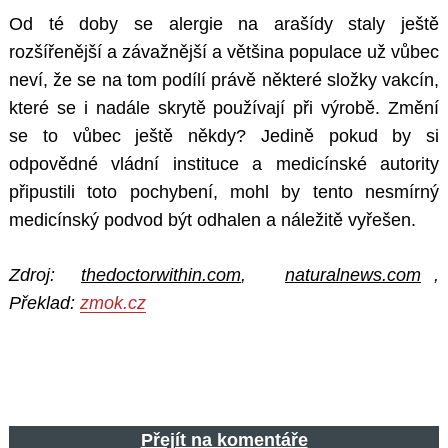
Od té doby se alergie na arašídy staly ještě
rozšířenější a závažnější a většina populace už vůbec
neví, že se na tom podílí právě některé složky vakcín,
které se i nadále skrytě používají při výrobě. Změní
se to vůbec ještě někdy? Jedině pokud by si
odpovědné vládní instituce a medicínské autority
připustili toto pochybení, mohl by tento nesmírný
medicínský podvod být odhalen a náležitě vyřešen.
Zdroj:
thedoctorwithin.com
,
naturalnews.com
,
Překlad:
zmok.cz
Přejít na komentáře