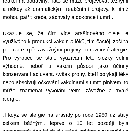
reakcí na potraviny. Tato se může projevovat těžkými
a někdy až dramatickými reakčními projevy, k nimž
mohou patřit křeče, záchvaty a dokonce i úmrtí.
Ukazuje se, že čím více arašídového oleje je
využíváno k produkci vakcín a léků, tím častěji začíná
populace trpět závažnými projevy potravinové alergie.
Pro výrobce se stalo využívání této složky velmi
výhodné, neboť u vakcín působí jako účinný
konzervant i adjuvant. Avšak pro ty, kteří polykají léky
nebo absolvují očkování vakcínami s tímto plnivem, to
může znamenat vyvolání velmi závažné a trvalé
alergie.
„I když se alergie na arašídy po roce 1980 už staly
celkem běžnými, teprve o 10 let později byla