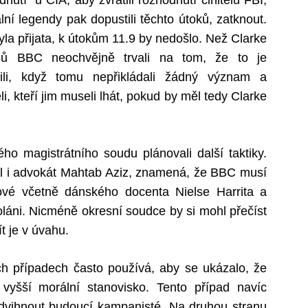
nutí“ u CIA, aby zvrátili rozhodnutí činitelů FBI,
ciální legendy pak dopustili těchto útoků, zatknout.
yla přijata, k útokům 11.9 by nedošlo. Než Clarke
ramů BBC neochvějně trvali na tom, že to je
bili, když tomu nepřikládali žádný význam a
li, kteří jim museli lhát, pokud by měl tedy Clarke
o magistrátního soudu plánovali další taktiky.
l i advokát Mahtab Aziz, znamená, že BBC musí
ové včetně dánského docenta Nielse Harrita a
oláni. Nicméně okresní soudce by si mohl přečíst
ít je v úvahu.
h případech často používá, aby se ukázalo, že
 vyšší morální stanovisko. Tento případ navíc
zdvihnout budoucí kampanisté. Na druhou stranu