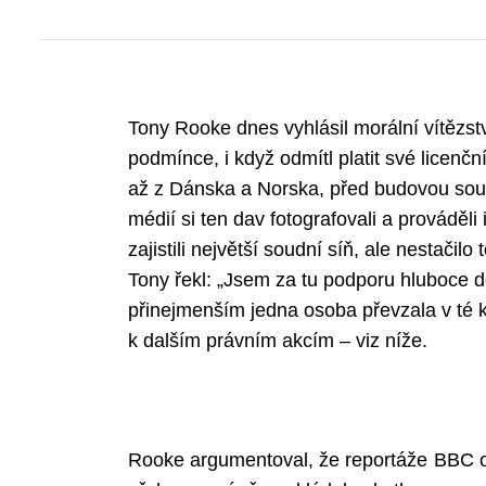
Tony Rooke dnes vyhlásil morální vítězství
podmínce, i když odmítl platit své licenč
až z Dánska a Norska, před budovou soud
médií si ten dav fotografovali a prováděli 
zajistili největší soudní síň, ale nestačilo t
Tony řekl: „Jsem za tu podporu hluboce 
přinejmenším jedna osoba převzala v té ka
k dalším právním akcím – viz níže.
Rooke argumentoval, že reportáže BBC o 