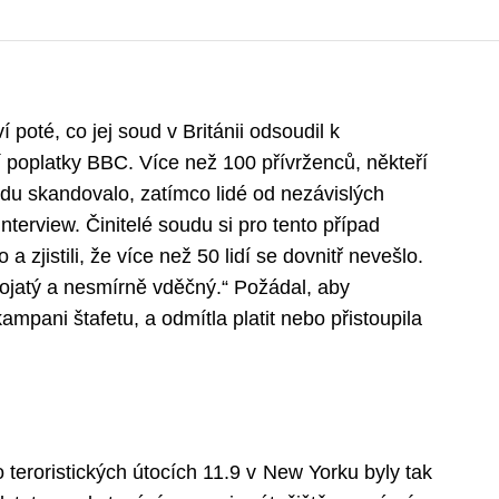
 poté, co jej soud v Británii odsoudil k
ní poplatky BBC. Více než 100 přívrženců, někteří
u skandovalo, zatímco lidé od nezávislých
interview. Činitelé soudu si pro tento případ
o a zjistili, že více než 50 lidí se dovnitř nevešlo.
dojatý a nesmírně vděčný.“ Požádal, aby
mpani štafetu, a odmítla platit nebo přistoupila
teroristických útocích 11.9 v New Yorku byly tak