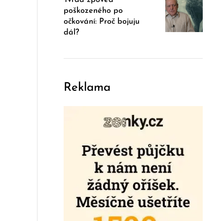
Tvrdá zpověď
poškozeného po
očkování: Proč bojuju
dál?
Reklama