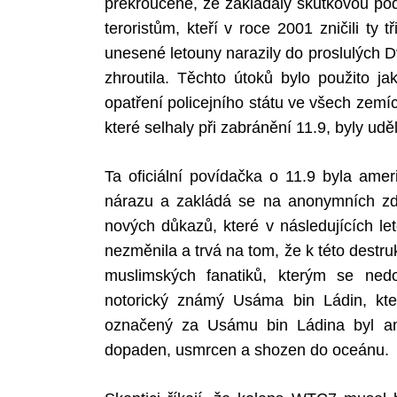
překroucené, že zakládaly skutkovou po
teroristům, kteří v roce 2001 zničili t
unesené letouny narazily do proslulých D
zhroutila. Těchto útoků bylo použito ja
opatření policejního státu ve všech ze
které selhaly při zabránění 11.9, byly u
Ta oficiální povídačka o 11.9 byla ame
nárazu a zakládá se na anonymních zd
nových důkazů, které v následujících le
nezměnila a trvá na tom, že k této destr
muslimských fanatiků, kterým se ned
notorický známý Usáma bin Ládin, kte
označený za Usámu bin Ládina byl am
dopaden, usmrcen a shozen do oceánu.