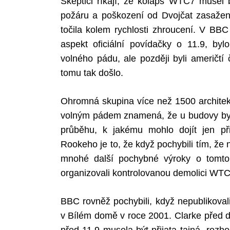
Skeptici říkají, že kolaps WTC7 musel
požáru a poškození od Dvojčat zasaže
točila kolem rychlosti zhroucení. V BBC 
aspekt oficiální povídačky o 11.9, byl
volného pádu, ale později byli američtí 
tomu tak došlo.
Ohromná skupina více než 1500 architek
volným pádem znamená, že u budovy byl
průběhu, k jakému mohlo dojít jen př
Rookeho je to, že když pochybili tím, že
mnohé další pochybné výroky o tomto f
organizovali kontrolovanou demolici WTC
BBC rovněž pochybili, když nepublikovali
v Bílém domě v roce 2001. Clarke před dv