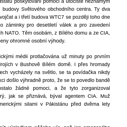
dstatu poskytování pomoci a útočiště neznámým
y tři budovy Světového obchodního centra. Ty dva
vojčat a i třetí budova WTC7 se později toho dne
ko záminky pro desetiletí válek a pro zavedení
mích NATO. Těm osobám, z Bílého domu a ze CIA,
děleny ohromné osobní výhody.
rickými médii protlačována už minuty po prvním
rojích v Bushově Bílém domě. I přes hromady
tech vycházely na světlo, se ta povídačka nikdy
ukci došlo výhradně proto, že se to povedlo bandě
ostalo žádné pomoci, a že tyto zorganizoval
rý, jak se přiznává, býval agentem CIA. Muž
erickými silami v Pákistánu před dvěma lety