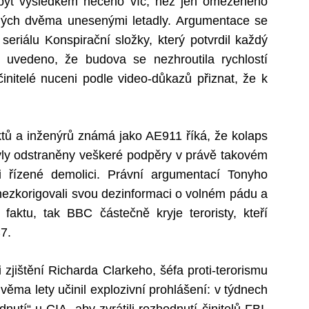
 být výsledkem něčeho víc, než jen omezeného
ných dvěma unesenými letadly. Argumentace se
seriálu Konspirační složky, který potvrdil každý
o uvedeno, že budova se nezhroutila rychlostí
činitelé nuceni podle video-důkazů přiznat, že k
tů a inženýrů známá jako AE911 říká, že kolaps
y odstraněny veškeré podpěry v právě takovém
i řízené demolici. Právní argumentací Tonyho
 nezkorigovali svou dezinformaci o volném pádu a
aktu, tak BBC částečně kryje teroristy, kteří
7.
 zjištění Richarda Clarkeho, šéfa proti-terorismu
ěma lety učinil explozivní prohlášení: v týdnech