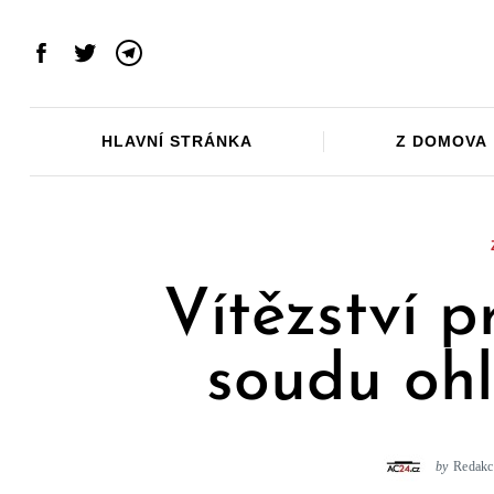
Skip
to
Facebook
Twitter
Telegram
content
HLAVNÍ STRÁNKA
Z DOMOVA
Vítězství p
soudu ohl
by
Redakc