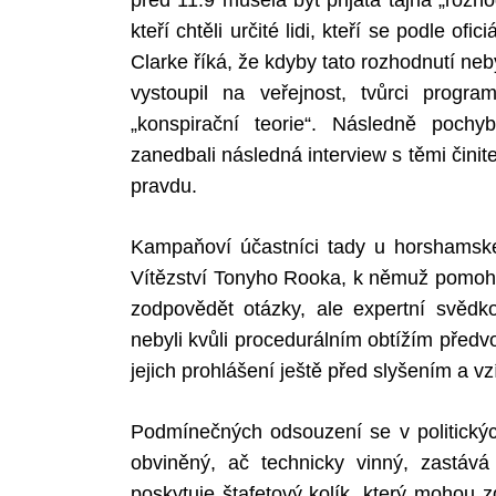
před 11.9 musela být přijata tajná „rozhod
kteří chtěli určité lidi, kteří se podle ofi
Clarke říká, že kdyby tato rozhodnutí neb
vystoupil na veřejnost, tvůrci prog
Search
for:
„konspirační teorie“. Následně pochy
zanedbali následná interview s těmi činite
pravdu.
Kampaňoví účastníci tady u horshamskéh
Vítězství Tonyho Rooka, k němuž pomoh
zodpovědět otázky, ale expertní svědk
nebyli kvůli procedurálním obtížím předv
jejich prohlášení ještě před slyšením a vz
Podmínečných odsouzení se v politickýc
obviněný, ač technicky vinný, zastává
poskytuje štafetový kolík, který mohou 