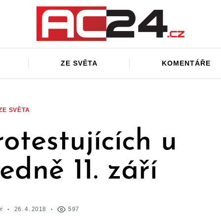
ZE SVĚTA
KOMENTÁŘE
ZE SVĚTA
rotestujících u
edně 11. září
e
26. 4. 2018
597