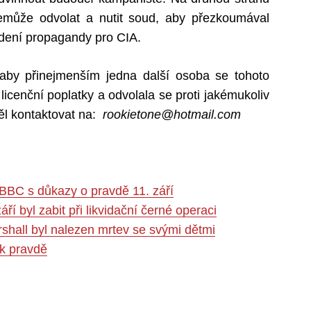
nemůže odvolat a nutit soud, aby přezkoumával
edení propagandy pro CIA.
aby přinejmenším jedna další osoba se tohoto
t licenční poplatky a odvolala se proti jakémukoliv
ěl kontaktovat na:
rookietone@hotmail.com
 BBC s důkazy o pravdě 11. září
áří byl zabit při likvidační černé operaci
arshall byl nalezen mrtev se svými dětmi
 k pravdě