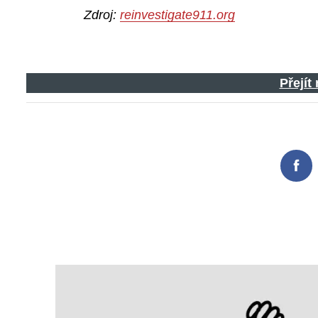
Zdroj:
reinvestigate911.org
Přejít
Fac