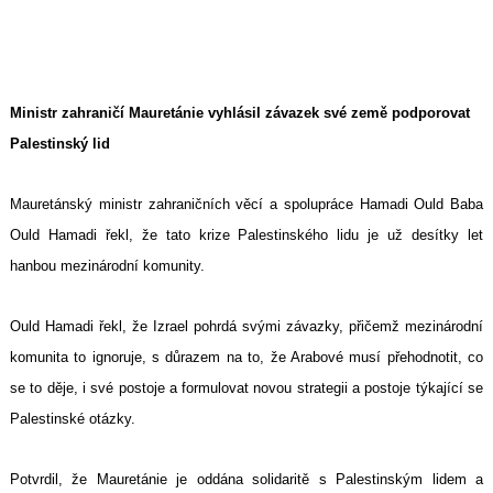
Ministr zahraničí Mauretánie vyhlásil závazek své země podporovat
Palestinský lid
Mauretánský ministr zahraničních věcí a spolupráce Hamadi Ould Baba
Ould Hamadi řekl, že tato krize Palestinského lidu je už desítky let
hanbou mezinárodní komunity.
Ould Hamadi řekl, že Izrael pohrdá svými závazky, přičemž mezinárodní
komunita to ignoruje, s důrazem na to, že Arabové musí přehodnotit, co
se to děje, i své postoje a formulovat novou strategii a postoje týkající se
Palestinské otázky.
Potvrdil, že Mauretánie je oddána solidaritě s Palestinským lidem a