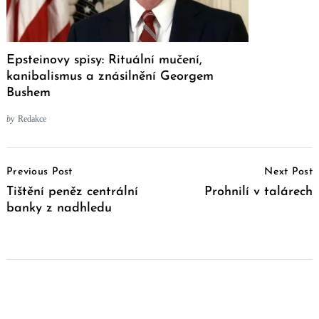
Epsteinovy spisy: Rituální mučení,
kanibalismus a znásilnění Georgem
Bushem
by
Redakce
Post
Previous Post
Next Post
Navigation
Tištění peněz centrální
Prohnilí v talárech
banky z nadhledu