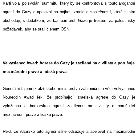
Karti volal po svolání summitu, který by se konfrontoval s touto arogantní
agresí do Gazy a apeloval na bojkot Izraele a společností, které s ním
obchodují, s dodatkem, že kampaň proti Gaze je trestem za palestinský
požadavek, aby se stali členem OSN.
Velvyslanec Awad: Agrese do Gazy je zacílená na civilisty a porušuje
mezinárodní právo a lidská práva
Generální tajemník alžírského ministerstva zahraničních věcí velvyslanec
Noureddin Awad řek, že probíhající izraelská agrese do Gazy je
vyloženou a barbarskou agresí zacílenou na civilisty a porušující
mezinárodní právo a lidská práva.
Řekl, že Alžírsko tuto agresi silně odsuzuje a apeloval na mezinárodní