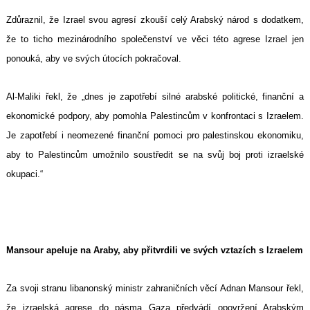
Zdůraznil, že Izrael svou agresí zkouší celý Arabský národ s dodatkem,
že to ticho mezinárodního společenství ve věci této agrese Izrael jen
ponouká, aby ve svých útocích pokračoval.
Al-Maliki řekl, že „dnes je zapotřebí silné arabské politické, finanční a
ekonomické podpory, aby pomohla Palestincům v konfrontaci s Izraelem.
Je zapotřebí i neomezené finanční pomoci pro palestinskou ekonomiku,
aby to Palestincům umožnilo soustředit se na svůj boj proti izraelské
okupaci.“
Mansour apeluje na Araby, aby přitvrdili ve svých vztazích s Izraelem
Za svoji stranu libanonský ministr zahraničních věcí Adnan Mansour řekl,
že izraelská agrese do pásma Gaza předvádí opovržení Arabským