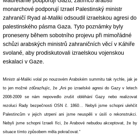
Mauretánie podporují Gazu, zatímco arabští
monarchové podporují Izrael Palestinský ministr
zahraničí Ryad al-Maliki odsoudil izraelskou agresi do
palestinského pásma Gaza. Tyto poznámky byly
proneseny během sobotního projevu při mimořádné
schůzi arabských ministrů zahraničních věcí v Káhiře
svolané, aby prodiskutovali izraelskou vojenskou
eskalaci v Gaze.
Ministr al-Maliki volal po nouzovém Arabském summitu tak rychle, jak je
to jen možné zdůrazňujíc, že „Ani po izraelské agresi do Gazy v letech
2008-2009 se nám nepovedlo zrušit obléhání Gazy nebo realizovat
rezoluci Rady bezpečnosti OSN č. 1860… Nebyli jsme schopni ulehčit
Palestincům v jejich utrpení ani jsme neuspěli v úsilí o rekonstrukci.
Nebyli jsme schopni Izraeli říci, že Arabové nebudou akceptovat, že by
situace tímto způsobem měla pokračovat.“