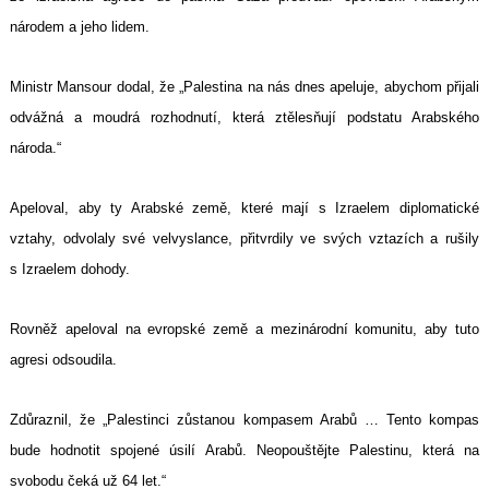
národem a jeho lidem.
Ministr Mansour dodal, že „Palestina na nás dnes apeluje, abychom přijali
odvážná a moudrá rozhodnutí, která ztělesňují podstatu Arabského
národa.“
Apeloval, aby ty Arabské země, které mají s Izraelem diplomatické
vztahy, odvolaly své velvyslance, přitvrdily ve svých vztazích a rušily
s Izraelem dohody.
Rovněž apeloval na evropské země a mezinárodní komunitu, aby tuto
agresi odsoudila.
Zdůraznil, že „Palestinci zůstanou kompasem Arabů … Tento kompas
bude hodnotit spojené úsilí Arabů. Neopouštějte Palestinu, která na
svobodu čeká už 64 let.“