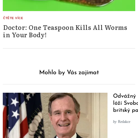
Doctor: One Teaspoon Kills All Worms
in Your Body!
Mohlo by Vás zajímat
Odvážný n
lóží Svob
britský p
by
Redakce