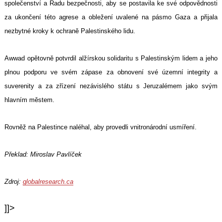
společenství a Radu bezpečnosti, aby se postavila ke své odpovědnosti
za ukončení této agrese a obležení uvalené na pásmo Gaza a přijala
nezbytné kroky k ochraně Palestinského lidu.
Awwad opětovně potvrdil alžírskou solidaritu s Palestinským lidem a jeho
plnou podporu ve svém zápase za obnovení své územní integrity a
suverenity a za zřízení nezávislého státu s Jeruzalémem jako svým
hlavním městem.
Rovněž na Palestince naléhal, aby provedli vnitronárodní usmíření.
Překlad: Miroslav Pavlíček
Zdroj:
globalresearch.ca
]]>