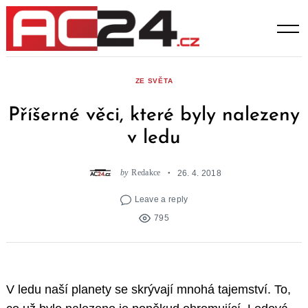
Skip
to
content
ZE SVĚTA
Příšerné věci, které byly nalezeny
v ledu
by
Redakce
26. 4. 2018
Leave a reply
795
V ledu naší planety se skrývají mnohá tajemství. To,