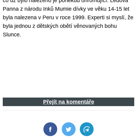
co už bylo nalezeno je poněkud ohromující. Ledová
Panna z národu Inků Mumie dívky ve věku 14-15 let
byla nalezena v Peru v roce 1999. Experti si myslí, že
byla jednou z dětských obětí věnovaných bohu
Slunce.
Přejít na komentáře
Facebook
Twitter
Telegram