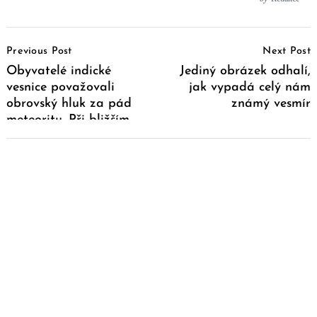
Post
Previous Post
Next Post
Navigation
Obyvatelé indické
Jediný obrázek odhalí,
vesnice považovali
jak vypadá celý nám
obrovský hluk za pád
známý vesmír
meteoritu. Při bližším
ohledání místa se
nestačili divit