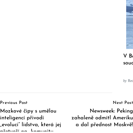
V B
sou
by
Red
Post
Previous Post
Next Post
Navigation
Mozkové čipy s umělou
Newsweek: Peking
inteligencí přivodí
zahaleně odmítl Ameriku
„evoluci“ lidstva, která jej
a dal přednost Moskvě!
přetvoří na „komunitu