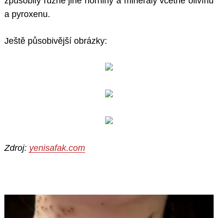
způsobily různé jiné horniny a minerály včetně olivínu
a pyroxenu.
Ještě působivější obrázky:
Zdroj:
yenisafak.com