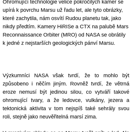
Ohromující technologie velice pokročilých kamer se
upírá k povrchu Marsu už řadu let, ale tyto obrázky,
které zachytila, nám osvítí Rudou planetu tak, jako
nikdy předtím. Kamery HiRISe a CTX na palubě Mars
Reconnaissance Orbiter (MRO) od NASA se obrátily
k jedné z nejstarších geologických pánví Marsu.
Výzkumníci NASA však tvrdí, že to mohlo být
způsobeno i něčím jiným. Rovněž tvrdí, že větrná
eroze nemusí být jedinou silou, co vytváří takové
ohromující tvary, a že ledovce, vulkány, jezera a
tektonická aktivita v tom nejspíš také sehrály svou
roli, stejně jako neuvěřitelná marsí zima.