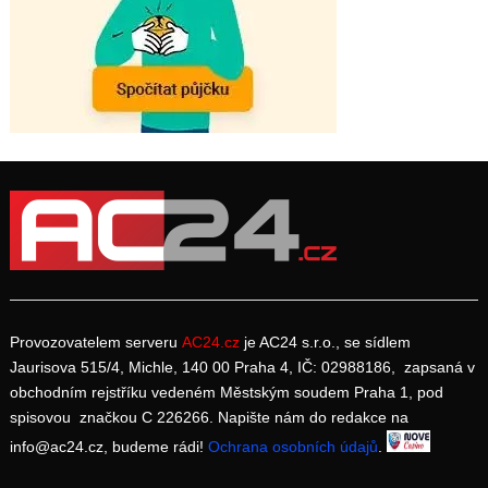
Provozovatelem serveru
AC24.cz
je AC24 s.r.o., se sídlem
Jaurisova 515/4, Michle, 140 00 Praha 4, IČ: 02988186, zapsaná v
obchodním rejstříku vedeném Městským soudem Praha 1, pod
spisovou značkou C 226266. Napište nám do redakce na
info@ac24.cz, budeme rádi!
Ochrana osobních údajů
.