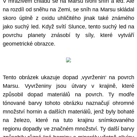
V mrazivém chladu se na Marsu tvořil sníh a led. Ale
na rozdíl od sněhu na Zemi, se sníh na Marsu skládal
skoro úplně z oxidu uhličitého jinak také známého
jako suchý led. Když svítí Slunce, tento suchý led na
povrchu planety znásobí ty síly, které vytváří
geometrické obrazce.
Tento obrázek ukazuje dopad ‚vyvrženin‘ na povrch
Marsu. Vyvrženiny jsou útvary v krajině, které
způsobil dopad materiálů na povrch. Ty modře
tónované barvy tohoto obrázku naznačují ohromné
množství hornin a dalších materiálů, jenž byly bohaté
na železo, které na tuto krajinu snímkovaného
regionu dopadly ve značném množství. Ty další barvy