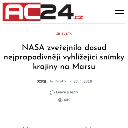
Skip
to
content
ZE SVĚTA
NASA zveřejnila dosud
nejprapodivněji vyhlížející snímky
krajiny na Marsu
by
Redakce
26. 4. 2018
Leave a reply
609