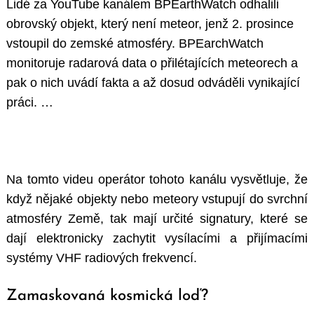
Lidé za YouTube kanálem BPEarthWatch odhalili
obrovský objekt, který není meteor, jenž 2. prosince
vstoupil do zemské atmosféry. BPEarchWatch
monitoruje radarová data o přilétajících meteorech a
pak o nich uvádí fakta a až dosud odváděli vynikající
práci. …
Na tomto videu operátor tohoto kanálu vysvětluje, že
když nějaké objekty nebo meteory vstupují do svrchní
atmosféry Země, tak mají určité signatury, které se
dají elektronicky zachytit vysílacími a přijímacími
systémy VHF radiových frekvencí.
Zamaskovaná kosmická loď?