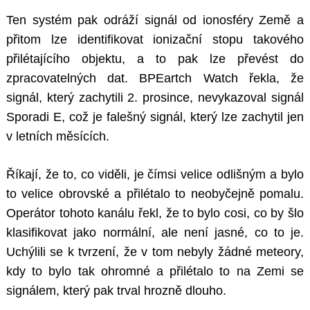
Ten systém pak odráží signál od ionosféry Země a
přitom lze identifikovat ionizační stopu takového
přilétajícího objektu, a to pak lze převést do
zpracovatelných dat. BPEartch Watch řekla, že
signál, který zachytili 2. prosince, nevykazoval signál
Sporadi E, což je falešný signál, který lze zachytil jen
v letních měsících.
Říkají, že to, co viděli, je čímsi velice odlišným a bylo
to velice obrovské a přilétalo to neobyčejně pomalu.
Operátor tohoto kanálu řekl, že to bylo cosi, co by šlo
klasifikovat jako normální, ale není jasné, co to je.
Uchýlili se k tvrzení, že v tom nebyly žádné meteory,
kdy to bylo tak ohromné a přilétalo to na Zemi se
signálem, který pak trval hrozně dlouho.