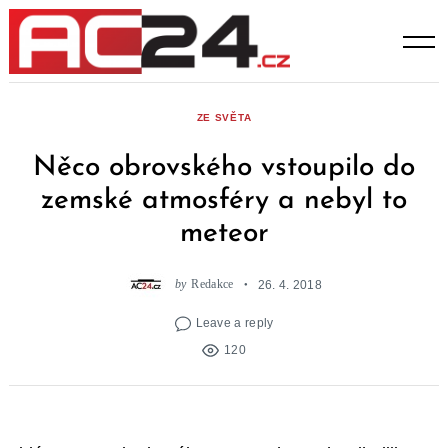
Skip
to
content
ZE SVĚTA
Něco obrovského vstoupilo do
zemské atmosféry a nebyl to
meteor
by
Redakce
26. 4. 2018
Leave a reply
120