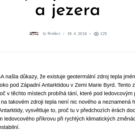
a jezera
by
Redakce
26. 4. 2018
225
 našla důkazy, že existuje geotermální zdroj tepla jm
uboko pod Západní Antarktidou v Zemi Marie Byrd. Tento z
proč v těchto místech probíhá tání, které pod ledovcovým 
č na takovém zdroji tepla není nic nového a neznamená 
ntarktidy, vysvětluje to, proč tu v předchozích érách do
 ledovcového příkrovu při rychlých klimatických změnác
stabilní.