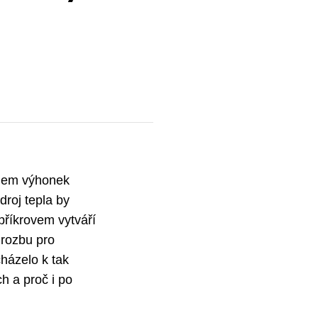
énem výhonek
droj tepla by
příkrovem vytváří
hrozbu pro
cházelo k tak
h a proč i po