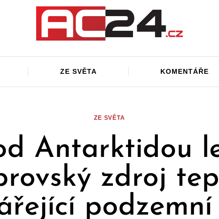
ZE SVĚTA
KOMENTÁŘE
ZE SVĚTA
od Antarktidou le
brovský zdroj tep
ářející podzemní