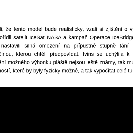
ili, že tento model bude realistický, vzali si zjištění o
pořídil satelit IceSat NASA a kampaň Operace IceBridg
 nastavili silná omezení na přípustné stupně tání 
činou, kterou chtěli předpovídat. Ivins se uchýlila k 
ění možného výhonku pláště nejsou ještě známy, tak mus
stí, které by byly fyzicky možné, a tak vypočítat celé tu