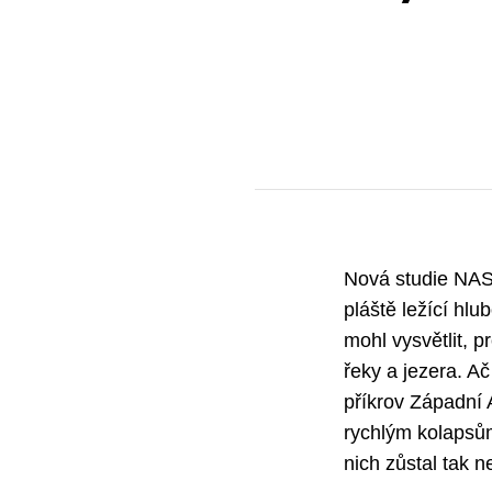
Nová studie NASA
pláště ležící hl
mohl vysvětlit, 
řeky a jezera. A
příkrov Západní A
rychlým kolapsům
nich zůstal tak ne