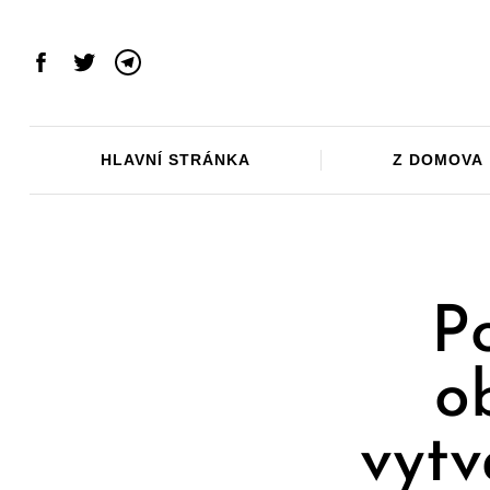
Skip
to
content
Facebook
Twitter
Telegram
HLAVNÍ STRÁNKA
Z DOMOVA
P
o
vytv