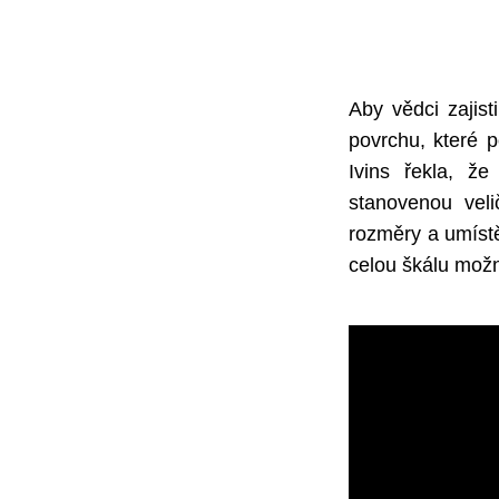
Aby vědci zajist
povrchu, které 
Ivins řekla, že
stanovenou veli
rozměry a umíst
celou škálu možno