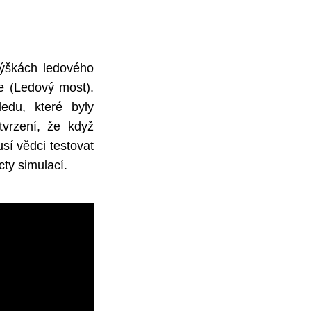
 výškách ledového
e (Ledový most).
ledu, které byly
tvrzení, že když
í vědci testovat
cty simulací.