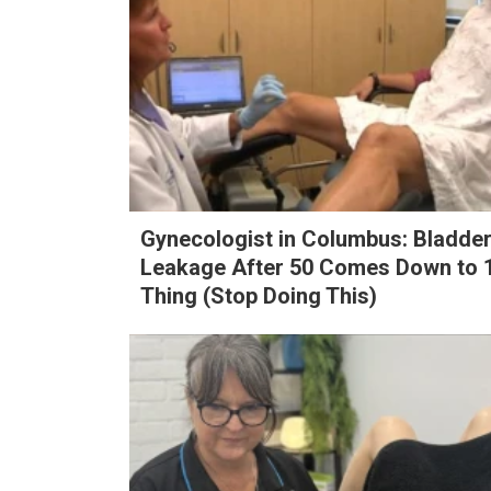
Gynecologist in Columbus: Bladde
Leakage After 50 Comes Down to 
Search
for:
Thing (Stop Doing This)