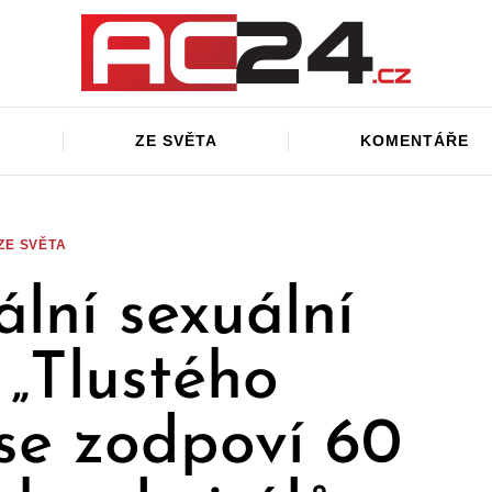
ZE SVĚTA
KOMENTÁŘE
ZE SVĚTA
lní sexuální
 „Tlustého
se zodpoví 60