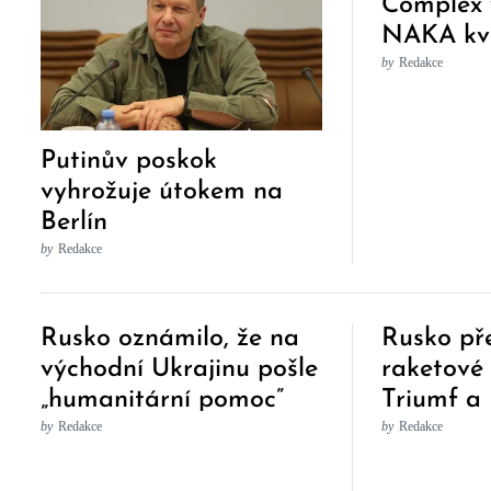
Complex 
NAKA kvů
rasy nár
by
Redakce
přesvědč
Putinův poskok
vyhrožuje útokem na
Berlín
by
Redakce
Rusko oznámilo, že na
Rusko př
východní Ukrajinu pošle
raketové
„humanitární pomoc”
Triumf a 
území Sr
by
Redakce
by
Redakce