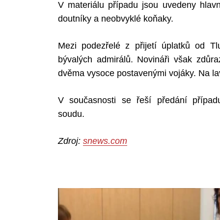
V materiálu případu jsou uvedeny hlavně
doutníky a neobvyklé koňaky.
Mezi podezřelé z přijetí úplatků od 
bývalých admirálů. Novináři však zdůraz
dvěma vysoce postavenými vojáky. Na lav
V současnosti se řeší předání přípa
soudu.
Zdroj:
snews.com