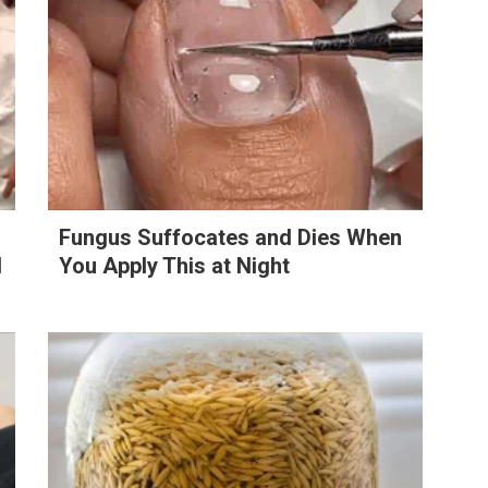
r
Fungus Suffocates and Dies When
1
You Apply This at Night