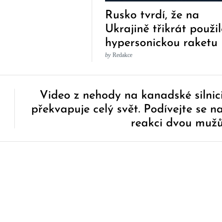
Rusko tvrdí, že na
Ukrajině třikrát použi
hypersonickou raketu
Kinžal
by
Redakce
Video z nehody na kanadské silnic
překvapuje celý svět. Podívejte se n
reakci dvou muž