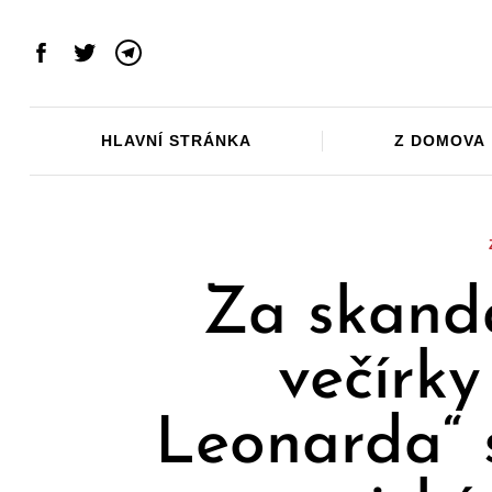
Skip
to
Facebook
Twitter
Telegram
content
HLAVNÍ STRÁNKA
Z DOMOVA
Za skandá
večírky
Leonarda“ 