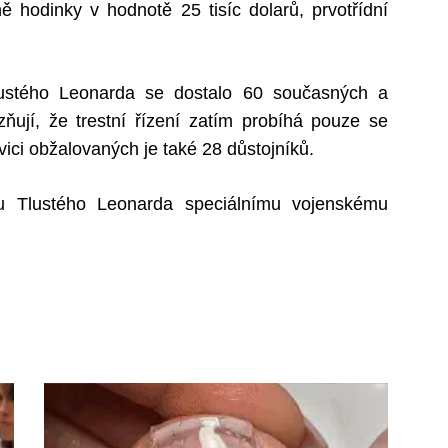
 hodinky v hodnotě 25 tisíc dolarů, prvotřídní
Tlustého Leonarda se dostalo 60 současných a
ňují, že trestní řízení zatím probíhá pouze se
ici obžalovaných je také 28 důstojníků.
du Tlustého Leonarda speciálnímu vojenskému