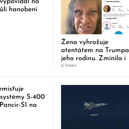
vypovídal na
li hanobení
oda a
ení
Žena vyhrožuje
atentátem na Trumpa
jeho rodinu. Zmínila i
Elona Muska a
by
Redakce
Pentagon
emisťuje
 systémy S-400
Pancir-S1 na
bska