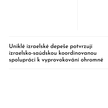
Post
Uniklé izraelské depeše potvrzují
Navigation
izraelsko-saúdskou koordinovanou
spolupráci k vyprovokování ohromné
regionální války