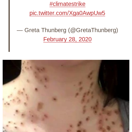
#climatestrike
pic.twitter.com/Xga0AwpUw5
— Greta Thunberg (@GretaThunberg)
February 28, 2020