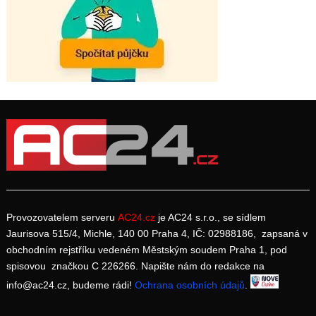
Provozovatelem serveru
AC24.cz
je AC24 s.r.o., se sídlem
Jaurisova 515/4, Michle, 140 00 Praha 4, IČ: 02988186, zapsaná v
obchodním rejstříku vedeném Městským soudem Praha 1, pod
spisovou značkou C 226266. Napište nám do redakce na
info@ac24.cz, budeme rádi!
Ochrana osobních údajů
.