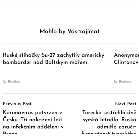
Mohlo by Vás zajímat
Ruské stíhačky Su-27 zachytily americký
Anonymou
bombardér nad Baltským mořem
Clintonov
by
Redakce
by
Redakce
Post
Previous Post
Next Post
Navigation
Koronavirus potvrzen v
Turecko sestřelilo dvě
Česku. Tři nakažení leží
syrská letadla. Rusko
na infekčním oddělení v
odmítlo zaručit
Praze
bezpečnost tureckého