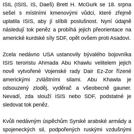
ISIL (ISIS, IS, Daeš) Brett H. McGurk se 18. srpna
sešel s místními kmenovými vůdci, které zřejmě
uplatila ISIS, aby jí slíbili poslušnost. Nyní údajně
následují tok peněz a probíhá jejich přeorientace na
americké kurdské síly SDF, opět ovšem proti Asadovi.
Zcela nedávno USA ustanovily bývalého bojovníka
ISIS teroristu Ahmada Abu Khawlu velitelem jejich
nově vytvořené Vojenské rady Dair Ez-Zor řízené
americkými zvláštními silami. Abu Khawla je
odsouzený zloděj, vyděrač a všeobecně gauner.
Nevadí, zda slouží ISIS nebo SDF, podstatné je
sledovat tok peněz.
Kvůli nedávným úspěchům Syrské arabské armády a
spojeneckých sil, podpořených ruskými vzdušnými