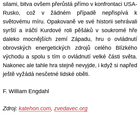
silami, bitva ovšem přerůstá přímo v konfrontaci USA-
Rusko, což v žádném případě nepřispívá k
světovému míru. Opakovaně ve své historii sehrávali
syrští a iráčtí Kurdové roli pěšáků v soukromé hře
daleko mocnějších zemí Západu, hru o ovládnutí
obrovských energetických zdrojů celého Blízkého
východu a spolu s tím o ovládnutí velké části světa.
Search
Nakonec ale tahle hra stejně nevyjde, i když si napřed
for:
ještě vyžádá nesčetné lidské oběti.
F. William Engdahl
Zdroj:
katehon.com
,
zvedavec.org