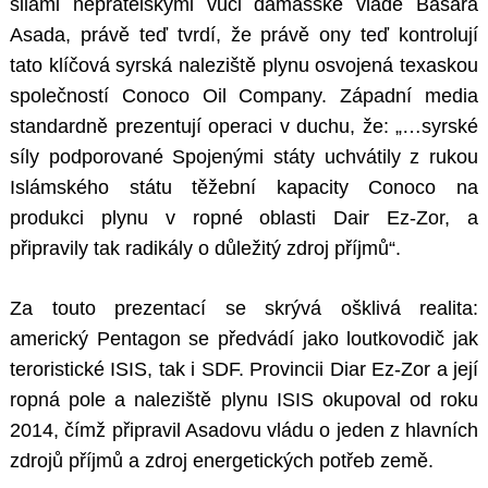
silami nepřátelskými vůči damašské vládě Bašára
Asada, právě teď tvrdí, že právě ony teď kontrolují
tato klíčová syrská naleziště plynu osvojená texaskou
společností Conoco Oil Company. Západní media
standardně prezentují operaci v duchu, že: „…syrské
síly podporované Spojenými státy uchvátily z rukou
Islámského státu těžební kapacity Conoco na
produkci plynu v ropné oblasti Dair Ez-Zor, a
připravily tak radikály o důležitý zdroj příjmů“.
Za touto prezentací se skrývá ošklivá realita:
americký Pentagon se předvádí jako loutkovodič jak
teroristické ISIS, tak i SDF. Provincii Diar Ez-Zor a její
ropná pole a naleziště plynu ISIS okupoval od roku
2014, čímž připravil Asadovu vládu o jeden z hlavních
zdrojů příjmů a zdroj energetických potřeb země.