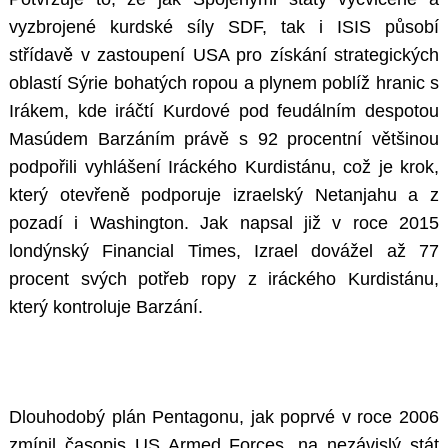
vyzbrojené kurdské síly SDF, tak i ISIS působí
střídavě v zastoupení USA pro získání strategických
oblastí Sýrie bohatých ropou a plynem poblíž hranic s
Irákem, kde iráčtí Kurdové pod feudálním despotou
Masúdem Barzáním právě s 92 procentní většinou
podpořili vyhlášení Iráckého Kurdistánu, což je krok,
který otevřeně podporuje izraelský Netanjahu a z
pozadí i Washington. Jak napsal již v roce 2015
londýnský Financial Times, Izrael dovážel až 77
procent svých potřeb ropy z iráckého Kurdistánu,
který kontroluje Barzání.
Dlouhodobý plán Pentagonu, jak poprvé v roce 2006
zmínil časopis US Armed Forces, na nezávislý stát