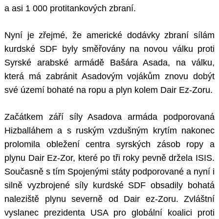
a asi 1 000 protitankových zbraní.
Nyní je zřejmé, že americké dodávky zbraní sílám
kurdské SDF byly směřovány na novou válku proti
Syrské arabské armádě Bašára Asada, na válku,
která má zabránit Asadovým vojákům znovu dobýt
své území bohaté na ropu a plyn kolem Dair Ez-Zoru.
Začátkem září síly Asadova armáda podporovaná
Hizballáhem a s ruským vzdušným krytím ​​nakonec
prolomila obležení centra syrských zásob ropy a
plynu Dair Ez-Zor, které po tři roky pevně držela ISIS.
Současně s tím Spojenými státy podporované a nyní i
silně vyzbrojené síly kurdské SDF obsadily ​​bohatá
naleziště plynu severně od Dair ez-Zoru. Zvláštní
vyslanec prezidenta USA pro globální koalici proti