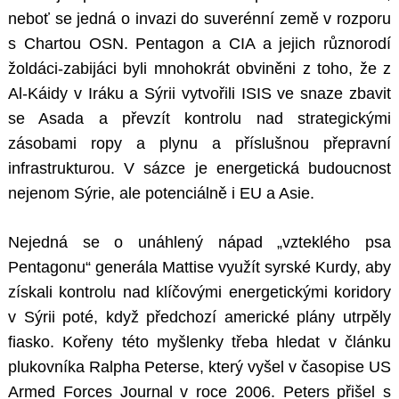
neboť se jedná o invazi do suverénní země v rozporu
s Chartou OSN. Pentagon a CIA a jejich různorodí
žoldáci-zabijáci byli mnohokrát obviněni z toho, že z
Al-Káidy v Iráku a Sýrii vytvořili ISIS ve snaze zbavit
se Asada a převzít kontrolu nad strategickými
zásobami ropy a plynu a příslušnou přepravní
infrastrukturou. V sázce je energetická budoucnost
nejenom Sýrie, ale potenciálně i EU a Asie.
Nejedná se o unáhlený nápad „vzteklého psa
Pentagonu“ generála Mattise využít syrské Kurdy, aby
získali kontrolu nad klíčovými energetickými koridory
v Sýrii poté, když předchozí americké plány utrpěly
fiasko. Kořeny této myšlenky třeba hledat v článku
plukovníka Ralpha Peterse, který vyšel v časopise US
Armed Forces Journal v roce 2006. Peters přišel s