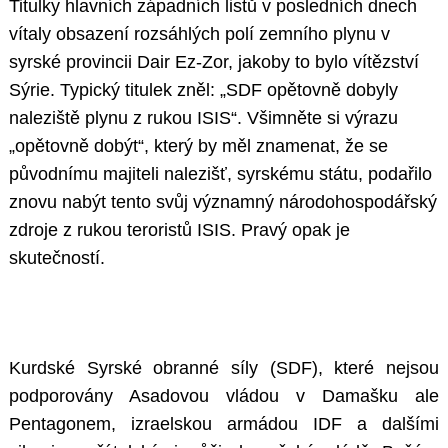
Titulky hlavních západních listů v posledních dnech
vítaly obsazení rozsáhlých polí zemního plynu v
syrské provincii Dair Ez-Zor, jakoby to bylo vítězství
Sýrie. Typický titulek zněl: „SDF opětovně dobyly
naleziště plynu z rukou ISIS“. Všimněte si výrazu
„opětovně dobýt“, který by měl znamenat, že se
původnímu majiteli nalezišť, syrskému státu, podařilo
znovu nabýt tento svůj významný národohospodářský
zdroje z rukou teroristů ISIS. Pravý opak je
skutečností.
Kurdské Syrské obranné síly (SDF), které nejsou
podporovány Asadovou vládou v Damašku ale
Pentagonem, izraelskou armádou IDF a dalšími