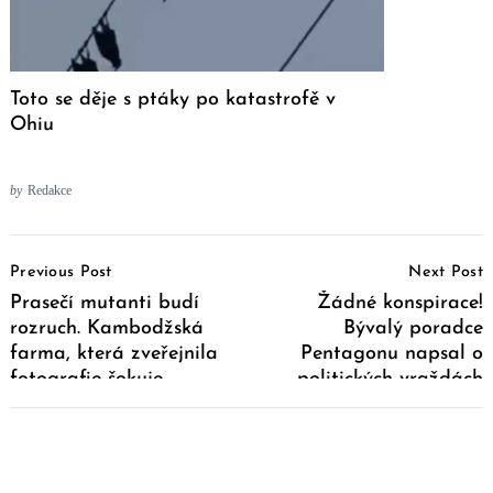
Toto se děje s ptáky po katastrofě v
Ohiu
by
Redakce
Post
Previous Post
Next Post
Navigation
Prasečí mutanti budí
Žádné konspirace!
rozruch. Kambodžská
Bývalý poradce
farma, která zveřejnila
Pentagonu napsal o
fotografie šokuje
politických vraždách
veřejnost i ochránce
CIA
zvířat