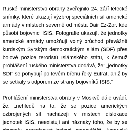
Ruské ministerstvo obrany zveřejnilo 24. září letecké
snímky, které ukazují výzbroj speciálních sil americké
armády v místech severně od města Dair Ez-Zor, kde
působí bojovníci ISIS. Fotografie ukazují, že jednotky
americké armády umožňují volný průchod převážně
kurdským Syrským demokratickým silám (SDF) přes
bojové pozice teroristů Islámského státu, k čemuž
prohlášení ruského ministerstva dodává, že: „jednotky
SDF se pohybují po levém břehu řeky Eufrat, aniž by
se setkaly s odporem ze strany bojovníků ISIS.“
Prohlášení ministerstva obrany v Moskvě dále uvádí,
že: „nehledě na to, že se pozice amerických
ozbrojených sil nacházejí v místech dislokace
jednotek ISIS, neexistují ani náznaky toho, že by se