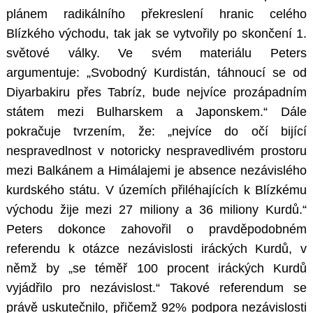
plánem radikálního překreslení hranic celého
Blízkého východu, tak jak se vytvořily po skončení 1.
světové války. Ve svém materiálu Peters
argumentuje: „Svobodný Kurdistán, táhnoucí se od
Diyarbakiru přes Tabríz, bude nejvíce prozápadním
státem mezi Bulharskem a Japonskem.“ Dále
pokračuje tvrzením, že: „nejvíce do očí bijící
nespravedlnost v notoricky nespravedlivém prostoru
mezi Balkánem a Himálajemi je absence nezávislého
kurdského státu. V územích přiléhajících k Blízkému
východu žije mezi 27 miliony a 36 miliony Kurdů.“
Peters dokonce zahovořil o pravděpodobném
referendu k otázce nezávislosti iráckých Kurdů, v
němž by „se téměř 100 procent iráckých Kurdů
vyjádřilo pro nezávislost.“ Takové referendum se
právě uskutečnilo, přičemž 92% podpora nezávislosti