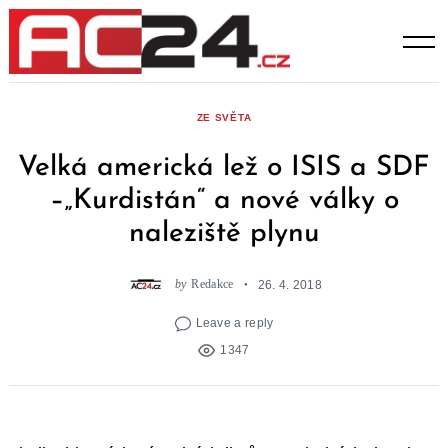
Skip
to
content
ZE SVĚTA
Velká americká lež o ISIS a SDF
–„Kurdistán“ a nové války o
naleziště plynu
by
Redakce
26. 4. 2018
Leave a reply
1347