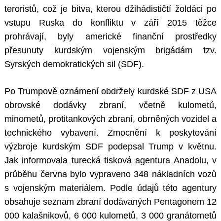
teroristů, což je bitva, kterou džihádističtí žoldáci po
vstupu Ruska do konfliktu v září 2015 těžce
prohrávají, byly americké finanční prostředky
přesunuty kurdským vojenským brigádám tzv.
Syrských demokratických sil (SDF).
Po Trumpově oznámení obdržely kurdské SDF z USA
obrovské dodávky zbraní, včetně kulometů,
minometů, protitankových zbraní, obrněných vozidel a
technického vybavení. Zmocnění k poskytování
výzbroje kurdským SDF podepsal Trump v květnu.
Jak informovala turecká tisková agentura Anadolu, v
průběhu června bylo vypraveno 348 nákladních vozů
s vojenským materiálem. Podle údajů této agentury
obsahuje seznam zbraní dodávaných Pentagonem 12
000 kalašnikovů, 6 000 kulometů, 3 000 granátometů