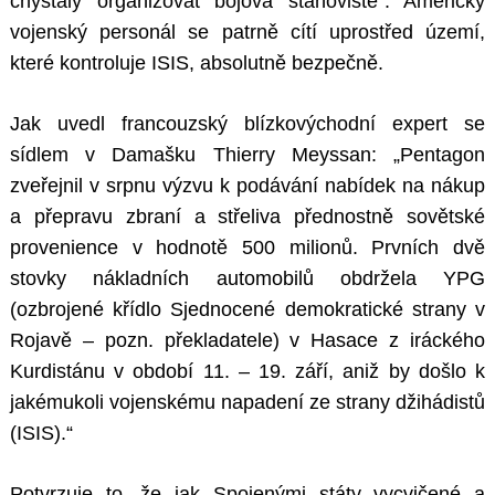
chystaly organizovat bojová stanoviště“. Americký
vojenský personál se patrně cítí uprostřed území,
které kontroluje ISIS, absolutně bezpečně.
Jak uvedl francouzský blízkovýchodní expert se
sídlem v Damašku Thierry Meyssan: „Pentagon
zveřejnil v srpnu výzvu k podávání nabídek na nákup
a přepravu zbraní a střeliva přednostně sovětské
provenience v hodnotě 500 milionů. Prvních dvě
stovky nákladních automobilů obdržela YPG
(ozbrojené křídlo Sjednocené demokratické strany v
Rojavě – pozn. překladatele) v Hasace z iráckého
Kurdistánu v období 11. – 19. září, aniž by došlo k
jakémukoli vojenskému napadení ze strany džihádistů
(ISIS).“
Potvrzuje to, že jak Spojenými státy vycvičené a