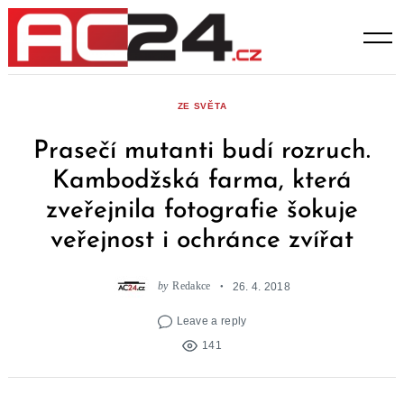
Skip
to
content
ZE SVĚTA
Prasečí mutanti budí rozruch.
Kambodžská farma, která
zveřejnila fotografie šokuje
veřejnost i ochránce zvířat
by
Redakce
26. 4. 2018
Leave a reply
141