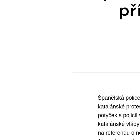
př
Španělská police
katalánské protes
potyček s policií
katalánské vlády
na referendu o n