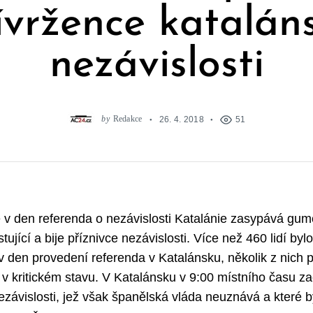
ívržence katalán
nezávislosti
by
Redakce
26. 4. 2018
51
 v den referenda o nezávislosti Katalánie zasypává gumo
tující a bije příznivce nezávislosti. Více než 460 lidí b
 v den provedení referenda v Katalánsku, několik z nich 
 v kritickém stavu. V Katalánsku v 9:00 místního času z
ezávislosti, jež však španělská vláda neuznává a které 