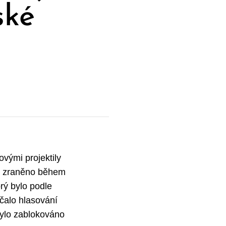
ské
vými projektily
ylo zraněno během
prý bylo podle
ačalo hlasování
bylo zablokováno