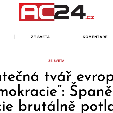
ZE SVĚTA
KOMENTÁŘE
ZE SVĚTA
tečná tvář evro
mokracie“: Španě
cie brutálně potl