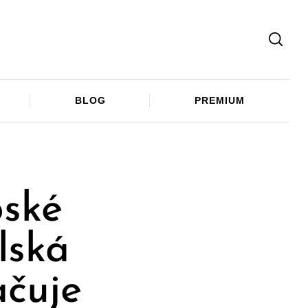
Facebook
Twitter
Telegram
BLOG
PREMIUM
pské
lská
ačuje