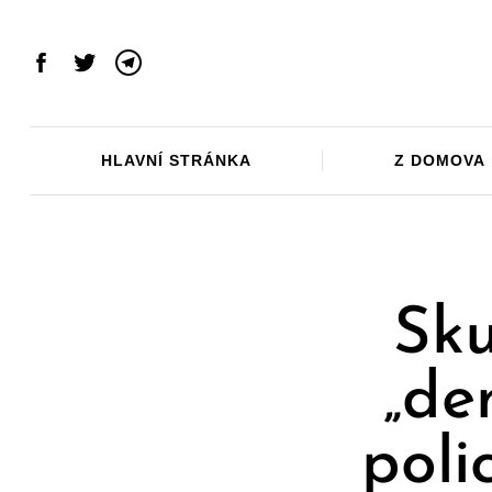
Skip
to
content
Facebook
Twitter
Telegram
HLAVNÍ STRÁNKA
Z DOMOVA
Sku
„de
poli