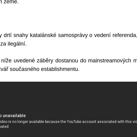
m země.
ky drtí snahy katalánské samosprávy o vedení referenda
za ilegální.
 níže uvedené záběry dostanou do mainstreamových méd
tvář současného establishmentu.