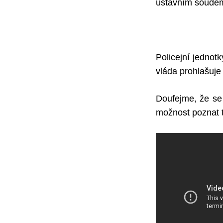
ústavním soude
Policejní jednot
vláda prohlašuje 
Doufejme, že se
možnost poznat 