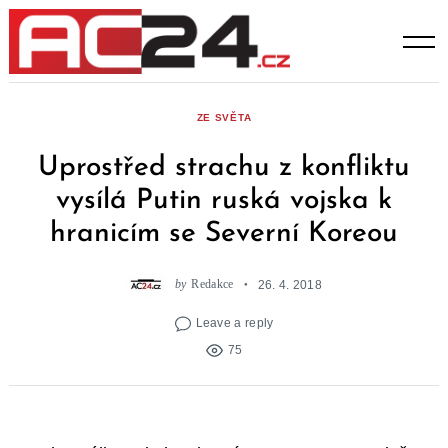
Skip
to
content
ZE SVĚTA
Uprostřed strachu z konfliktu
vysílá Putin ruská vojska k
hranicím se Severní Koreou
by
Redakce
26. 4. 2018
Leave a reply
75