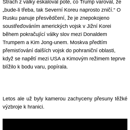
Strach z války eskaloval poté, co Trump varoval, že
„bude-li třeba, tak Severní Koreu naprosto zničí.“ O
Rusku panuje přesvědčení, že je znepokojeno
soustřeďováním amerických vojsk v Jižní Korei
během pokračující války slov mezi Donaldem
Trumpem a Kim Jong-unem. Moskva předtím
přemisťování dalších vojsk do pohraniční oblasti,
když se napětí mezi USA a Kimovým režimem teprve
blížilo k bodu varu, popírala.
Letos ale už byly kamerou zachyceny přesuny těžké
výzbroje k hranici.