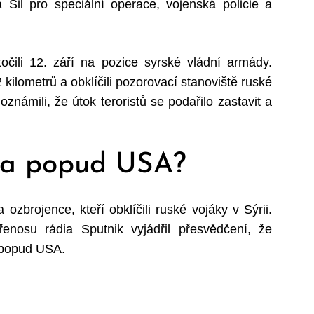
 Sil pro speciální operace, vojenská policie a
čili 12. září na pozice syrské vládní armády.
 kilometrů a obklíčili pozorovací stanoviště ruské
námili, že útok teroristů se podařilo zastavit a
 na popud USA?
ozbrojence, kteří obklíčili ruské vojáky v Sýrii.
enosu rádia Sputnik vyjádřil přesvědčení, že
a popud USA.