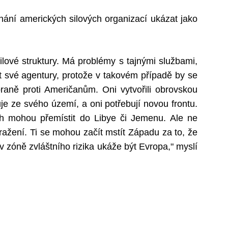
ání amerických silových organizací ukázat jako
ilové struktury. Má problémy s tajnými službami,
své agentury, protože v takovém případě by se
zbraně proti Američanům. Oni vytvořili obrovskou
e ze svého území, a oni potřebují novou frontu.
ch mohou přemístit do Libye či Jemenu. Ale ne
 uražení. Ti se mohou začít mstít Západu za to, že
 v zóně zvláštního rizika ukáže být Evropa," myslí