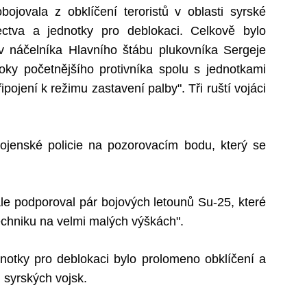
ojovala z obklíčení teroristů v oblasti syrské
ectva a jednotky pro deblokaci. Celkově bylo
v náčelníka Hlavního štábu plukovníka Sergeje
oky početnějšího protivníka spolu s jednotkami
pojení k režimu zastavení palby". Tři ruští vojáci
ojenské policie na pozorovacím bodu, který se
ále podporoval pár bojových letounů Su-25, které
techniku na velmi malých výškách".
notky pro deblokaci bylo prolomeno obklíčení a
u syrských vojsk.