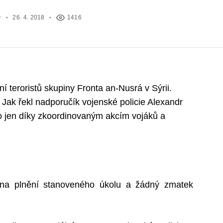
e
26. 4. 2018
1416
čení teroristů skupiny Fronta an-Nusrá v Sýrii.
 Jak řekl nadporučík vojenské policie Alexandr
lo jen díky zkoordinovaným akcím vojáků a
n na plnění stanoveného úkolu a žádný zmatek