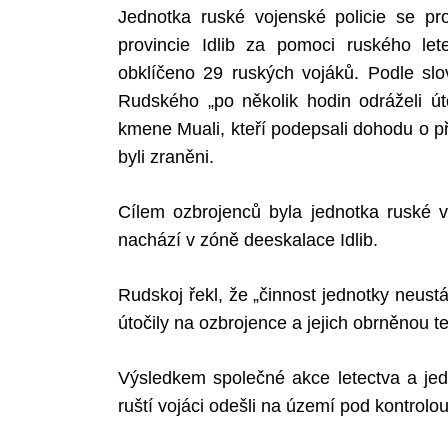
Jednotka ruské vojenské policie se prob
provincie Idlib za pomoci ruského let
obklíčeno 29 ruských vojáků. Podle slo
Rudského „po několik hodin odráželi út
kmene Muali, kteří podepsali dohodu o při
byli zraněni.
Cílem ozbrojenců byla jednotka ruské v
nachází v zóně deeskalace Idlib.
Rudskoj řekl, že „činnost jednotky neust
útočily na ozbrojence a jejich obrněnou 
Výsledkem společné akce letectva a jed
ruští vojáci odešli na území pod kontrolo