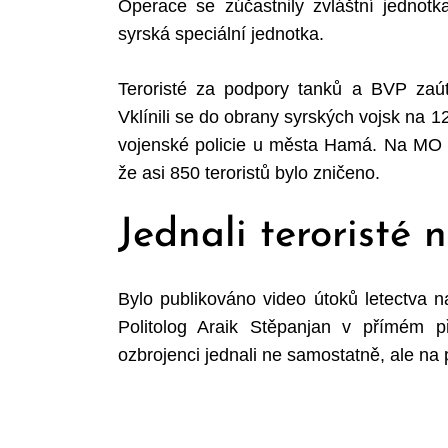
Operace se zúčastnily zvláštní jednotka
syrská speciální jednotka.
Teroristé za podpory tanků a BVP zaúto
Vklínili se do obrany syrských vojsk na 12
vojenské policie u města Hamá. Na MO oz
že asi 850 teroristů bylo zničeno.
Jednali teroristé
Bylo publikováno video útoků letectva na 
Politolog Araik Stěpanjan v přímém př
ozbrojenci jednali ne samostatně, ale n