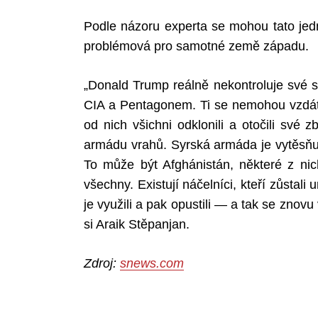
Podle názoru experta se mohou tato jedn
problémová pro samotné země západu.
„Donald Trump reálně nekontroluje své s
CIA a Pentagonem. Ti se nemohou vzdát 
od nich všichni odklonili a otočili své 
armádu vrahů. Syrská armáda je vytěsňuj
To může být Afghánistán, některé z ni
všechny. Existují náčelníci, kteří zůstali
je využili a pak opustili — a tak se znovu
si Araik Stěpanjan.
Zdroj:
snews.com