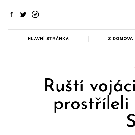
Skip
to
Facebook
Twitter
Telegram
content
HLAVNÍ STRÁNKA
Z DOMOVA
Ruští vojáci
prostříleli
S