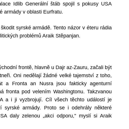
lace Idlib Generální štáb spojil s pokusy USA
 armády v oblasti Eurfratu.
kodit syrské armádě. Tento názor v éteru rádia
litických problémů Araik Stěpanjan.
hodní frontě, hlavně u Dajr az-Zauru, začali být
rtneři. Oni nedělají žádné velké tajemství z toho,
tát a Fronta an Nusra jsou fakticky agenturní
iná fronta pod velením Washingtonu. Takzvanou
 a i ji vyzbrojují. Cíl všech těchto událostí je
ví syrské armády. Proto se i odehrály některé
SA daly zelenou „akci odporu," myslí si Araik