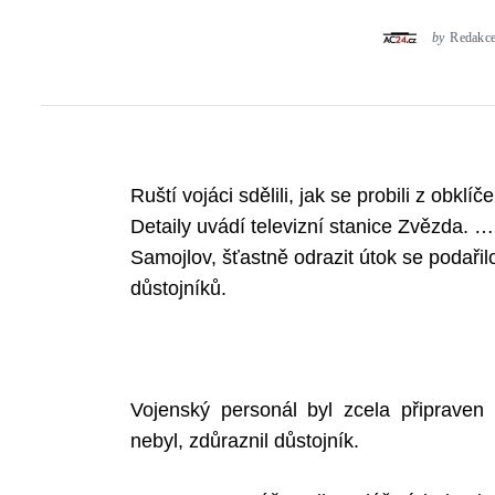
by
Redakc
Ruští vojáci sdělili, jak se probili z obklí
Detaily uvádí televizní stanice Zvězda. …
Samojlov, šťastně odrazit útok se podaři
důstojníků.
Vojenský personál byl zcela připrave
nebyl, zdůraznil důstojník.