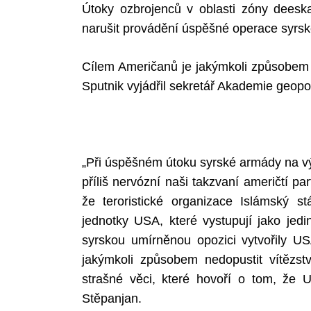
Útoky ozbrojenců v oblasti zóny deeska
narušit provádění úspěšné operace syrské
Cílem Američanů je jakýmkoli způsobem š
Search
for:
Sputnik vyjádřil sekretář Akademie geopo
„Při úspěšném útoku syrské armády na výc
příliš nervózní naši takzvaní američtí pa
že teroristické organizace Islámský s
jednotky USA, které vystupují jako jed
syrskou umírněnou opozici vytvořily USA
jakýmkoli způsobem nedopustit vítězst
strašné věci, které hovoří o tom, že U
Stěpanjan.