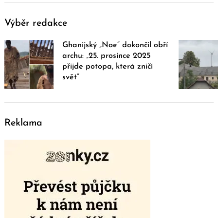
Výběr redakce
Ghanijský „Noe“ dokončil obří
archu: „25. prosince 2025
přijde potopa, která zničí
svět“
Reklama