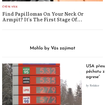
Find Papillomas On Your Neck Or
Armpit? It's The First Stage Of...
Mohlo by Vás zajímat
USA přes
pěchotu z
agrese“
by
Redakce