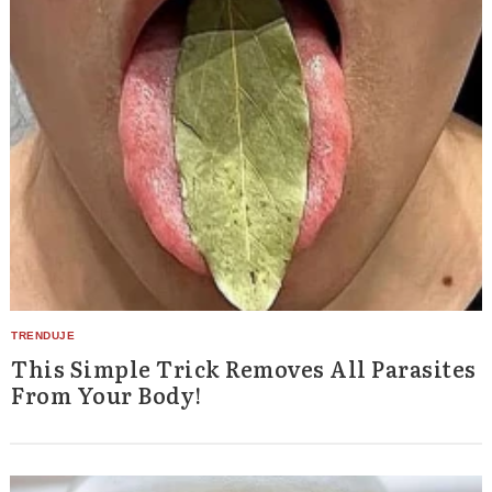
This Simple Trick Removes All Parasites
From Your Body!
Search
for: