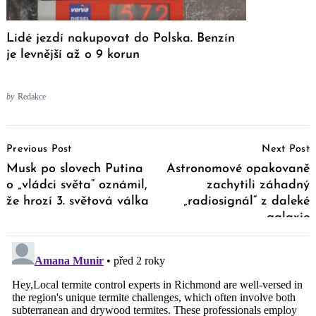
Lidé jezdí nakupovat do Polska. Benzín
je levnější až o 9 korun
by
Redakce
Post
Previous Post
Next Post
Navigation
Musk po slovech Putina
Astronomové opakovaně
o „vládci světa“ oznámil,
zachytili záhadný
že hrozí 3. světová válka
„radiosignál“ z daleké
galaxie