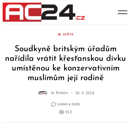
Skip
to
content
ZE SVĚTA
Soudkyně britským úřadům
nařídila vrátit křesťanskou dívku
umístěnou ke konzervativním
muslimům její rodině
by
Redakce
26. 4. 2018
Leave a reply
612