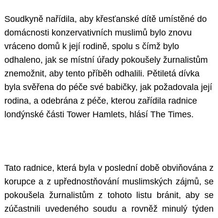
Soudkyně nařídila, aby křesťanské dítě umístěné do
domácnosti konzervativních muslimů bylo znovu
vráceno domů k její rodině, spolu s čímž bylo
odhaleno, jak se místní úřady pokoušely žurnalistům
znemožnit, aby tento příběh odhalili. Pětiletá dívka
byla svěřena do péče své babičky, jak požadovala její
rodina, a odebrána z péče, kterou zařídila radnice
londýnské části Tower Hamlets, hlásí The Times.
Tato radnice, která byla v poslední době obviňována z
korupce a z upřednostňování muslimských zájmů, se
pokoušela žurnalistům z tohoto listu bránit, aby se
zúčastnili uvedeného soudu a rovněž minulý týden