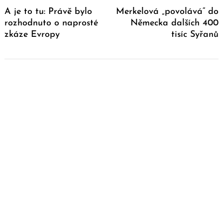
Navigation
A je to tu: Právě bylo
Merkelová „povolává“ do
rozhodnuto o naprosté
Německa dalších 400
zkáze Evropy
tisíc Syřanů