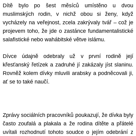
Dítě bylo po šest měsíců umístěno u dvou
muslimských rodin, v nichž obou si ženy, když
vycházely na veřejnost, zcela zakrývaly tvář – což je
projevem toho, že jde o zastánce fundamentalistické
salafistické nebo wahábitské větve islámu.
Dívce údajně odebraly už v první rodině její
křesťanský řetízek a zadruhé jí zakázaly jíst slaninu.
Rovněž kolem dívky mluvili arabsky a podněcovali ji,
ať se to také naučí.
Zprávy sociálních pracovníků poukazují, že dívka byly
často zoufalá a plakala a že rodina dítěte a přátelé
uvítali rozhodnutí tohoto soudce o jejím odebrání z