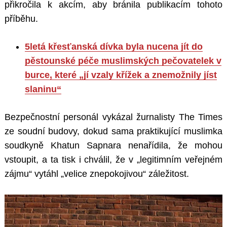
přikročila k akcím, aby bránila publikacím tohoto
příběhu.
5letá křesťanská dívka byla nucena jít do
pěstounské péče muslimských pečovatelek v
burce, které „jí vzaly křížek a znemožnily jíst
slaninu“
Bezpečnostní personál vykázal žurnalisty The Times
ze soudní budovy, dokud sama praktikující muslimka
soudkyně Khatun Sapnara nenařídila, že mohou
vstoupit, a ta tisk i chválil, že v „legitimním veřejném
zájmu“ vytáhl „velice znepokojivou“ záležitost.