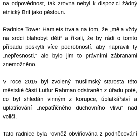
na odpovědnost, tak zrovna nebyl k dispozici žádný
etnický Brit jako pěstoun.
Radnice Tower Hamlets trvala na tom, že „měla vždy
na srdci blahobyt dětí“ a říkali, že by rádi o tomto
případu poskytli více podrobností, aby napravili ty
„nepřesnosti,“ ale bylo jim to právními zábranami
znemožněno.
V roce 2015 byl zvolený muslimský starosta této
městské části Lutfur Rahman odstraněn z úřadu poté,
co byl shledán vinným z korupce, úplatkářství a
uplatňování „nepatřičného duchovního vlivu“ nad
voliči.
Tato radnice byla rovněž obviňována z podněcování