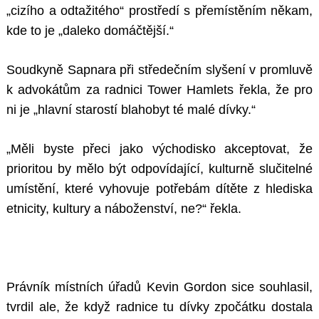
„cizího a odtažitého“ prostředí s přemístěním někam,
kde to je „daleko domáčtější.“
Soudkyně Sapnara při středečním slyšení v promluvě
k advokátům za radnici Tower Hamlets řekla, že pro
ni je „hlavní starostí blahobyt té malé dívky.“
„Měli byste přeci jako východisko akceptovat, že
prioritou by mělo být odpovídající, kulturně slučitelné
umístění, které vyhovuje potřebám dítěte z hlediska
etnicity, kultury a náboženství, ne?“ řekla.
Právník místních úřadů Kevin Gordon sice souhlasil,
tvrdil ale, že když radnice tu dívky zpočátku dostala