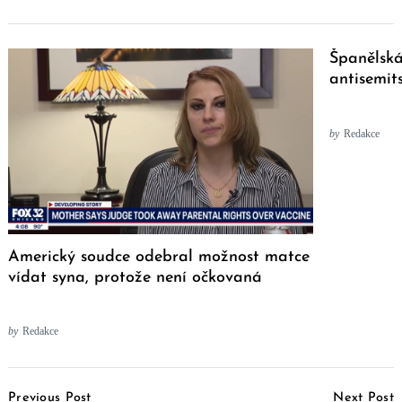
Španělsk
antisemi
by
Redakce
Americký soudce odebral možnost matce
vídat syna, protože není očkovaná
by
Redakce
Post
Previous Post
Next Post