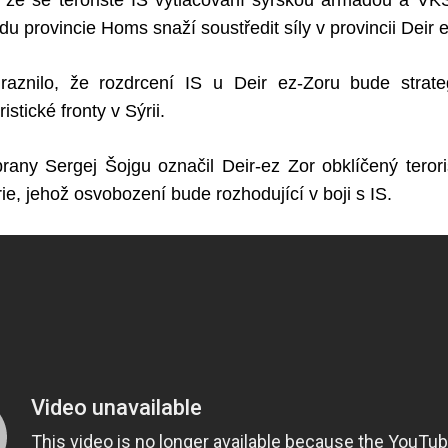
 že se teroristé IS vytlačovaní syrskou armádou a VKS 
u provincie Homs snaží soustředit síly v provincii Deir e
ůraznilo, že rozdrcení IS u Deir ez-Zoru bude strat
stické fronty v Sýrii.
rany Sergej Šojgu označil Deir-ez Zor obklíčený terori
e, jehož osvobození bude rozhodující v boji s IS.