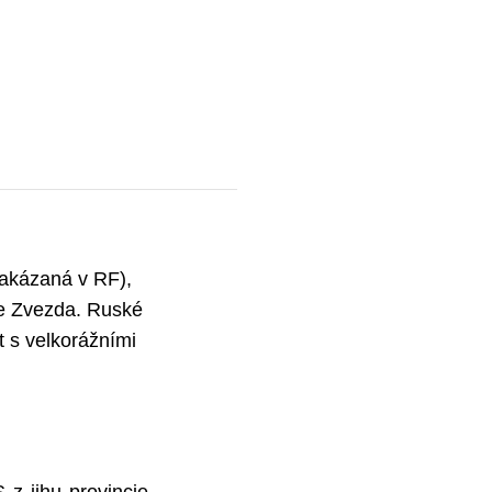
(zakázaná v RF),
ze Zvezda. Ruské
t s velkorážními