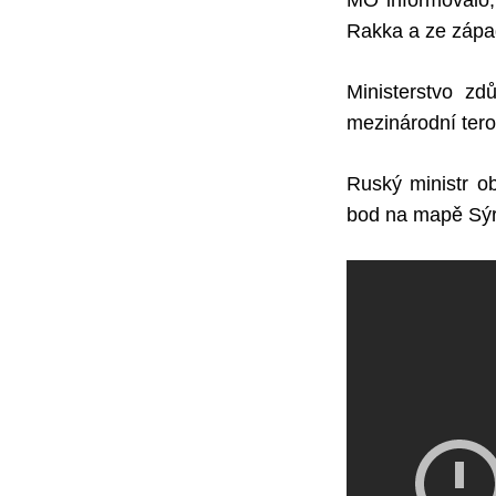
MO informovalo,
Rakka a ze západ
Ministerstvo zd
mezinárodní terori
Ruský ministr ob
bod na mapě Sýri