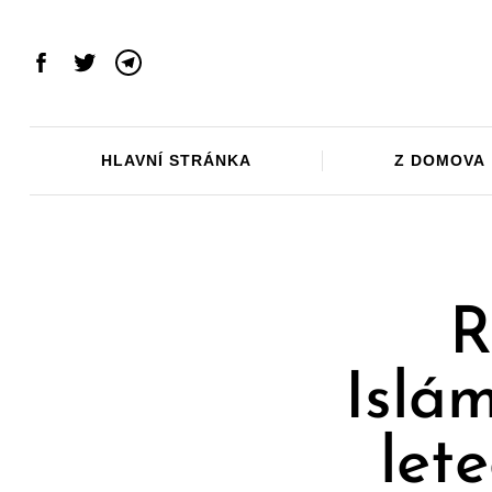
Skip
to
content
Facebook
Twitter
Telegram
HLAVNÍ STRÁNKA
Z DOMOVA
R
Islám
lete