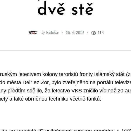
dvě stě
by
Redakce
26. 4. 2018
114
 ruským letectvem kolony teroristů fronty Islámský stát 
do města Deir ez-Zor, bylo zveřejněno na portálu televi
ny předtím sdělilo, že letectvo VKS zničilo víc než 20 au
ty a také obrněnou techniku včetně tanků.