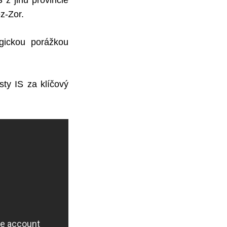
z jihu provincie
z-Zor.
egickou porážkou
sty IS za klíčový