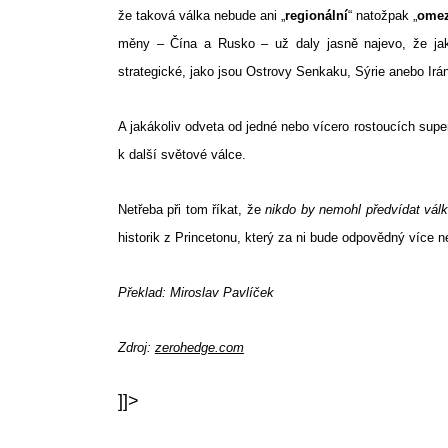
že taková válka nebude ani „
regionální
“ natožpak „
ome
měny – Čína a Rusko – už daly jasně najevo, že jak
strategické, jako jsou Ostrovy Senkaku, Sýrie anebo Irá
A jakákoliv odveta od jedné nebo vícero rostoucích sup
k další světové válce.
Netřeba při tom říkat, že
nikdo by nemohl předvídat vál
historik z Princetonu, který za ni bude odpovědný více ne
Překlad: Miroslav Pavlíček
Zdroj:
zerohedge.com
]]>