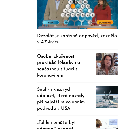
Dezolát je správná odpověď, zaznělo
v AZ-kvízu
Osobní zkušenost
praktické lékařky na
současnou situaci s
koronavirem
Souhrn klíčových
událostí, které nastaly
při největším volebním
podvodu v USA
„Tohle nemůže být
náhoda.“ Experti