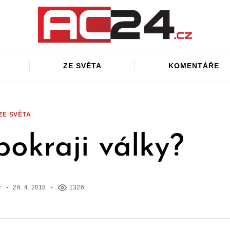
ZE SVĚTA
KOMENTÁŘE
ZE SVĚTA
pokraji války?
e
26. 4. 2018
1326