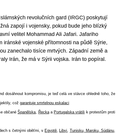
Islámských revolučních gard (IRGC) poskytují
žná zapojí i vojensky, pokud bude jeho blízký
hlavní velitel Mohammad Ali Jafari. Jafariho
m iránské vojenské přítomnosti na půdě Sýrie,
bou zanechalo tisíce mrtvých. Západní země a
y Irán, že má v Sýrii vojska. Irán to popíral.
kend dosáhnout kompromisu, je teď celá ve stávce ohledně toho, že
jektily, což
garantuje smrtelnou eskalaci
 se občané
Španělska
,
Řecka
a
Portugalska vrátili
k protestům proti
dech s četnými oběťmi, v
Egyptě
,
Libyi
,
Tunisku, Maroku, Súdánu,