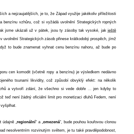
ch a nejzaujatějších, je to, že Západ využije jakékoliv příležitosti
 a benzínu vzhůru, což si vyžádá uvolnění Strategických ropných
k jsme ukázali už v pátek, jsou ty zásoby tak vysoké, jak
ještě
liv uvolnění Strategických zásob přinese krátkodobý prospěch, jímž
dyž to bude znamenat vyhnat cenu benzínu nahoru, až bude po
dporu cen komodit (včetně ropy a benzínu) je výsledkem nedávno
ného tsunami likvidity, což způsobí obvyklý efekt: na několik
 trhů a vytvoří zdání, že všechno si vede dobře … jen kdyby to
ž teď není žádný oficiální limit pro monetizaci dluhů Fedem, není
vyšplhat.
t údajně „
regionální
“ a „
omezená
“, bude pouhou kouřovou clonou
ví nad nesolventním rozvinutým světem, je tu také pravděpodobnost,