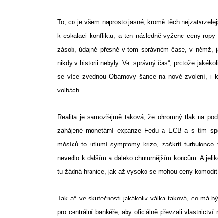
To, co je všem naprosto jasné, kromě těch nejzatvrzelejší
k eskalaci konfliktu, a ten následně vyžene ceny ropy
Search
zásob, údajně přesně v tom správném čase, v němž, ja
for:
nikdy v historii nebyly
. Ve „správný čas“, protože jakéko
se více zvednou Obamovy šance na nové zvolení, i k
volbách.
Realita je samozřejmě taková, že ohromný tlak na po
zahájené monetární expanze Fedu a ECB a s tím spoje
měsíců to utlumí symptomy krize, zaškrtí turbulence
nevedlo k dalším a daleko chmurnějším koncům. A jeliko
tu žádná hranice, jak až vysoko se mohou ceny komodit 
Tak ač ve skutečnosti jakákoliv válka taková, co má bý
pro centrální bankéře, aby oficiálně převzali vlastnict