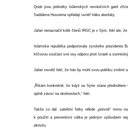
Qods jsou jednotky Islámských revolučních gard zříze
Saddáma Husseina spřádají uvnitř Iráku atentáty.
Jafari nenaznačil kolik členů IRGC je v Sýrii, řekl ale, ž
Islámská republika podporovala syrského prezidenta B
klíčovou součást své osy odporu proti Izraeli a sunnit
Jafari rovněž řekl, že Irán by mohl svou politiku změnit 
„Říkám konkrétně, že když se Sýrie stane předmětem v
úplně závisí na okolnostech,“ řekl.
Takže co dál: satelitní fotky někde „potvrdí“ mimo 
k použití a preventivní válka je jediným způsobem ne
aktivitu.