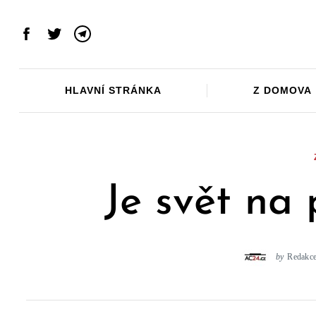
Skip
to
Facebook
Twitter
Telegram
content
HLAVNÍ STRÁNKA
Z DOMOVA
Je svět na 
by
Redakc