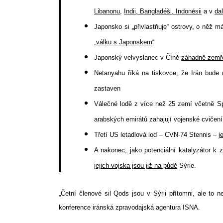
Libanonu
,
Indii, Bangladéši, Indonésii
a v
da
Japonsko si „přivlastňuje“ ostrovy, o něž 
„
válku s Japonskem
“
Japonský velvyslanec v Číně
záhadně zemř
Netanyahu říká na tiskovce, že Irán bude
zastaven
Válečné lodě z více než 25 zemí včetně Sp
arabských emirátů zahajují vojenské cvičen
Třetí US letadlová loď – CVN-74 Stennis –
j
A nakonec, jako potenciální katalyzátor k 
jejich vojska jsou již na půdě
Sýrie.
„Četní členové sil Qods jsou v Sýrii přítomni, ale to n
konference iránská zpravodajská agentura ISNA.