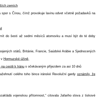
lších zemích
má spor s Čínou, čímž provokuje lavinu odvet včetně požadavků na
el
 mít do šesti až sedmi měsíců atomovku a musí být do té doby
ojených států, Británie, Francie, Saúdské Arábie a Sjednocených
í v
Hormuzské úžině,
e na cestě k Iránu
s očekávaným příjezdem za asi 10 dnů
zažehnutí celého toho bince iránské Revoluční gardy
oznámily, že
ezakládá vojenskou přítomnost,“ citovala Jafariho slova z tiskové