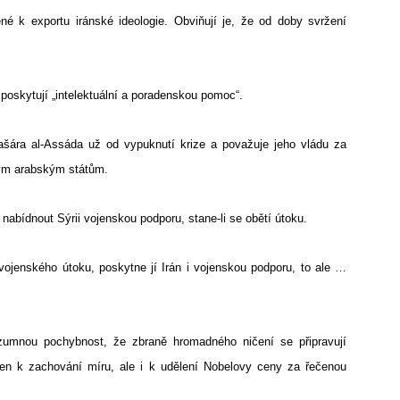
né k exportu iránské ideologie. Obviňují je, že od doby svržení
e poskytují „intelektuální a poradenskou pomoc“.
ašára al-Assáda už od vypuknutí krize a považuje jeho vládu za
ským arabským státům.
a nabídnout Sýrii vojenskou podporu, stane-li se obětí útoku.
ojenského útoku, poskytne jí Irán i vojenskou podporu, to ale …
rozumnou pochybnost, že zbraně hromadného ničení se připravují
jen k zachování míru, ale i k udělení Nobelovy ceny za řečenou