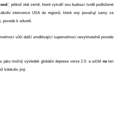
zená
“, jelikož obě země, které vytváří osu budoucí tvrdě podložené
ákoliv intervence USA do regionů, které ony považují samy za
n, povede k odvetě.
ervelmocí vůči další umdlévající supervelmoci nevyhnutelně povede
ku
jako možný výsledek globální deprese verze 2.0: a určitě
ne
ten
ž kdokoliv jiný.