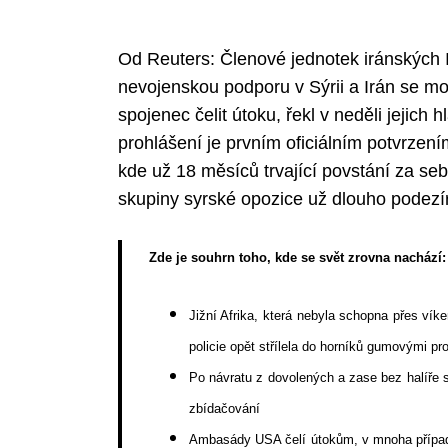
Od Reuters: Členové jednotek iránských 
nevojenskou podporu v Sýrii a Irán se mo
spojenec čelit útoku, řekl v neděli jejich 
prohlášení je prvním oficiálním potvrzení
kde už 18 měsíců trvající povstání za se
skupiny syrské opozice už dlouho podezíral
Zde je souhrn toho, kde se svět zrovna nachází:
Jižní Afrika, která nebyla schopna přes ví
policie opět střílela do horníků gumovými pro
Po návratu z dovolených a zase bez halíře
zbídačování
Ambasády USA čelí útokům, v mnoha přípa