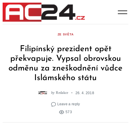
Skip
to
content
ZE SVĚTA
Filipínský prezident opět
překvapuje. Vypsal obrovskou
odměnu za zneškodnění vůdce
Islámského státu
by
Redakce
26. 4. 2018
Leave a reply
573