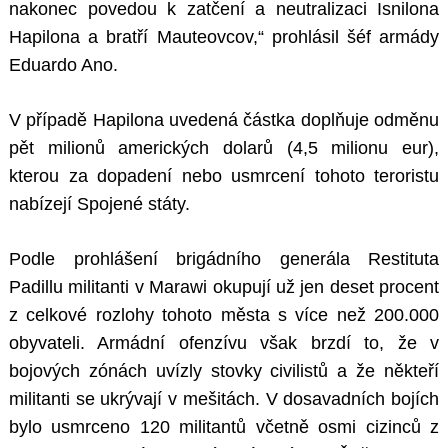
nakonec povedou k zatčení a neutralizaci Isnilona
Hapilona a bratří Mauteovcov,“ prohlásil šéf armády
Eduardo Ano.
V případě Hapilona uvedená částka doplňuje odměnu
pět milionů amerických dolarů (4,5 milionu eur),
kterou za dopadení nebo usmrcení tohoto teroristu
nabízejí Spojené státy.
Podle prohlášení brigádního generála Restituta
Padillu militanti v Marawi okupují už jen deset procent
z celkové rozlohy tohoto města s více než 200.000
obyvateli. Armádní ofenzívu však brzdí to, že v
bojových zónách uvízly stovky civilistů a že někteří
militanti se ukrývají v mešitách. V dosavadních bojích
bylo usmrceno 120 militantů včetně osmi cizinců z