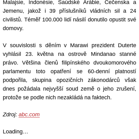
Malajsie, Indonésie, Saúdské Arábie, Čečenska a
Jemenu, jakož i 39 příslušníků vládních sil a 24
civilistů. Téměř 100.000 lidí násilí donutilo opustit své
domovy.
V souvislosti s děním v Marawi prezident Duterte
vyhlásil 23. května na ostrově Mindanao stanné
právo. Většina členů filipínského dvoukomorového
parlamentu toto opatření se 60-denní platností
podpořila, skupina opozičních zákonodárců však
dnes požádala nejvyšší soud země o jeho zrušení,
protože se podle nich nezakládá na faktech.
Zdroj:
abc.com
Loading…