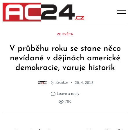
Skip
to
content
ZE SVĚTA
V průběhu roku se stane něco
nevídané v dějinách americké
demokracie, varuje historik
by
Redakce
26. 4. 2018
Leave a reply
780