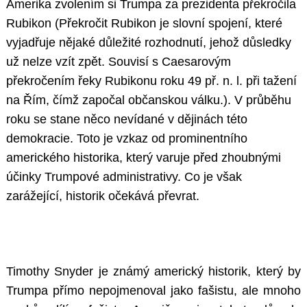
Amerika zvolením si Trumpa za prezidenta překročila
Rubikon (Překročit Rubikon je slovní spojení, které
vyjadřuje nějaké důležité rozhodnutí, jehož důsledky
už nelze vzít zpět. Souvisí s Caesarovým
překročením řeky Rubikonu roku 49 př. n. l. při tažení
na Řím, čímž započal občanskou válku.). V průběhu
roku se stane něco nevídané v dějinách této
demokracie. Toto je vzkaz od prominentního
amerického historika, který varuje před zhoubnými
účinky Trumpové administrativy. Co je však
zarážející, historik očekává převrat.
Timothy Snyder je známý americký historik, který by
Trumpa přímo nepojmenoval jako fašistu, ale mnoho