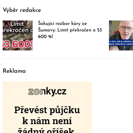
Výběr redakce
Šokující rozbor kůry ze
Šumavy: Limit překročen o 53
600 %!
Reklama