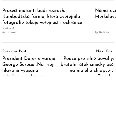
Prasečí mutanti budí rozruch.
Němci ozn
Kambodžská farma, která zveřejnila
Merkelov
fotografie šokuje veřejnost i ochránce
zvířat
by
Redakce
by
Redakce
Post
Previous Post
Next Post
Navigation
Prezident Duterte varuje
Pouze pro silné povahy:
George Sorose: „Na tvoji
brutální útok smečky psů
hlavu je vypsaná
na malého chlapce v
odměna, v pekle pro
Turecku
tebe mají speciální
místo, ty id*ote!“