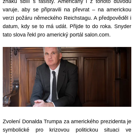
znaků sdílí s fašisty. Američany i z tohoto důvodu
varuje, aby se připravili na převrat – na americkou
verzi požáru německého Reichstagu. A předpověděl i
datum, kdy se to má udát. Přijde to do roka. Snyder
tato slova řekl pro americký portál salon.com.
Zvolení Donalda Trumpa za amerického prezidenta je
symbolické pro krizovou politickou situaci ve